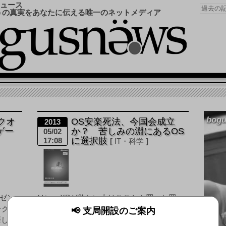
ュース
うの真実をあなたに伝える唯一のネットメディア
bogu
クオ
OS安楽死法、今国会成立
2013
ゲー
か？ 苦しみの淵にあるOS
05/02
に選択肢
17:08
IT・科学
ゼン
はい、XPが欲しい人はここから買った買っ
テクモ
た～ 超党派の国会議員らで結成された「OS
📢 支局開設のご案内
靡した
の安楽死を認める議員連合」は1日、「コン