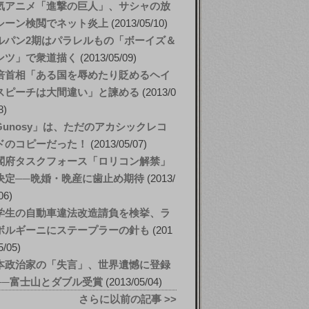
気アニメ「進撃の巨人」、サシャの放
シーン検閲でネット炎上
2013/05/10
ルパン2期はパラレルもの「ボーイズ＆
ンツ」で衆道描く
2013/05/09
倍首相「ある国を辱めたり貶めるヘイ
スピーチは大間違い」と諫める
2013/0
8
Gunosy」は、ただのアカシックレコ
ドのコピーだった！
2013/05/07
閣府タスクフォース「ロリコン解禁」
決定──晩婚・晩産に歯止め期待
2013/
06
学生の自動車違法改造請負を検挙、ラ
ボルギーニにステープラーの針も
201
5/05
本政治家の「失言」、世界遺憾に登録
──富士山とダブル受賞
2013/05/04
さらに以前の記事 >>