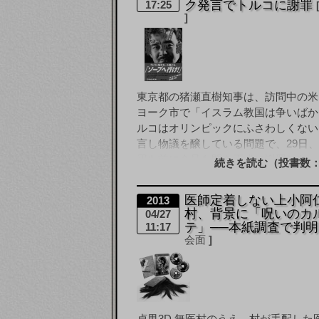
ク発言でトルコに謝罪
17:25
東京都の猪瀬直樹知事は、訪問中の米
ヨーク市で「イスラム教国は争いばか
ルコはオリンピックにふさわしくない
言し物議を醸している問題で、29日
団を前に会見を開き正式に謝罪した。
続きを読む（投書数：
リンピック委員会では [&hellip
医師定着しない上小阿
2013
村、背景に「呪いのカ
04/27
テ」──本紙調査で判
11:17
会面
貞男3D 無医村のうえ、村が手配した