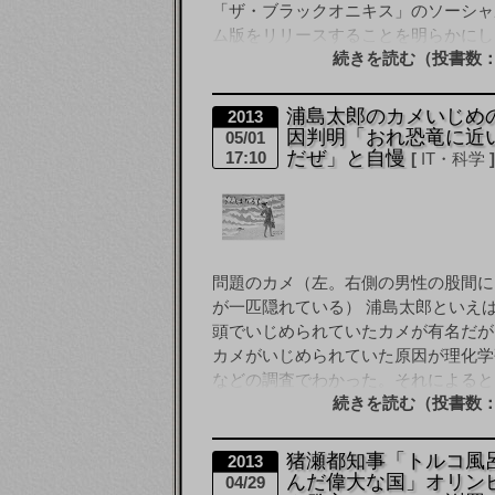
「ザ・ブラックオニキス」のソーシャ
ム版をリリースすることを明らかにし
続きを読む（投書数：
ラットホームはモバゲー [&hellip
浦島太郎のカメいじめ
2013
因判明「おれ恐竜に近
05/01
だぜ」と自慢
17:10
IT・科学
問題のカメ（左。右側の男性の股間に
が一匹隠れている） 浦島太郎といえ
頭でいじめられていたカメが有名だが
カメがいじめられていた原因が理化学
などの調査でわかった。それによると
続きを読む（投書数：
は「おれ、遺伝子的に [&hellip
猪瀬都知事「トルコ風
2013
んだ偉大な国」オリン
04/29