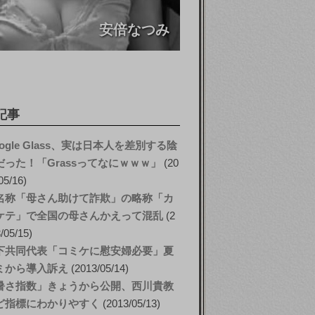
安倍なつみ
記事
ogle Glass、実は日本人を差別する陰
だった！「Grassってなにｗｗｗ」
20
05/16
名称「母さん助けて詐欺」の略称「カ
ケテ」で全国の母さんかえって混乱
2
/05/15
下共同代表「コミケに慰安婦必要」夏
ミから導入訴え
2013/05/14
暑さ指数」きょうから公開、西川貴教
ど指標にわかりやすく
2013/05/13