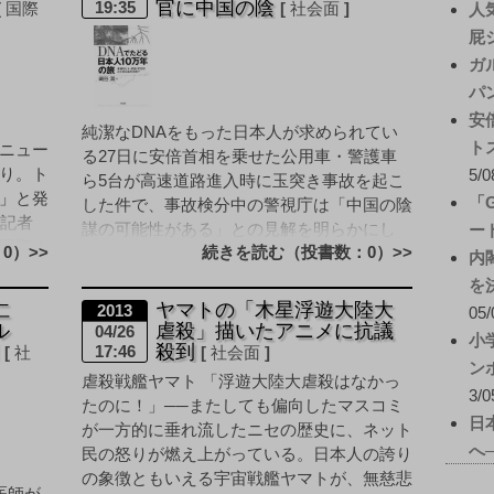
官に中国の陰
19:35
国際
社会面
人
屁
ガ
パ
安
純潔なDNAをもった日本人が求められてい
ト
ニュー
る27日に安倍首相を乗せた公用車・警護車
り。ト
5/0
ら5台が高速道路進入時に玉突き事故を起こ
」と発
「
した件で、事故検分中の警視庁は「中国の陰
、記者
謀の可能性がある」との見解を明らかにし
ー
国際オ
0）>>
続きを読む（投書数：0）>>
た。首相の公用車が理由 [&hellip
内
を
仁
ヤマトの「木星浮遊大陸大
2013
05/
ル
虐殺」描いたアニメに抗議
04/26
小
明
殺到
17:46
社
社会面
ン
虐殺戦艦ヤマト 「浮遊大陸大虐殺はなかっ
3/0
たのに！」──またしても偏向したマスコミ
日
が一方的に垂れ流したニセの歴史に、ネット
へ
民の怒りが燃え上がっている。日本人の誇り
の象徴ともいえる宇宙戦艦ヤマトが、無慈悲
医師が