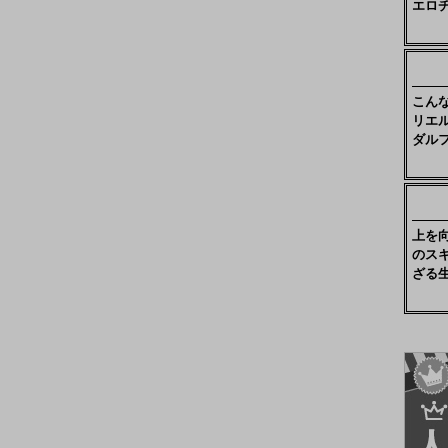
エロ
こん
リエ
ダル
上を
のス
ざる