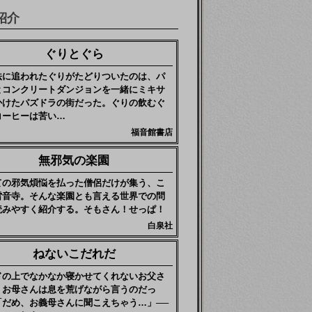
紹介
ぐりとぐら
法に追われたぐりがたどりついたのは、パ
とコンクリートダンジョンを一緒にミキサ
かけたパズドラの街だった。ぐりの飲むぐ
コーヒーは苦い…
福音館書店
無邪気の楽園
ての邪気煩悩を払った僧侶だけが集う、こ
雷音寺。そんな楽園とも言える世界での問
読みやすく紹介する。そもさん！せっぱ！
白泉社
ねないこだれだ
ドの上でなかなか寝かせてくれないお父さ
、お母さんは息を荒げながら言うのだっ
「だめ、お義母さんに聞こえちゃう…」──