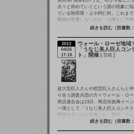
次々と辞めていくという謎の現象に悩
ている秋田県・上小阿仁村。これまで
医師が定着しないのか」は謎として約3,
人の村民を悩ませてきたが、このたび
続きを読む（投書数：
調査で、背景に [&hellip
ウォール・ローゼ地域
2013
「うなじ美人巨人コン
04/25
ト」開催
17:16
芸能
超大型巨人さんや鎧型巨人さんらと仲
り合う調査兵団の方々ウォール・ロー
商店連合会は23日、商店街振興イベ
一環として「うなじ美人巨人コンテス
開催することを発表した。最近、ウォ
続きを読む（投書数：
ローゼ内でも多くの巨 [&hellip