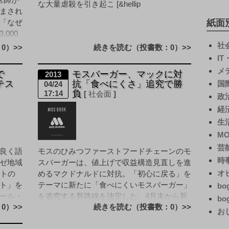
な大量虐殺を引き起こ [&hellip
まされ
「なぜ
紙面
000
弊紙の
社
0）>>
続きを読む（投書数：0）>>
I
メ
で
モスバーガー、マックに対
2013
テス
抗「食べにくさ」追究で勝
国
04/24
負
17:14
社会面
政
経
生
M
芸
良く語
モスのひみつファーストフードチェーンのモ
時
ゼ地域
スバーガーは、値上げで収益構造見直しを進
オ
ントの
めるマクドナルドに対抗。「初心に戻る」を
ト」を
テーマに新たに「食べにくいモスバーガー」
bo
ール・
を追究する新路線を決定した。4月末から新
bo
0）>>
続きを読む（投書数：0）>>
レシピに移行し、食べ [&hellip
お