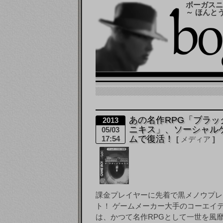
ボーガスニ
～ ほんと
あの名作RPG「ブラッ
2013
ニキス」、ソーシャル
05/03
ムで復活！
17:54
メディア
課金プレイヤーに先着で黒メノウプレ
ト！ ゲームメーカー大手のコーエイ
は、かつて名作RPGとして一世を風