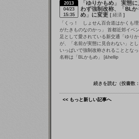
「ゆりかもめ」 実態に
2013
わず強制改称、「BLか
04/23
め」に変更
15:35
経済
「くっ！ しょせん百合道はかくも理
がたきものなのかっ」 首都近郊イベ
足として愛されている新交通「ゆりか
が、「名前が実態に見合わない」とし
いっぱいで強制改称されることとなっ
名称は「BLかもめ」 [&hellip
続きを読む（投書数：
<< もっと新しい記事へ