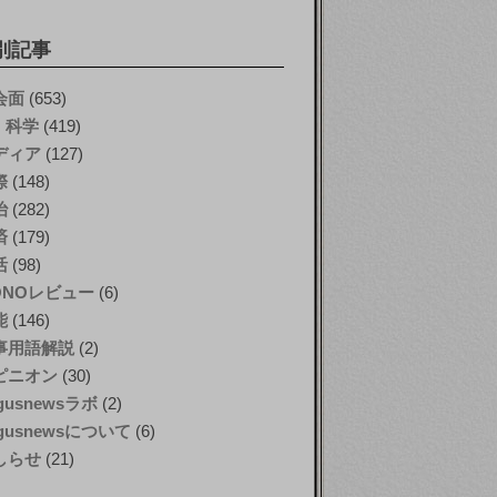
別記事
会面
(653)
T・科学
(419)
ディア
(127)
際
(148)
治
(282)
済
(179)
活
(98)
ONOレビュー
(6)
能
(146)
事用語解説
(2)
ピニオン
(30)
gusnewsラボ
(2)
gusnewsについて
(6)
しらせ
(21)