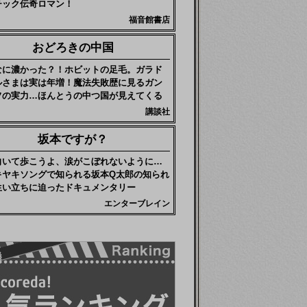
チック伝奇ロマン！
福音館書店
おどろきの中国
なに濃かった？！ホビットの足毛。ガラド
ルさまは実は年増！魔法失敗歴に見るガン
フの実力…ほんとうの中つ国が見えてくる
講談社
坂本ですが？
向いて歩こうよ、涙がこぼれないように…
キヤキソングで知られる坂本Q太郎の知られ
生い立ちに迫ったドキュメンタリー
エンターブレイン