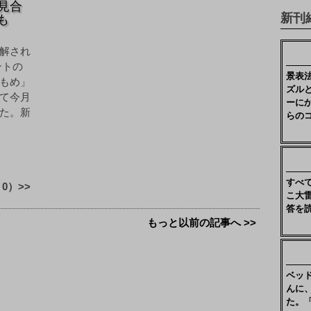
見合
新刊
も
解され
ントの
景表
もめ」
ズル
て今月
ーに
た。新
らの
すべ
0）>>
こ大
答を
もっと以前の記事へ >>
ベッ
んに
た。