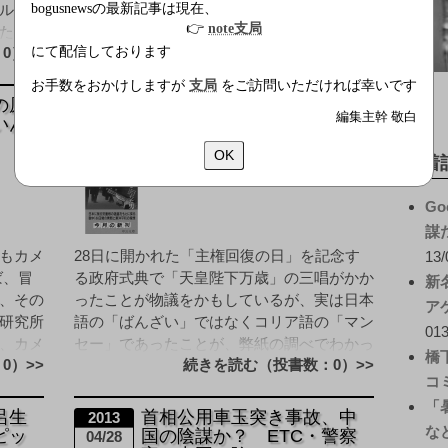
bogusnewsの最新記事は現在、
ルゲー
ピューター基本ソフトウェアの延命治療拒否
👉
note支局
た。プ
を認める法案」（OS安楽死法）を議員立法
にて配信しております
0）>>
続きを読む（投書数：0）>>
で今国会に提出する [&hellip
お手数をおかけしますが
支局
をご訪問いただければ幸いです
の原
「主権回復の日」式典の
2013
編集主幹 敬白
いん
「万歳」、実は「マンセ
04/30
ー」だった
17:35
政治
OK
新着
Go
謀
もカメ
28日に開かれた「主権回復の日」を記念す
13/
ば、冒
る政府式典で「天皇陛下万歳」の三唱がかか
新
、その
ったことが物議をかもしているが、実は日本
ア
研究所
語の「ばんざい」ではなくコリア語の「マン
013
、カメ
セー」であったことが、弊紙の調べでわかっ
橋
0）>>
続きを読む（投書数：0）>>
た。隣国の友邦である [&hellip
コ
「
呂生
首相公用車玉突き事故、中
2013
な
ピッ
国の陰謀か？ ETC・警察
04/28