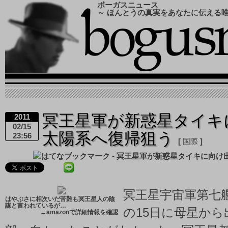
ボーガスニュース
～ ほんとうの真実をあなたに伝える
冥王星軍が新惑星タイキ
2011
02/15
太陽系へ復帰狙う
23:56
国際
冥王星宇宙軍第七
はやぶさに相次いだ苦難も冥王星人の陰
謀と言われているが…
の15日に母星か
→
amazonで詳細情報を確認