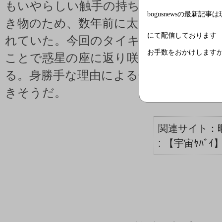
もいやらしい触手の持ち主でくさい粘
bogusnewsの最新記事
き物のため、数年前に太陽系の「惑星
にて配信しております
れていた。今回のタイキ占領は「巨大
お手数をおかけします
ことで惑星の座に返り咲く」ことを狙
る。身勝手な理由による侵略政策は星際
きそうだ。
: 【宇宙ﾔﾊ