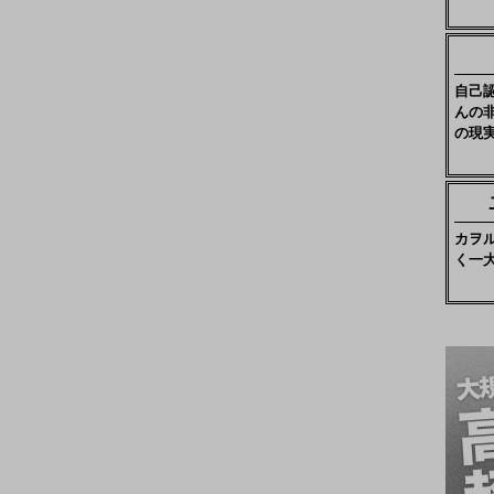
自己
んの
の現
カヲ
く一