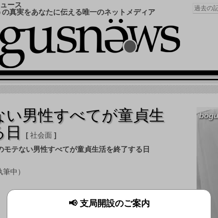
ュース
うの真実をあなたに伝える唯一のネットメディア
ない男性すべてが童貞生
bogu
る日
社会面
執筆中）
高木浩光＠自宅の日記 – 日本のインタ
📢 支局開設のご案内
ーネットが終了する日