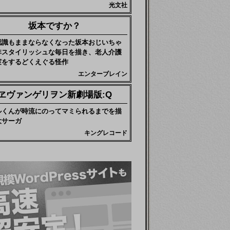
光文社
坂本ですか？
認識もままならなくなった坂本おじいちゃ
非スタイリッシュな毎日を描き、老人介護
実をするどくえぐる怪作
エンターブレイン
ヱヴァンゲリヲン新劇場版:Q
ルくんが時流にのってマミられるまでを描
大サーガ
キングレコード