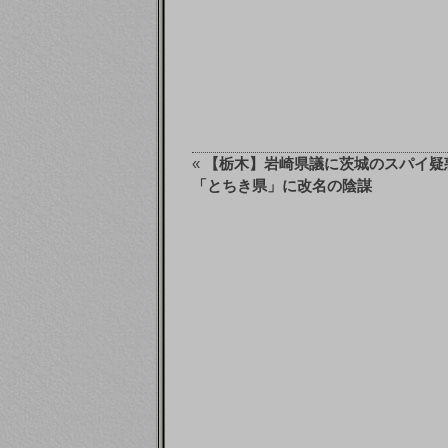
«
【栃木】岩崎県議に茨城のスパイ
「とちき県」に改名の陰謀