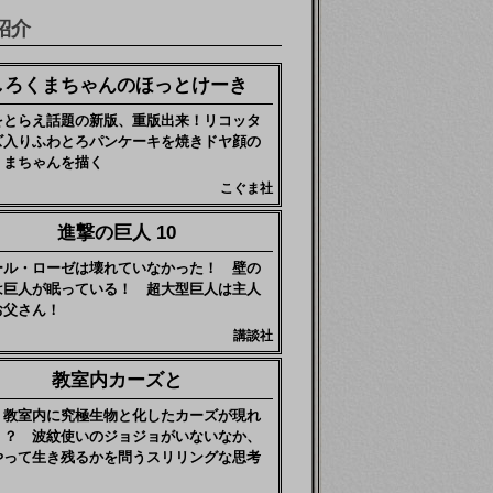
紹介
しろくまちゃんのほっとけーき
をとらえ話題の新版、重版出来！リコッタ
ズ入りふわとろパンケーキを焼きドヤ顔の
くまちゃんを描く
こぐま社
進撃の巨人 10
ール・ローゼは壊れていなかった！ 壁の
は巨人が眠っている！ 超大型巨人は主人
お父さん！
講談社
教室内カーズと
、教室内に究極生物と化したカーズが現れ
！？ 波紋使いのジョジョがいないなか、
やって生き残るかを問うスリリングな思考