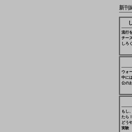
新刊
流行
チー
しろ
ウォ
中に
公の
もし
たら
どう
実験