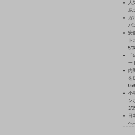
人
屁
ガ
パ
安
ト
5/0
「
ー
内
を
05/
小
ン
3/0
日
へ