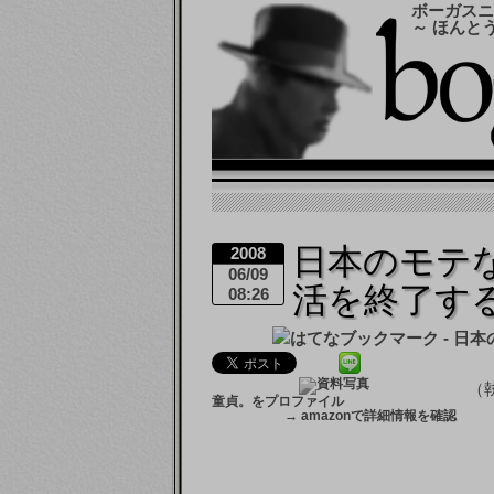
ボーガスニ
～ ほんと
日本のモテ
2008
06/09
活を終了す
08:26
（
童貞。をプロファイル
→
amazonで詳細情報を確認