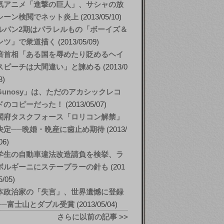
気アニメ「進撃の巨人」、サシャの放
シーン検閲でネット炎上
2013/05/10
ルパン2期はパラレルもの「ボーイズ＆
ンツ」で衆道描く
2013/05/09
倍首相「ある国を辱めたり貶めるヘイ
スピーチは大間違い」と諫める
2013/0
8
Gunosy」は、ただのアカシックレコ
ドのコピーだった！
2013/05/07
閣府タスクフォース「ロリコン解禁」
決定──晩婚・晩産に歯止め期待
2013/
06
学生の自動車違法改造請負を検挙、ラ
ボルギーニにステープラーの針も
201
5/05
本政治家の「失言」、世界遺憾に登録
──富士山とダブル受賞
2013/05/04
さらに以前の記事 >>