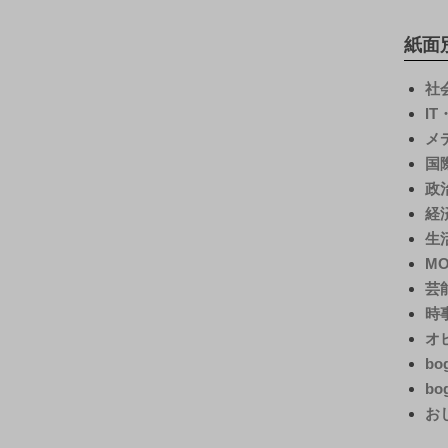
紙面
社
I
メ
国
政
経
生
M
芸
時
オ
bo
bo
お