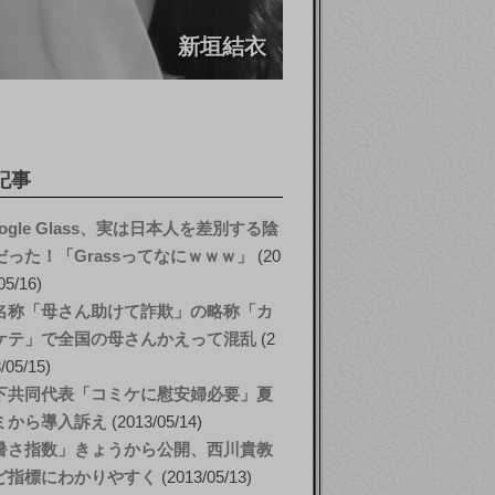
新垣結衣
記事
ogle Glass、実は日本人を差別する陰
だった！「Grassってなにｗｗｗ」
20
05/16
名称「母さん助けて詐欺」の略称「カ
ケテ」で全国の母さんかえって混乱
2
/05/15
下共同代表「コミケに慰安婦必要」夏
ミから導入訴え
2013/05/14
暑さ指数」きょうから公開、西川貴教
ど指標にわかりやすく
2013/05/13