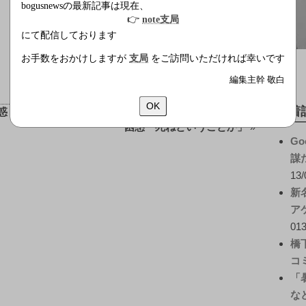
bogusnewsの最新記事は現在、
👉
note支局
にて配信しております
お手数をおかけしますが
支局
をご訪問いただければ幸いです
編集主幹 敬白
前後の記事
OK
新着
疑惑？
町村長官・ダガーナイフ規制示唆に冒険者ら
困惑「死ねということか」
»
Go
謀
13/
新
ア
013
橋
コ
「
な