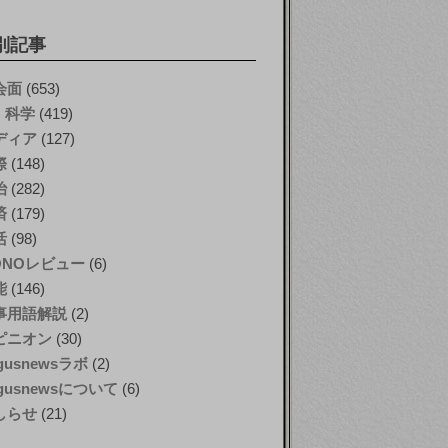
別記事
会面
(653)
T・科学
(419)
ディア
(127)
際
(148)
治
(282)
済
(179)
活
(98)
ONOレビュー
(6)
能
(146)
事用語解説
(2)
ピニオン
(30)
gusnewsラボ
(2)
gusnewsについて
(6)
しらせ
(21)