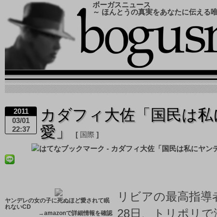
ボーガスニュース
～ ほんとうの真実をあなたに伝える
カダフィ大佐「国民は私
2011
03/01
愛」
22:37
国際
リビアの最高指導
ヤンデレの女の子に死ぬほど愛されて眠
れないCD
28日、トリポリ
→
amazonで詳細情報を確認