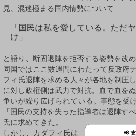
見、混迷極まる国内情勢について
「
国民は私を愛している。ただ
け」
と語り、断固退陣を拒否する姿勢を改
同国ではここ数週間にわたって反政府
フィ氏退陣を求める人々が各地を制圧
に対し政権側は武力で対抗。血で血を
争いが繰り広げられている。事態を受
「国民の支持を失った指導者は退陣す
氏に求めてきた。
しかし、カダフィ氏は
📢