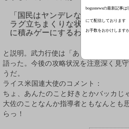
bogusnewsの最新記事
「
国民はヤンデレなだけで私を
にて配信しております
ラグ立ちまくりな状態で、エン
お手数をおかけします
に積みゲーにするわけにはいか
と説明。武力行使は「あくまで国民の
語った。今後の攻略状況を注意深く見
うだ。
ライス米国連大使のコメント：
ちょ、あんたのこと好きとかバッカじ
大佐のことなんか指導者ともなんとも
らっ！