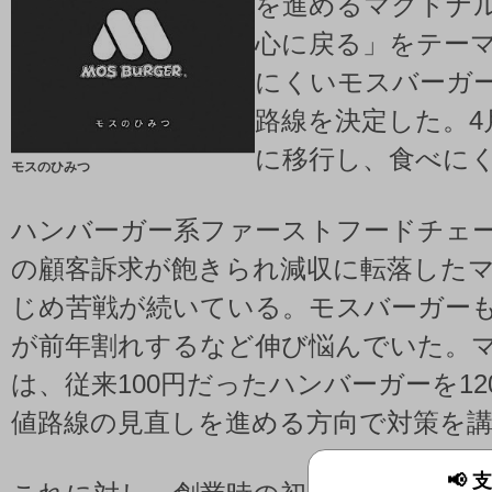
を進めるマクドナ
心に戻る」をテー
にくいモスバーガ
路線を決定した。4
に移行し、食べに
モスのひみつ
ハンバーガー系ファーストフードチェ
の顧客訴求が飽きられ減収に転落した
じめ苦戦が続いている。モスバーガー
が前年割れするなど伸び悩んでいた。
は、従来100円だったハンバーガーを1
値路線の見直しを進める方向で対策を
📢