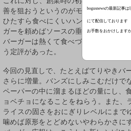
これに対し、創業時の初心に帰るとい
bogusnewsの最新記事
善を狙おうというのがモスバーガーだ
ひたすら食べにくいハンバーガーが特
にて配信しております
ガーを頼めばソースの垂れすぎで手や
お手数をおかけします
バーガーは熱くて食べづらい上にぼろ
う定評があった。
今回の見直しで、たとえばてりやきバ
さらに増量。バンズにしみこむだけで
ペーパーの中に溜まるほどの量にし、
ョベチョになることをねらう。また、
ライスの固さをおにぎりレベルにまで
噛めば原形をとどめないやわらかさに