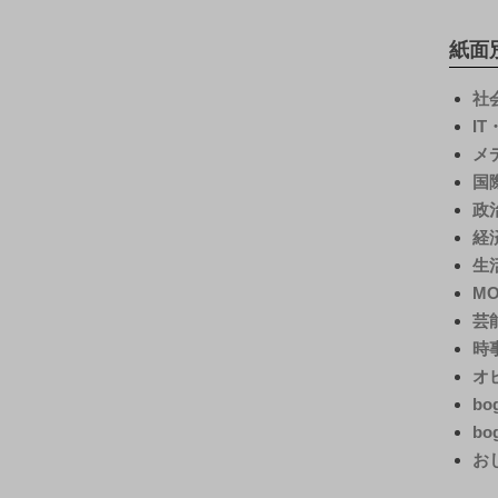
紙面
社
I
メ
国
政
経
生
M
芸
時
オ
bo
bo
お