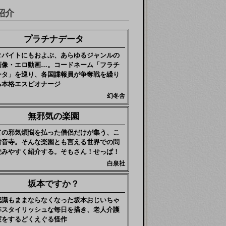
紹介
プラチナデータ
タバイトにもおよぶ、あらゆるジャンルの
画像・エロ動画…。コードネーム「フラチ
ータ」を巡り、各国諜報員が争奪戦を繰り
る本格エスピオナージ
幻冬舎
無邪気の楽園
ての邪気煩悩を払った僧侶だけが集う、こ
雷音寺。そんな楽園とも言える世界での問
読みやすく紹介する。そもさん！せっぱ！
白泉社
坂本ですか？
認識もままならなくなった坂本おじいちゃ
非スタイリッシュな毎日を描き、老人介護
実をするどくえぐる怪作