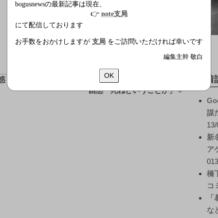
bogusnewsの最新記事は現在、
👉
note支局
にて配信しております
お手数をおかけしますが
支局
をご訪問いただければ幸いです
編集主幹 敬白
前後の記事
OK
新着
疑惑？
町村長官・ダガーナイフ規制示唆に冒険者ら
困惑「死ねということか」
»
Go
謀
13/
新
ア
013
橋
コ
「
な