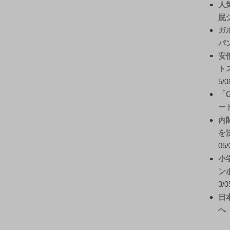
人
屁
ガ
パ
安
ト
5/0
「
ー
内
を
05/
小
ン
3/0
日
へ