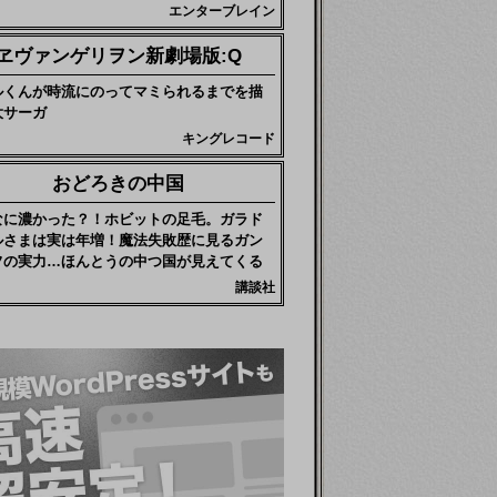
エンターブレイン
ヱヴァンゲリヲン新劇場版:Q
ルくんが時流にのってマミられるまでを描
大サーガ
キングレコード
おどろきの中国
なに濃かった？！ホビットの足毛。ガラド
ルさまは実は年増！魔法失敗歴に見るガン
フの実力…ほんとうの中つ国が見えてくる
講談社