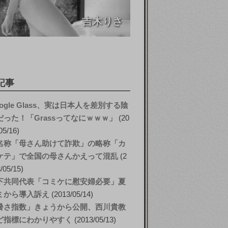
吉木りさ
記事
ogle Glass、実は日本人を差別する陰
だった！「Grassってなにｗｗｗ」
20
05/16
名称「母さん助けて詐欺」の略称「カ
ケテ」で全国の母さんかえって混乱
2
/05/15
下共同代表「コミケに慰安婦必要」夏
ミから導入訴え
2013/05/14
暑さ指数」きょうから公開、西川貴教
ど指標にわかりやすく
2013/05/13