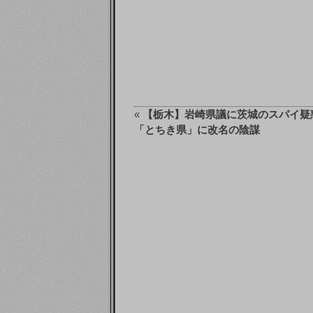
«
【栃木】岩崎県議に茨城のスパイ
「とちき県」に改名の陰謀