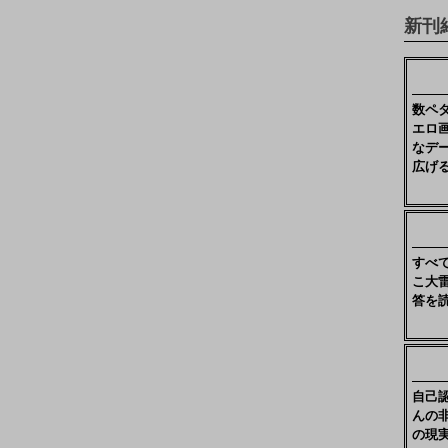
新刊
数ペ
エロ
なデ
広げ
すべ
こ大
答を
自己
んの
の現