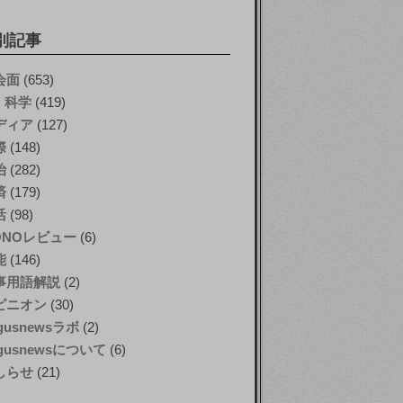
別記事
会面
(653)
T・科学
(419)
ディア
(127)
際
(148)
治
(282)
済
(179)
活
(98)
ONOレビュー
(6)
能
(146)
事用語解説
(2)
ピニオン
(30)
gusnewsラボ
(2)
gusnewsについて
(6)
しらせ
(21)