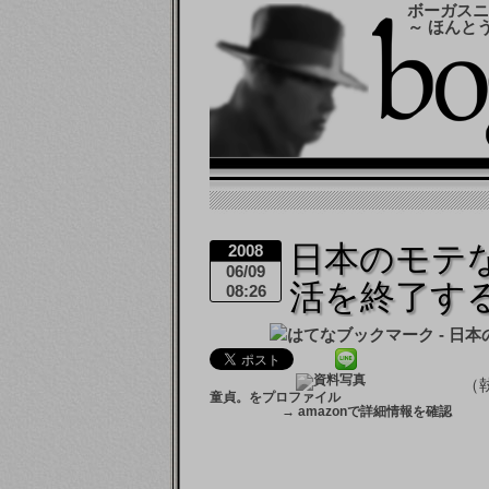
ボーガスニ
～ ほんと
日本のモテ
2008
06/09
活を終了す
08:26
（
童貞。をプロファイル
→
amazonで詳細情報を確認