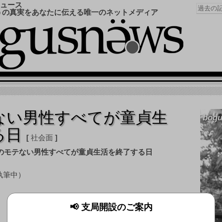
ュース
うの真実をあなたに伝える唯一のネットメディア
ない男性すべてが童貞生
bogu
る日
社会面
執筆中）
高木浩光＠自宅の日記 – 日本のインタ
📢 支局開設のご案内
ーネットが終了する日