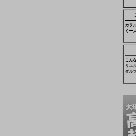
カヲ
く一
こん
リエ
ダル