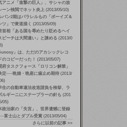
気アニメ「進撃の巨人」、サシャの放
シーン検閲でネット炎上
2013/05/10
ルパン2期はパラレルもの「ボーイズ＆
ンツ」で衆道描く
2013/05/09
倍首相「ある国を辱めたり貶めるヘイ
スピーチは大間違い」と諫める
2013/0
8
Gunosy」は、ただのアカシックレコ
ドのコピーだった！
2013/05/07
閣府タスクフォース「ロリコン解禁」
決定──晩婚・晩産に歯止め期待
2013/
06
学生の自動車違法改造請負を検挙、ラ
ボルギーニにステープラーの針も
201
5/05
本政治家の「失言」、世界遺憾に登録
──富士山とダブル受賞
2013/05/04
さらに以前の記事 >>