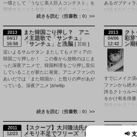
一環として「うなじ美人巨人コンテスト」を
あるガブティラ
開催することを発表した。最近、ウォール・
び込まれたこと
続きを読む（投書数：0）>>
ローゼ内でも多くの巨 [&hellip
銀中毒の可能性が高い
また韓国ごり押し？ アニ
クト
2013
2013
メ主題歌で「サンチュ」
彩芽
04/17
04/06
「サンチュ」と洗脳
ン期
16:56
12:42
芸能
這いよるサムゲタン またしてもメディアの
韓国ごり押しか！ この春から放映のはじま
った深夜アニメで、韓国料理をごり押し宣伝
していることが新たに発覚。アニメファンの
すでにメイク済
あいだでは「また韓国か」と怒りの声があが
ファンから絶大
っている。深夜アニメ [&hellip
誇るクトゥルー
をかけ有名俳優
画化されること
続きを読む（投書数：0）>>
気女優の剛力彩芽さん
【スクープ】大川隆法氏が
八手
2011
2011
メモリ不足でフリーズ「自
ーパ
📢
12/23
12/07