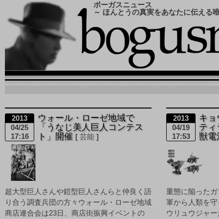
ボーガスニュース
～ ほんとうの真実をあなたに伝える
ウォール・ローゼ地域で
キョ
2013
2013
「うなじ美人巨人コンテス
ティ
04/25
04/19
ト」開催
獣電
17:16
17:53
芸能
超大型巨人さんや鎧型巨人さんらと仲良く語
重態に陥ったガ
り合う調査兵団の方々ウォール・ローゼ地域
軍から人類を守
商店連合会は23日、商店街振興イベントの
ウリュウジャー