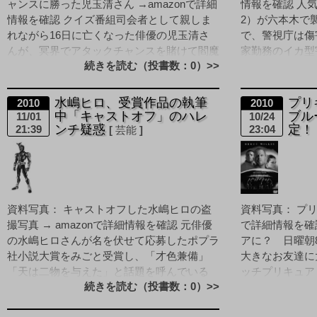
ャンスに勝った児玉清さん →amazonで詳細
情報を確認 人
情報を確認 クイズ番組司会者として親しま
2）が六本木で
れながら16日に亡くなった俳優の児玉清さ
で、警視庁は傷
んが、冥界でアタックチャンスを賭けて閻魔
家勤務のイカ型
続きを読む（投書数：0）>>
大王と世紀の大 [&hellip
「エビと聞い [&he
水嶋ヒロ、受賞作品の執筆
プリ
2010
2010
中「キャストオフ」のハレ
ブル
11/01
10/24
ンチ疑惑
定！
21:39
23:04
芸能
資料写真： キャストオフした水嶋ヒロの盗
資料写真： プリ
撮写真 → amazonで詳細情報を確認 元俳優
で詳細情報を確
の水嶋ヒロさんが名を伏せて応募したポプラ
アに？ 日曜朝
社小説大賞をみごと受賞し、「才色兼備」
大きなお友達に
「天は二物を与えた」と話題を呼んでいる
ッチプリキュア
続きを読む（投書数：0）>>
が、美談から一夜 [&hellip
ド俳優のブルー [&h