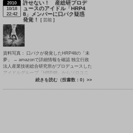
許せない！ 産総研プロデ
2010
ュースのアイドル「HRP4
10/18
8」メンバーに口パク疑惑
22:42
発覚！
芸能
資料写真： 口パクが発覚したHRP48の「未
夢」 → amazonで詳細情報を確認 独立行政
法人産業技術総合研究所がプロデュースした
アイドルグループ「HRP48」からソロユニ
ットとして16日デビューした女性アイドル
続きを読む（投書数：0）>>
に、「 [&hellip