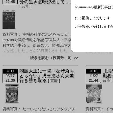
分の生き霊呼び出して…」
掛け
22:45
18:55
芸能
bogusnewsの最新記事
にて配信しております
お手数をおかけします
資料写真： 八
資料写真： 幸福の科学の未来を考える → a
戦隊ゴーカイジャ
mazonで詳細情報を確認 宗教法人・幸福の
報を確認 立川
科学総合本部は、総裁の大川隆法氏がフリー
いついでいるが
ズを起こしたことを23日明らかにした。関
から大人たちま
係者は原因について 「自分自身の生き霊を
続きを読む（投書数：0）>>
せが飛び込んで [&h
呼び出したと [&hellip
閻魔大王に一喝「なぜ角を
【海
2011
2010
とらない」児玉清さん天国
勤務
05/17
11/27
行き勝ち取る
芸能
21:30
21:44
芸能
資料写真： だーいじなだいじなアタックチ
資料写真： イカ