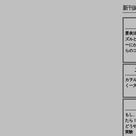
新刊
景表
ズル
ーに
らの
カヲ
く一
もし
たら
どう
実験