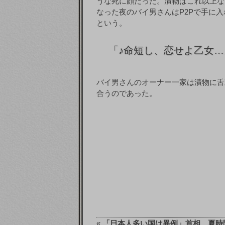
うな死に顔だった。漬物はこれ以上な
なった夜のバイ男さんはP2Pで手に
という。
「
♪命短し、恋せよ乙女…
バイ男さんのオーナー一家は漬物に舌
合うのであった。
«
「日本人多い国は異例」首相、夏時