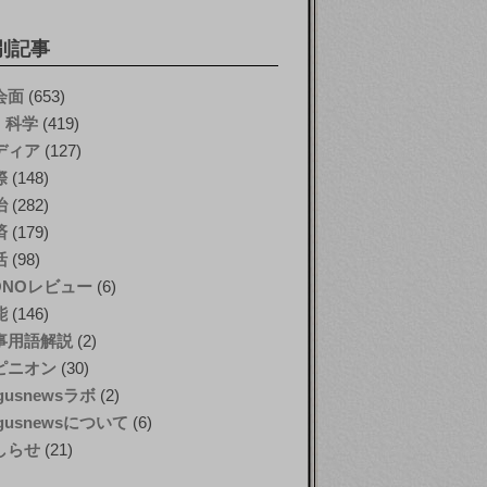
別記事
会面
(653)
T・科学
(419)
ディア
(127)
際
(148)
治
(282)
済
(179)
活
(98)
ONOレビュー
(6)
能
(146)
事用語解説
(2)
ピニオン
(30)
gusnewsラボ
(2)
gusnewsについて
(6)
しらせ
(21)