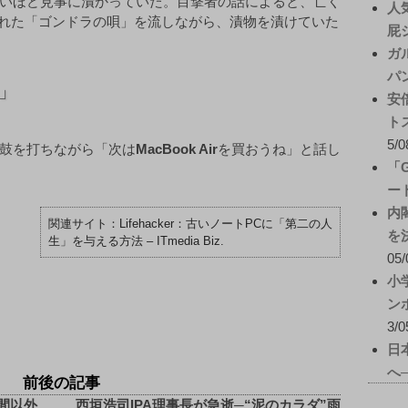
いほど見事に漬かっていた。目撃者の話によると、亡く
人
入れた「ゴンドラの唄」を流しながら、漬物を漬けていた
屁
ガ
パ
」
安
ト
5/0
鼓を打ちながら「次は
MacBook Air
を買おうね」と話し
「
ー
内
Lifehacker：古いノートPCに「第二の人
を
生」を与える方法 – ITmedia Biz.
05/
小
ン
3/0
日
へ
前後の記事
間以外
西垣浩司IPA理事長が急逝─“泥のカラダ”雨