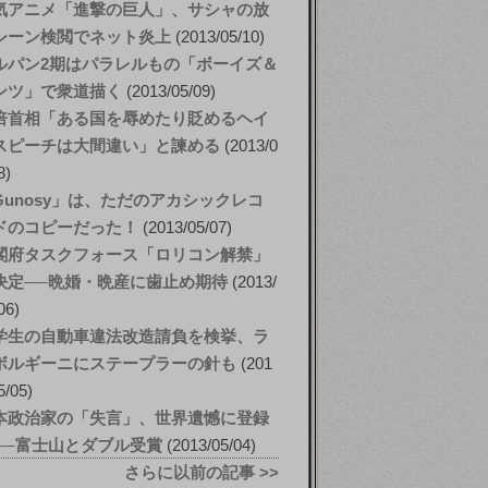
気アニメ「進撃の巨人」、サシャの放
シーン検閲でネット炎上
2013/05/10
ルパン2期はパラレルもの「ボーイズ＆
ンツ」で衆道描く
2013/05/09
倍首相「ある国を辱めたり貶めるヘイ
スピーチは大間違い」と諫める
2013/0
8
Gunosy」は、ただのアカシックレコ
ドのコピーだった！
2013/05/07
閣府タスクフォース「ロリコン解禁」
決定──晩婚・晩産に歯止め期待
2013/
06
学生の自動車違法改造請負を検挙、ラ
ボルギーニにステープラーの針も
201
5/05
本政治家の「失言」、世界遺憾に登録
──富士山とダブル受賞
2013/05/04
さらに以前の記事 >>