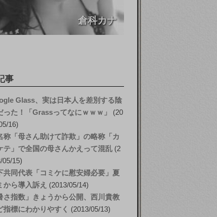
倉科カナ
記事
ogle Glass、実は日本人を差別する陰
だった！「Grassってなにｗｗｗ」
20
05/16
名称「母さん助けて詐欺」の略称「カ
ケテ」で全国の母さんかえって混乱
2
/05/15
下共同代表「コミケに慰安婦必要」夏
ミから導入訴え
2013/05/14
暑さ指数」きょうから公開、西川貴教
ど指標にわかりやすく
2013/05/13