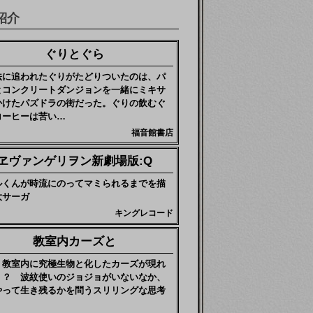
紹介
ぐりとぐら
法に追われたぐりがたどりついたのは、パ
とコンクリートダンジョンを一緒にミキサ
かけたパズドラの街だった。ぐりの飲むぐ
コーヒーは苦い…
福音館書店
ヱヴァンゲリヲン新劇場版:Q
ルくんが時流にのってマミられるまでを描
大サーガ
キングレコード
教室内カーズと
、教室内に究極生物と化したカーズが現れ
！？ 波紋使いのジョジョがいないなか、
やって生き残るかを問うスリリングな思考