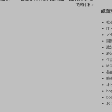
で溶ける
»
紙面
社
I
メ
国
政
経
生
M
芸
時
オ
bo
bo
お