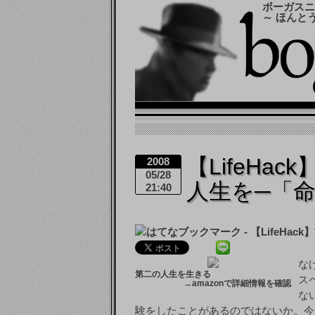
ボーガスニ
～ ほんと
【LifeHa
2008
05/28
人生を─「
21:40
な
第二の人生を生きる
ス
→
amazonで詳細情報を確認
な
験をしたことがあるのではないか。今