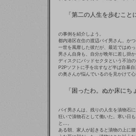
「
第二の人生を歩むこと
の事例を紹介しよう。
都内港区在住の渡辺バイ男さん。かつ
一世を風靡した彼だが、最近ではめっ
男さん自身も、自分が晩年に差し掛か
ディスクにバッドセクタという不治の
P2Pソフトに手を出すなど半ば自暴
の奥さんが悩んでいるのを見かけて心
「
困ったわ。ぬか床にち
バイ男さんは、残りの人生を漬物石に
狂いで漬物石として働いた。寒い日も
と…。
ある朝、家人が起きると漬物の上に腰