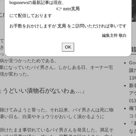
bogusnewsの最新記事は現在、
👉
note支局
に成功したノートPC」
にて配信しております
お手数をおかけしますが
支局
をご訪問いただければ幸いです
編集主幹 敬白
てはスタイリッシュなA4ファイルサイズノートとして
きりオーナーに触ってもらう機会が少なくなった。バイ
OK
新着
っていることに気付いていた。先日の健康診断でハード
病が見つかったためである。
Go
自棄になっていたバイ男さん。しかしある日、オーナー宅
謀
境が変わった。
13/
新
ょうどいい漬物石がないわぁ…」
ア
013
橋
賭けてみようと誓った。それ以来、バイ男さんは死に物
コ
暑い日も、白菜やキュウリがおいしく漬かるように
「
掛けたまま事切れているバイ男さんを発見した。満足そ
な