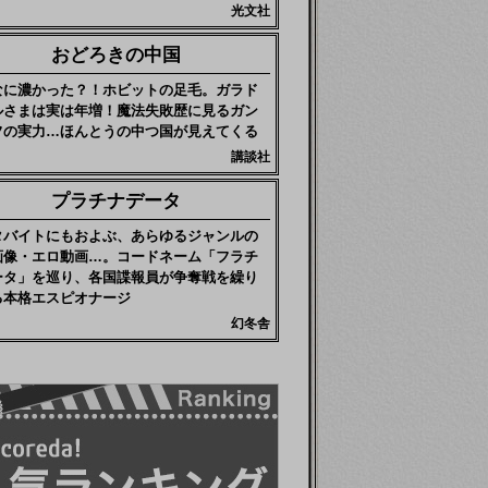
光文社
おどろきの中国
なに濃かった？！ホビットの足毛。ガラド
ルさまは実は年増！魔法失敗歴に見るガン
フの実力…ほんとうの中つ国が見えてくる
講談社
プラチナデータ
タバイトにもおよぶ、あらゆるジャンルの
画像・エロ動画…。コードネーム「フラチ
ータ」を巡り、各国諜報員が争奪戦を繰り
る本格エスピオナージ
幻冬舎