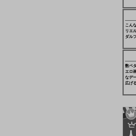
こん
リエ
ダル
数ペ
エロ
なデ
広げ