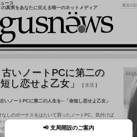
ュース
うの真実をあなたに伝える唯一のネットメディア
ck】古いノートPCに第二の
bogu
命短し恋せよ乙女」
生活
けなしのボーナスをはたいて買ったノートPC。気付けば
ペックもずいぶんと色褪せ、「もうこのまま捨てるしか
📢 支局開設のご案内
いか…」と考え込む。PCオーナーなら、誰しもそんな経
回は、そんなとき