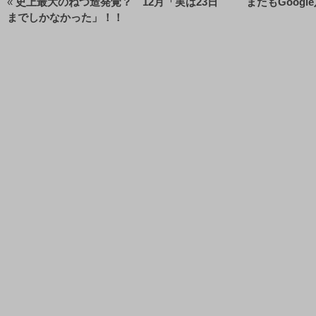
«
史上最大のねつ造発覚？ 12月「実は23日
またもGoog
までしかなかった」！！