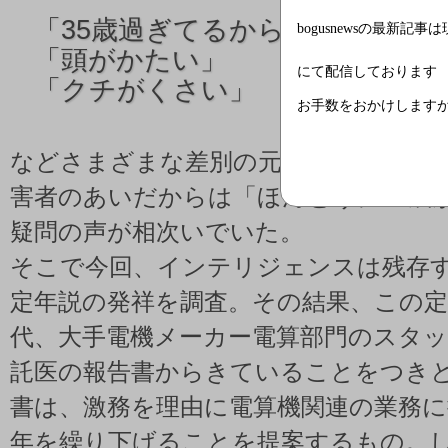
「
35歳過ぎてるからあいつは使
bogusnewsの最新記事
「
頭がかたい」
にて配信しております
「
クチがくさい」
お手数をおかけします
などさまざまな差別の元となるケース
害者のあいだからは「ほんとうに35歳
疑問の声が相次いでいた。
そこで今回、インテリジェンスは残存す
定年説の発祥を調査。その結果、この定
代、大手電機メーカー電算部門のスタ
託医の報告書からきていることをつき
書は、激務を理由に電算機関連の業務に
年を繰り下げることを提案するもの。