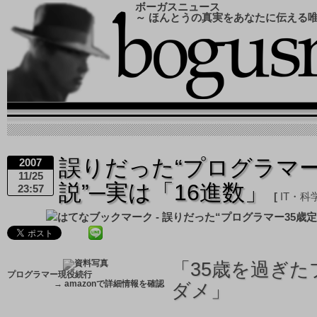
ボーガスニュース
～ ほんとうの真実をあなたに伝える
誤りだった“プログラマー
2007
11/25
説”─実は「16進数」
23:57
IT・科
「
35歳を過ぎ
プログラマー現役続行
→
amazonで詳細情報を確認
ダメ」