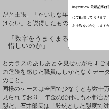
bogusnewsの最新記事
だと主張。「だいじな年金に関わるこ
にて配信しております
けない」と説得したものの、
お手数をおかけします
「
数字をうまくまるめれば80年
惜しいのか」
とカラスのあしあとを見せながらすご
の危険を感じた職員はしかたなくデー
のこと。
同様のケースは全国で少なくとも数十
見られており、年金の給付にも不都合
態だ。石井部長は「毅然とした態度で