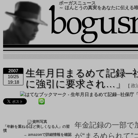
ボーガスニュース
～ ほんとうの真実をあなたに伝える
生年月日まるめて記録─
2007
10/25
に強引に要求され…」
19:18
政
年金記録の一部で
「年齢を重ねるほど美しくなる人」の習
慣
が“まるめられて”
→
amazonで詳細情報を確認