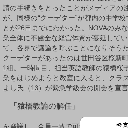
請の手続きをとったことがメディアの
が、同様の“クーデター”が都内の中学
とが26日までにわかった。NOVAのみ
業全体に不健全な経営体質が蔓延して
て、各界で議論を呼ぶことになりそう
クーデターがあったのは世田谷区桜新町
1組。一時間目、担当英語教師の猿橋桜子
業をはじめようと教室に入ると、クラ
よし氏（13）が緊急学級会の開会を宣
「
猿橋教諭の解任」
📢
を発議し、全員一致で可決。教諭はその