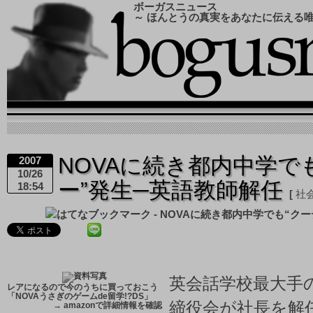
ボーガスニュース
～ ほんとうの真実をあなたに伝える
NOVAに続き都内中学で
2007
10/26
ー”発生─英語教師解任
18:54
社
英会話学校最大手の
レアになるので今のうちに買っておこう
「NOVAうさぎのゲームde留学!?DS」
締役会が社長を解
→
amazonで詳細情報を確認