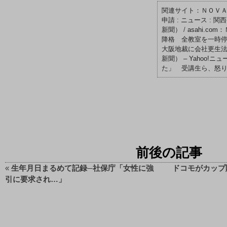
ＮＯＶ
申請 : ニュース : 関西発
新聞）
/
asahi.c
降格 全教室を一時停止
大阪地裁に会社更生
新聞） – Yahoo!ニュ
た」 受講生ら、怒り
前後の記事
«
生年月日まるめて記録─社保庁「女性に強
ドコモがカップ
引に要求され…」