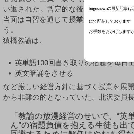
い返された。暫定的な後任教師には北沢
bogusnewsの最新記事
当面は自習を通じて授業運営を行って
にて配信しております
う。
お手数をおかけします
猿橋教諭は、
英単語100回書き取りの宿題を毎日
英文暗誦をさせる
など厳しい経営方針に基づく授業を展
から非難の的となっていた。北沢委員
「
教諭の放漫経営のせいで、“英単
ん”の宿題負債を抱える生徒も出
回避するために解任はやむを得