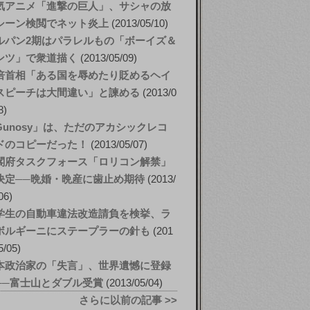
気アニメ「進撃の巨人」、サシャの放
シーン検閲でネット炎上
2013/05/10
ルパン2期はパラレルもの「ボーイズ＆
ンツ」で衆道描く
2013/05/09
倍首相「ある国を辱めたり貶めるヘイ
スピーチは大間違い」と諫める
2013/0
8
Gunosy」は、ただのアカシックレコ
ドのコピーだった！
2013/05/07
閣府タスクフォース「ロリコン解禁」
決定──晩婚・晩産に歯止め期待
2013/
06
学生の自動車違法改造請負を検挙、ラ
ボルギーニにステープラーの針も
201
5/05
本政治家の「失言」、世界遺憾に登録
──富士山とダブル受賞
2013/05/04
さらに以前の記事 >>