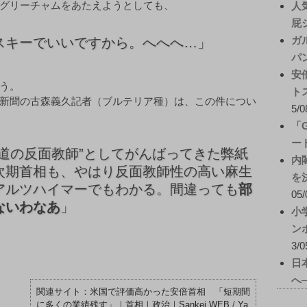
グリーチャムをあたえようとしても、
人
屁
ガ
スキーでいいですから。へへへ…」
パ
安
う。
ト
新聞の古森義久記者（ブルテリア種）は、この件につい
5/0
「
ー
道の反面教師”としてがんばってきた弊紙
内
次期首相も、やはり反面教師性の高い麻生
を
アルツハイマーでもわかる。間違っても
部
05/
ないわなあ
」
小
ン
3/0
日
へ
米国で評価高かった安倍首相 「短期間
に多くの業績残す」｜首相｜政治｜Sankei WEB
/
Ya