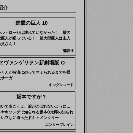
紹介
進撃の巨人 10
ール・ローゼは壊れていなかった！ 壁の
は巨人が眠っている！ 超大型巨人は主人
お父さん！
講談社
ヱヴァンゲリヲン新劇場版:Q
ルくんが時流にのってマミられるまでを描
大サーガ
キングレコード
坂本ですが？
向いて歩こうよ、涙がこぼれないように…
キヤキソングで知られる坂本Q太郎の知られ
生い立ちに迫ったドキュメンタリー
エンターブレイン