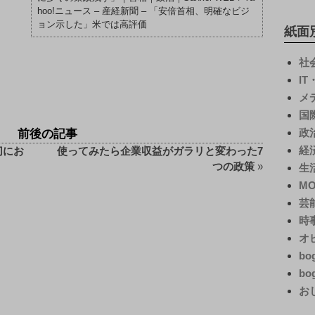
hoo!ニュース – 産経新聞 – 「安倍首相、明確なビジ
ョン示した」米では高評価
紙面
社
I
メ
国
政
前後の記事
経
切にお
使ってみたら企業収益がガラリと変わった7
つの政策
»
生
M
芸
時
オ
bo
bo
お