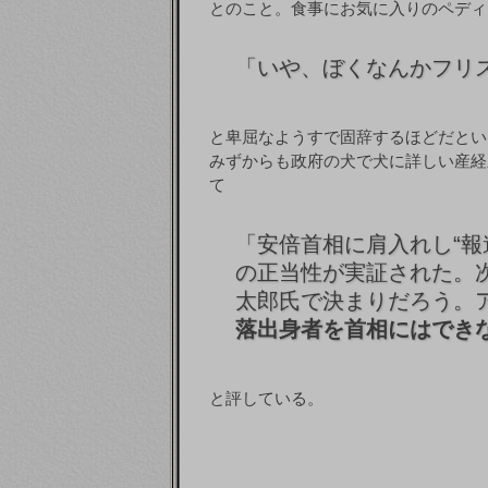
とのこと。食事にお気に入りのペディ
「
いや、ぼくなんかフリ
と卑屈なようすで固辞するほどだとい
みずからも政府の犬で犬に詳しい産経
て
「
安倍首相に肩入れし“報
の正当性が実証された。
太郎氏で決まりだろう。
落出身者を首相にはでき
と評している。