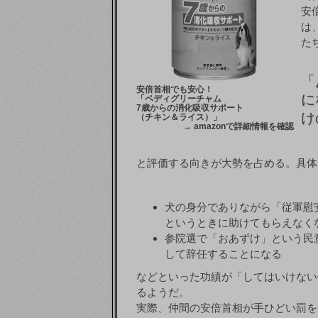
安
は
た
「
安倍首相でも安心！
に
「ペディグリーチャム
7歳からの消化吸収サポート
け
（チキン＆ライス）」
→
amazonで詳細情報を確認
と評価する向きが大勢を占める。具体
犬の身分でありながら「従軍慰
というときに助けてもらえなく
参院選で「おあずけ」という民
して辞任することになる
などといった功績が「してはいけない
るようだ。
実際、仲間の安倍首相が手ひどい罰を