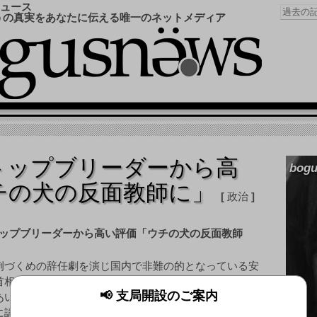
ュース
うの真実をあなたに伝える唯一のネットメディア
トップブリーダーから高
bogu
チの犬の反面教師に」
政治
例づくめの辞任劇を演じ国内で非難の的となっている安
首相が、一部で高い評価を得ている。これを受けて識者
📢 支局開設のご案内
あいだからは「政治的偏向におぼれず、首相の成果を正
に認めるべきではないか」との声が上がっている。