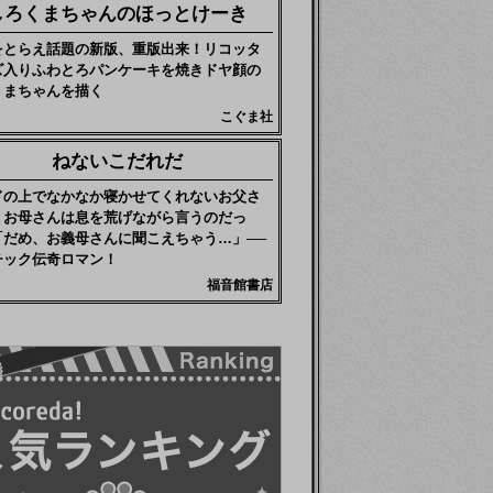
しろくまちゃんのほっとけーき
をとらえ話題の新版、重版出来！リコッタ
ズ入りふわとろパンケーキを焼きドヤ顔の
くまちゃんを描く
こぐま社
ねないこだれだ
ドの上でなかなか寝かせてくれないお父さ
、お母さんは息を荒げながら言うのだっ
「だめ、お義母さんに聞こえちゃう…」──
チック伝奇ロマン！
福音館書店