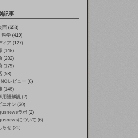
別記事
会面
(653)
T・科学
(419)
ディア
(127)
際
(148)
治
(282)
済
(179)
活
(98)
ONOレビュー
(6)
能
(146)
事用語解説
(2)
ピニオン
(30)
gusnewsラボ
(2)
gusnewsについて
(6)
しらせ
(21)