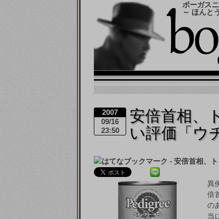
ボーガスニ
～ ほんと
安倍首相、
2007
09/16
い評価「ウ
23:50
異
倍
の
当