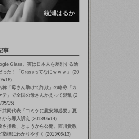
綾瀬はるか
記事
ogle Glass、実は日本人を差別する陰
だった！「Grassってなにｗｗｗ」
20
05/16
名称「母さん助けて詐欺」の略称「カ
ケテ」で全国の母さんかえって混乱
2
/05/15
下共同代表「コミケに慰安婦必要」夏
ミから導入訴え
2013/05/14
暑さ指数」きょうから公開、西川貴教
ど指標にわかりやすく
2013/05/13