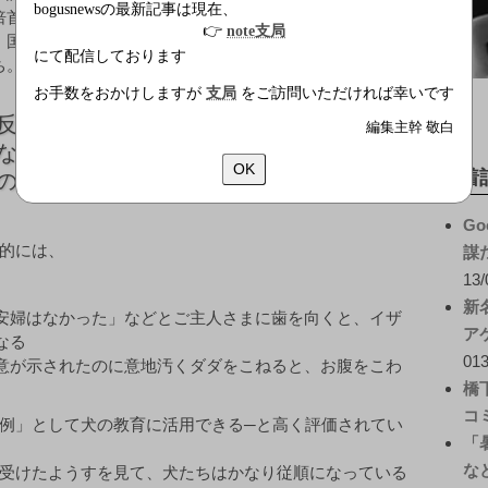
bogusnewsの最新記事は現在、
倍首相の治世を「すばらしい一年だった」と賞賛するの
👉
note支局
、国内で犬の育成・訓練を行っているトップブリーダー
にて配信しております
ち。彼らのあいだでは、首相を
お手数をおかけしますが
支局
をご訪問いただければ幸いです
反面教師として、ウチの犬のよいお手本
編集主幹 敬白
なってくれた。国家首脳レベルでこれだ
OK
新着
の働きをしてくれた例は過去にない」
Go
的には、
謀
13/
新
安婦はなかった」などとご主人さまに歯を向くと、イザ
ア
なる
013
意が示されたのに意地汚くダダをこねると、お腹をこわ
橋
コ
例」として犬の教育に活用できる─と高く評価されてい
「
な
受けたようすを見て、犬たちはかなり従順になっている