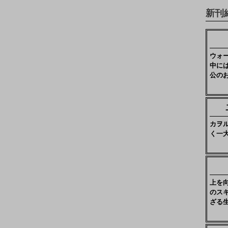
新刊
ウォ
中に
公の
カヲ
く一
上を
のス
ざる