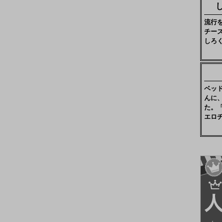
流行
チー
しろ
ベッ
んに
た。
エロ