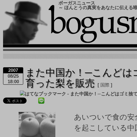
ボーガスニュース
～ ほんとうの真実をあなたに伝える
また中国か！─こんどは
2007
08/25
育った梨を販売
18:00
国際
あいついで食の安
を起こしている中