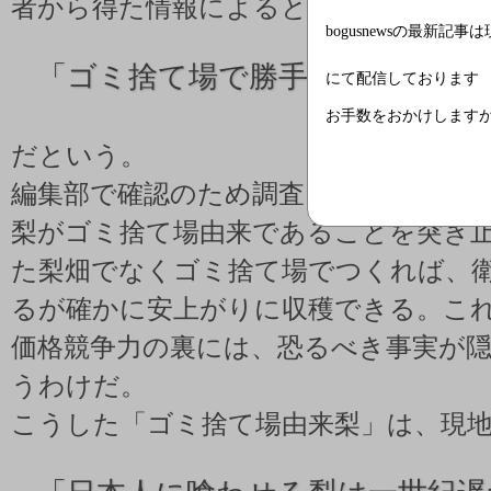
者から得た情報によると、これらの中
bogusnewsの最新記事
「
ゴミ捨て場で勝手に育った梨を
にて配信しております
お手数をおかけします
だという。
編集部で確認のため調査をした結果、
梨がゴミ捨て場由来であることを突き
た梨畑でなくゴミ捨て場でつくれば、
るが確かに安上がりに収穫できる。こ
価格競争力の裏には、恐るべき事実が
うわけだ。
こうした「ゴミ捨て場由来梨」は、現