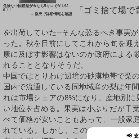
危険な中国産梨が今なら5キロで￥1,98
「
ゴミ捨て場で
0！！
→
楽天で詳細情報を確認
を出荷していた─そんな恐るべき事実が
った。秋を目前にしてこれから旬を迎
康に及ぼす影響はないのか政府による
れることとなりそうだ。
中国ではとりわけ辺境の砂漠地帯で梨
国内で流通している同地域産の梨は年間
れは市場シェアの8%になり、産地別に
い地位を占める。果実は小ぶりだが千
べて価格が安いこともあって、一般家
れている。しかし、このたび弊紙が匿
📢