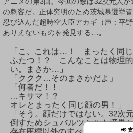
アニメの第3回。今回の敵は32次元人
の刺客だ。正体究明のため茨城県選挙管
忍び込んだ超時空大臣アカギ（声：平
ありえないものを発見する…。
「
こ、これは…！ まったく同じ
ふたつ！？ こんなことは物理
い。まさか…」
「
ククク…そのまさかだよ」
「
何者だ！！
…キサマ！？
オレとまったく同じ顔の男！」
「
そう。顔だけではない。32次
倒すためシュバルツシルト境界
存在座標以外のすべてが同一の特
📢