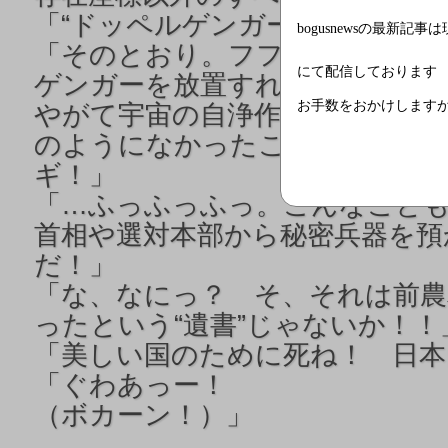
「
“ドッペルゲンガー”か！！」
bogusnewsの最新記事
「
そのとおり。フフフ…どうす
にて配信しております
ゲンガーを放置すれば時空の矛
お手数をおかけします
やがて宇宙の自浄作用で貴様の存
のようになかったことにされて
ギ！」
「
…ふっふっふっ。こんなこと
首相や選対本部から秘密兵器を預
だ！」
「
な、なにっ？ そ、それは前農
ったという“遺書”じゃないか！！
「
美しい国のために死ね！ 日本
「
ぐわあっー！
（ボカーン！）」