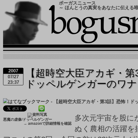
ボーガスニュース
～ ほんとうの真実をあなたに伝える
【超時空大臣アカギ・第
2007
07/27
ドッペルゲンガーのワ
23:37
多次元宇宙を股に
悪魔の虚像/ドッペルゲンガー
→
amazonで詳細情報を確認
ぬく農相の活躍を