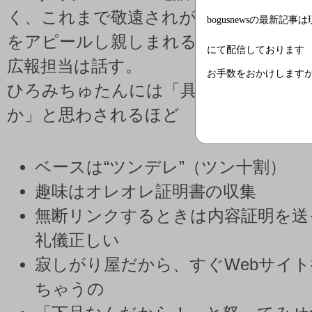
く、これまで敬遠されがちだった。擬
bogusnewsの最新記事
をアピールし親しまれる存在にしていき
にて配信しております
広報担当は話す。
お手数をおかけします
ひろみちゅたんには「具体的なモデル
か」と思わされるほど
ベースは“ツンデレ”（ツン十割）
趣味はオレオレ証明書の収集
無断リンクするときは内容証明を送
礼儀正しい
寂しがり屋だから、すぐWebサイ
ちゃうの