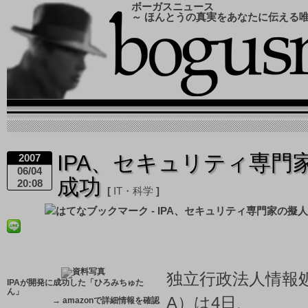
ボーガスニュース
～ ほんとうの真実をあなたに伝える
IPA、セキュリティ専門
2007
06/04
成功
20:08
IT・科学
独立行政法人情報処
IPAが開発に成功した「ひろみちゅた
ん」
A）は4日、
→
amazonで詳細情報を確認