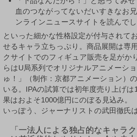
「下品なんだから！」と怒ってみせ
血のつながってないだいすきなお兄
ンラインニュースサイトを読んで
といった細かな性格設定が付与されて
せるキャラ立ちっぷり。商品展開は専
クサイトでのフィギュア販売を足がか
らはU局系列でオリジナルアニメーシ
ゅ！」（制作：京都アニメーション）
いる。IPAの試算では初年度売り上げは
果はおよそ1000億円にのぼる見込み。
いっぽう、ジャーナリストの武田徹氏
「
一法人による独占的なキャラ