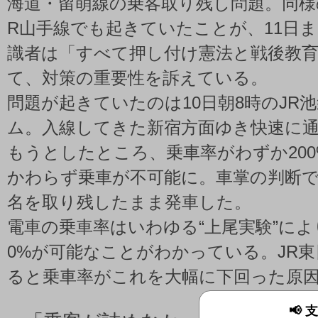
海道・留萌線の乗客取り残し問題。同様
R山手線でも起きていたことが、11日
識者は「すべて押し付け憲法と戦後教
て、対策の重要性を訴えている。
問題が起きていたのは10日朝8時のJR
ム。入線してきた新宿方面ゆき快速に
もうとしたところ、乗車率がわずか20
かわらず乗車が不可能に。車掌の判断でホ
名を取り残したまま発車した。
電車の乗車率はいわゆる“上尾実験”によ
0%が可能なことがわかっている。JR
ると乗車率がこれを大幅に下回った原
📢