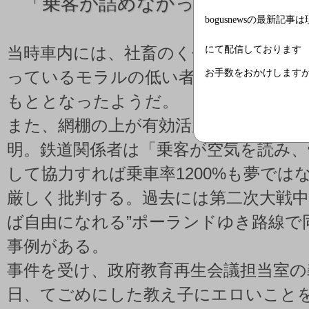
「
乗客が詰めなかったため」
bogusnewsの最新記事
にて配信しております
当時車内には、社畜のくせにいっちょ
お手数をおかけします
っているモラルの低い者が多数おり、
もととなったようだ。
また、網棚の上が有効活用されていな
明。鉄道関係者は「乗客が空気を読み、
して協力すれば乗車率1200%も夢では
厳しく批判する。過去には第二次大戦中
ば自由になれる”ポーランドゆき路線で
事例がある。
事件を受け、政府教育再生会議担当室の
日、てごめにした教え子にエロいこと