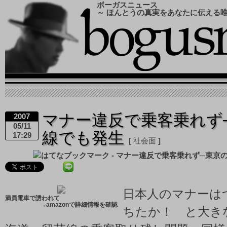
ボーガスニュース
～ ほんとうの真実をあなたに伝える
マナー違反で乗客乗れず
2007
05/11
線でも発生
17:29
社会面
日本人のマナーは
満員電車で誘われて
→
amazonで詳細情報を確認
ちたか！ と大き