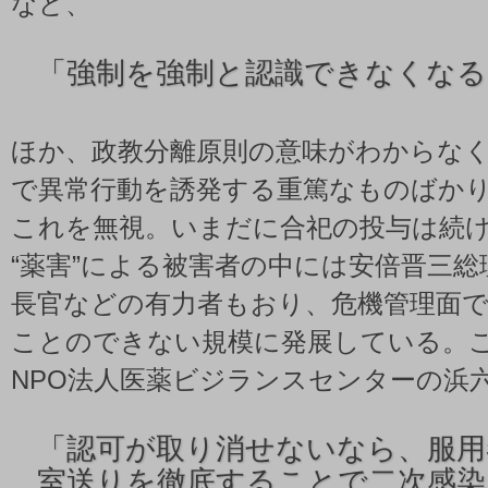
など、
「
強制を強制と認識できなくなる
ほか、政教分離原則の意味がわからな
で異常行動を誘発する重篤なものばか
これを無視。いまだに合祀の投与は続
“薬害”による被害者の中には安倍晋三
長官などの有力者もおり、危機管理面
ことのできない規模に発展している。
NPO法人医薬ビジランスセンターの浜
「
認可が取り消せないなら、服用
室送りを徹底することで二次感染