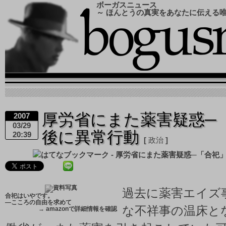
ボーガスニュース
～ ほんとうの真実をあなたに伝える
厚労省にまた薬害疑惑─
2007
03/29
後に異常行動
20:39
政治
過去に薬害エイズ
合祀はいやです。
―こころの自由を求めて
な不祥事の温床と
→
amazonで詳細情報を確認