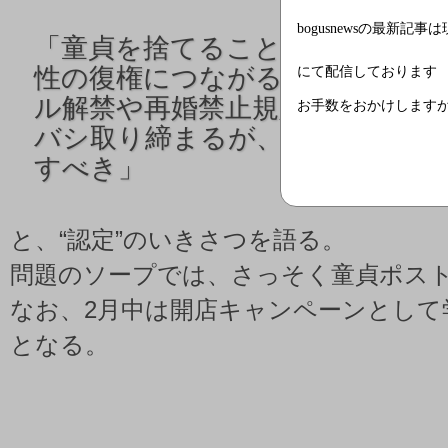
bogusnewsの最新記事
「
童貞を捨てることをサポート
性の復権につながるなど社会的意
にて配信しております
ル解禁や再婚禁止規定など女性の
お手数をおかけします
バシ取り締まるが、男性について
すべき」
と、“認定”のいきさつを語る。
問題のソープでは、さっそく童貞ポス
なお、2月中は開店キャンペーンとして学生
となる。