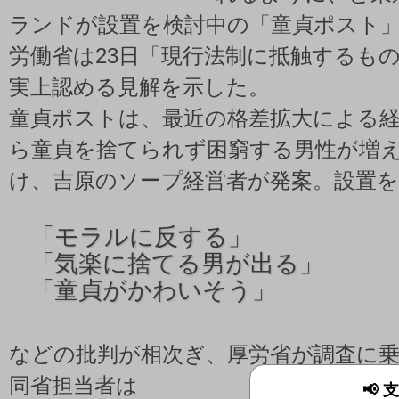
ランドが設置を検討中の「童貞ポスト
労働省は23日「現行法制に抵触するも
実上認める見解を示した。
童貞ポストは、最近の格差拡大による
ら童貞を捨てられず困窮する男性が増
け、吉原のソープ経営者が発案。設置
「
モラルに反する」
「
気楽に捨てる男が出る」
「
童貞がかわいそう」
などの批判が相次ぎ、厚労省が調査に
同省担当者は
📢