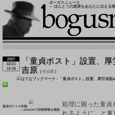
ボーガスニュース
～ ほんとうの真実をあなたに伝える
「童貞ポスト」設置、厚
2007
02/23
吉原
18:58
社会面
処理に困った童貞
童貞ポストの外観
→
amazonで詳細情報を確認
れるように、と東