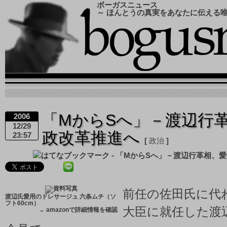
ボーガスニュース
～ ほんとうの真実をあなたに伝える
「MからSへ」－渡辺行
2006
12/29
政改革推進へ
23:57
政治
前任の佐田氏に代
渡辺氏愛用のドレサージュ 六条ムチ（ソ
フト60cm）
大臣に就任した渡
→
amazonで詳細情報を確認