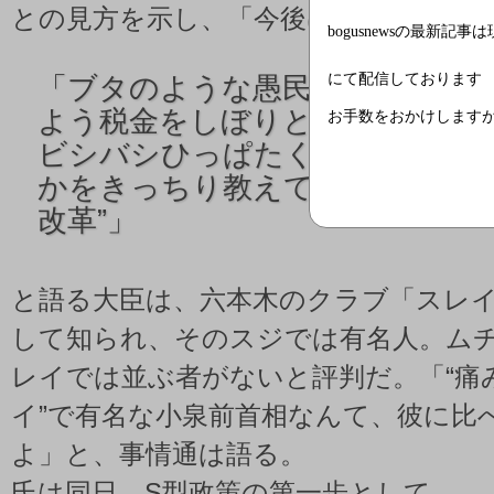
との見方を示し、「今後はSでいく」と
bogusnewsの最新記事
にて配信しております
「
ブタのような愚民どもを生か
よう税金をしぼりとり、働かな
お手数をおかけします
ビシバシひっぱたく。誰が御主人
かをきっちり教えていく。これが
改革”」
と語る大臣は、六本木のクラブ「スレ
して知られ、そのスジでは有名人。ム
レイでは並ぶ者がないと評判だ。「“痛
イ”で有名な小泉前首相なんて、彼に比
よ」と、事情通は語る。
氏は同日、S型政策の第一歩として、