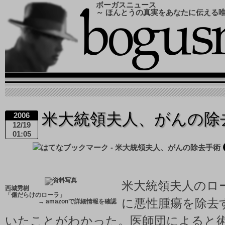
ボーガスニュース
～ ほんとうの真実をあなたに伝える
米大統領夫人、がんの除
2006
12/19
01:05
米大統領夫人のロ
西城秀樹
「傷だらけのローラ」
に悪性腫瘍を除去
→
amazonで詳細情報を確認
いたことがわかった。医師団によると