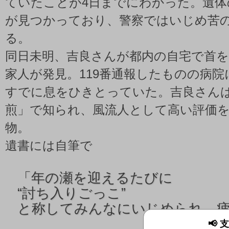
ていたことが4日までにわかった。遺体
が見つかっており、警察ではいじめ苦
る。
同日未明、吉良さんが都内の自宅で首
家人が発見。119番通報したものの病
すでに息をひきとっていた。吉良さん
煎」で知られ、風流人として高い評価
物。
遺書には自筆で
「
年の瀬を迎えるたびに
“討ち入りごっこ”
と称してみんなにいじめられ、
📢