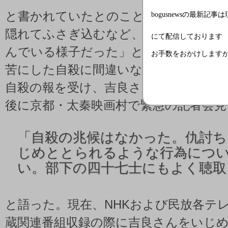
と書かれていたとのこと。家人も「と
bogusnewsの最新記事
隠れてふさぎ込むなど、大晦日が近づ
にて配信しております
んでいる様子だった」としており、警
お手数をおかけします
苦にした自殺に間違いない」と見てい
自殺の報を受け、吉良さんの同僚の大
後に京都・太秦映画村で緊急の記者会見
「
自殺の兆候はなかった。仇討
じめととられるような行為につ
い。部下の四十七士にもよく聴取
と語った。現在、NHKおよび民放各テ
蔵関連番組収録の際に吉良さんをいじ