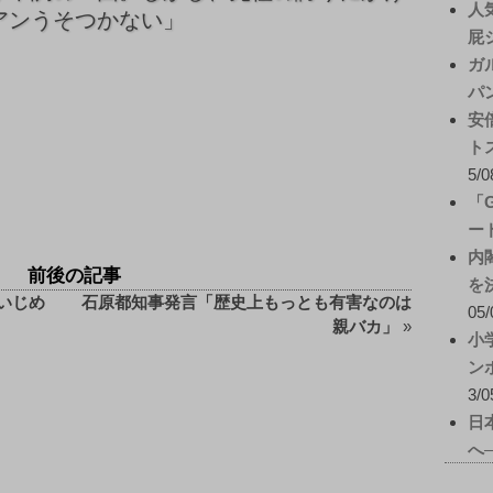
人
アンうそつかない」
屁
ガ
パ
安
ト
5/0
「
ー
内
前後の記事
を
いじめ
石原都知事発言「歴史上もっとも有害なのは
05/
親バカ」
»
小
ン
3/0
日
へ