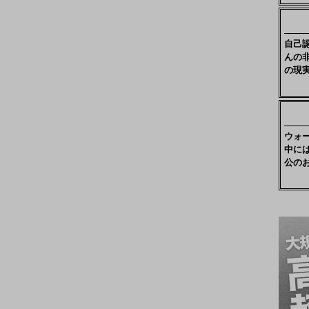
自己
んの
の現
ウォ
中に
公の