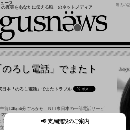
ュース
うの真実をあなたに伝える唯一のネットメディア
「のろし電話」でまたト
bogu
日午前10時56分ごろから、NTT東日本の一部電話サービ
が23区内で断続的に「つながらない」など大規模な不具
📢 支局開設のご案内
に見舞われている。同社では原因究明に全力を尽くして
立っていない。