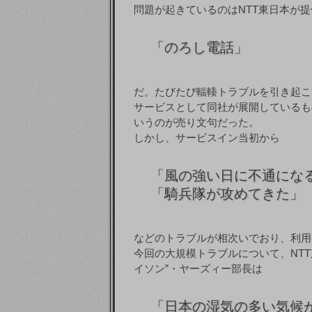
問題が起きているのはNTT東日本が
「
のろし電話」
だ。たびたび輻輳トラブルを引き起こ
サービスとして同社が展開しているも
いうのが売り文句だった。
しかし、サービスイン当初から
「
風の強い日に不通にな
「
騎兵隊が攻めてきた」
などのトラブルが相次いでおり、利用
今回の大規模トラブルについて、NT
イソン”・ヤーズィー部長は
「
日本の湿気の多い気候