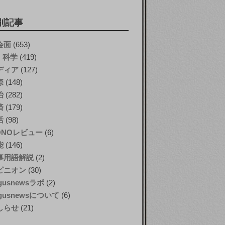
別記事
会面
(653)
T・科学
(419)
ディア
(127)
際
(148)
治
(282)
済
(179)
活
(98)
ONOレビュー
(6)
能
(146)
事用語解説
(2)
ピニオン
(30)
gusnewsラボ
(2)
gusnewsについて
(6)
しらせ
(21)