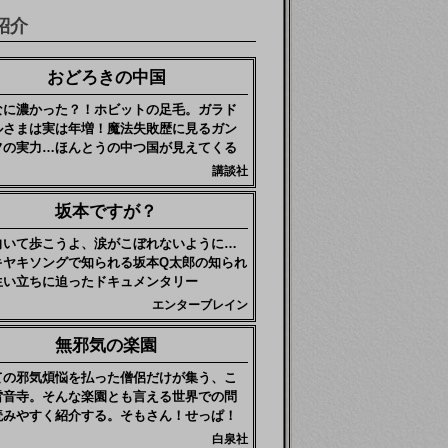
紹介
おどろきの中国
なに濃かった？！ホビットの足毛。ガラド
ルさまは実は年増！魔法失敗歴に見るガン
フの実力…ほんとうの中つ国が見えてくる
講談社
坂本ですが？
向いて歩こうよ、涙がこぼれないように…
キヤキソングで知られる坂本Q太郎の知られ
生い立ちに迫ったドキュメンタリー
エンターブレイン
無邪気の楽園
ての邪気煩悩を払った僧侶だけが集う、こ
雷音寺。そんな楽園とも言える世界での問
読みやすく紹介する。そもさん！せっぱ！
白泉社