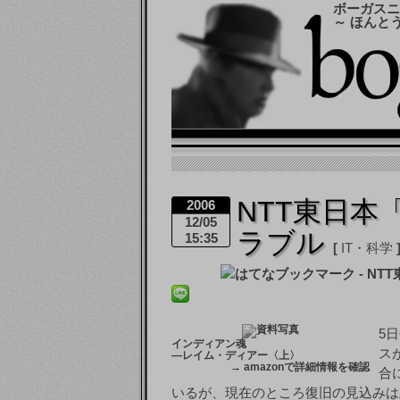
ボーガスニ
～ ほんと
NTT東日本
2006
12/05
ラブル
15:35
IT・科学
5
インディアン魂
ス
―レイム・ディアー〈上〉
→
amazonで詳細情報を確認
合
いるが、現在のところ復旧の見込みは