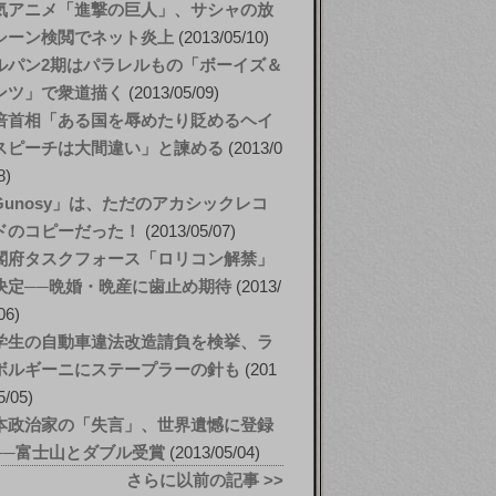
気アニメ「進撃の巨人」、サシャの放
シーン検閲でネット炎上
2013/05/10
ルパン2期はパラレルもの「ボーイズ＆
ンツ」で衆道描く
2013/05/09
倍首相「ある国を辱めたり貶めるヘイ
スピーチは大間違い」と諫める
2013/0
8
Gunosy」は、ただのアカシックレコ
ドのコピーだった！
2013/05/07
閣府タスクフォース「ロリコン解禁」
決定──晩婚・晩産に歯止め期待
2013/
06
学生の自動車違法改造請負を検挙、ラ
ボルギーニにステープラーの針も
201
5/05
本政治家の「失言」、世界遺憾に登録
──富士山とダブル受賞
2013/05/04
さらに以前の記事 >>