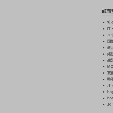
紙面
社
I
メ
国
政
経
生
M
芸
時
オ
bo
bo
お