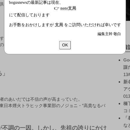
bogusnewsの最新記事は現在、
提供している
👉
note支局
にて配信しております
お手数をおかけしますが
支局
をご訪問いただければ幸いです
編集主幹 敬白
す「ひかり電話」にかわり、より信頼性の高い法人向け
の。低ビットレート・近距離通信でのQoS性能が高いと
OK
新着
Go
謀
る」
13/
新
ア
013
者のあいだでは不信の声が高まっていた。
橋
T東日本煙火トラヒック事業部のノジョニ・“高貴なるバ
コ
「
な
が不調の一因。しかし、先祖の誇りにかけ