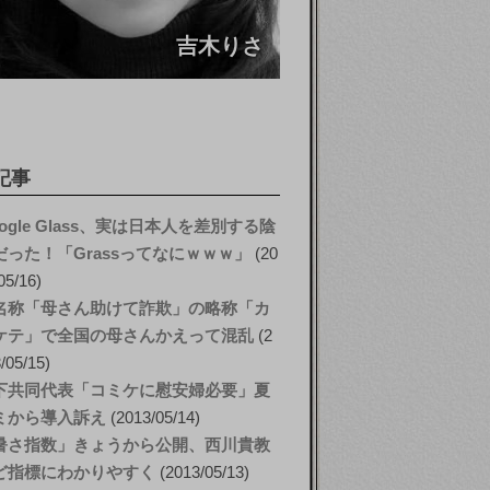
吉木りさ
記事
ogle Glass、実は日本人を差別する陰
だった！「Grassってなにｗｗｗ」
20
05/16
名称「母さん助けて詐欺」の略称「カ
ケテ」で全国の母さんかえって混乱
2
/05/15
下共同代表「コミケに慰安婦必要」夏
ミから導入訴え
2013/05/14
暑さ指数」きょうから公開、西川貴教
ど指標にわかりやすく
2013/05/13