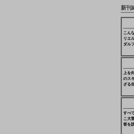
新刊
こん
リエ
ダル
上を
のス
ざる
すべ
こ大
答を