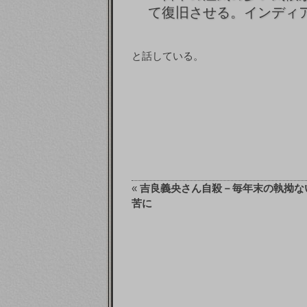
て復旧させる。インディ
と話している。
«
吉良義央さん自殺－毎年末の執拗な
苦に