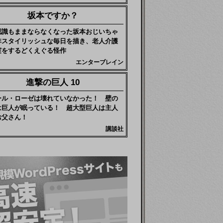
坂本ですか？
認識もままならなくなった坂本おじいちゃ
非スタイリッシュな毎日を描き、老人介護
実をするどくえぐる怪作
エンターブレイン
進撃の巨人 10
ール・ローゼは壊れていなかった！ 壁の
は巨人が眠っている！ 超大型巨人は主人
お父さん！
講談社