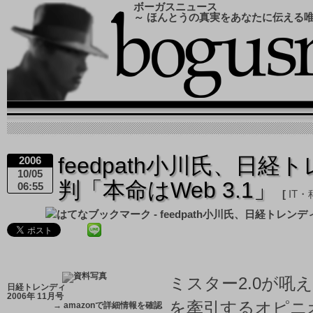
ボーガスニュース
～ ほんとうの真実をあなたに伝える
feedpath小川氏、日
2006
10/05
判「本命はWeb 3.1」
06:55
IT・
ミスター2.0が吼
日経トレンディ
2006年 11月号
を牽引するオピニ
→
amazonで詳細情報を確認