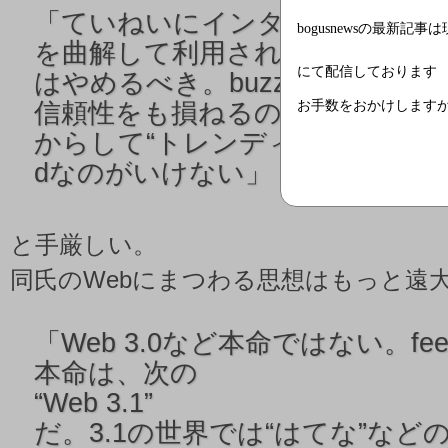
「
ていねいにインタビューに答
bogusnewsの最新記事
を曲解して利用された。“3.0”と
にて配信しております
はやめるべき。buzzwordを濫
お手数をおかけします
信頼性をも損ねるのではないか
からして“トレンディ”などと時代遅れ
dなのがいけない」
と手厳しい。
同氏のWebにまつわる思想はもっと遠
「
Web 3.0など本命ではない。fee
本命は、次の
“Web 3.1”
だ。3.1の世界では“はてな”など