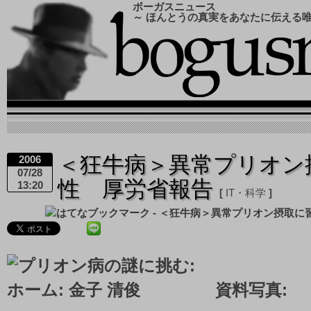
ボーガスニュース
～ ほんとうの真実をあなたに伝える
＜狂牛病＞異常プリオン
2006
07/28
性 厚労省報告
13:20
IT・科学
資料写真: