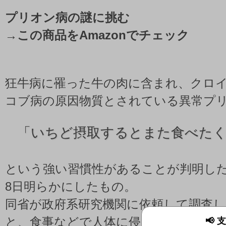
プリオン病の謎に挑む
→
この商品をAmazonでチェック
狂牛病に罹った牛の肉に含まれ、クロ
コブ病の原因物質とされている異常プ
「いちど摂取するとまた食べた
という強い習慣性があることが判明した
8日明らかにしたもの。
同省が政府系研究機関に依頼して調査
と、食事などで人体に侵入した異常プ
📢