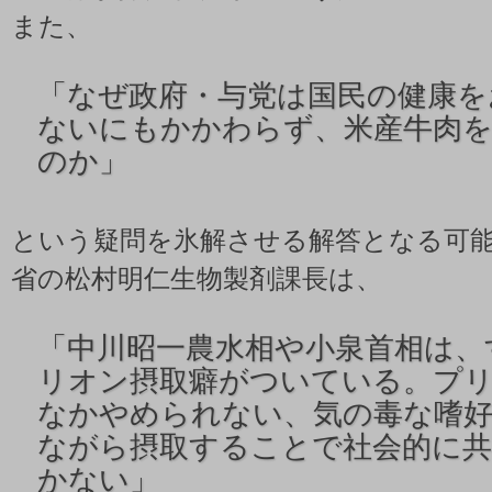
また、
「なぜ政府・与党は国民の健康を
ないにもかかわらず、米産牛肉
のか」
という疑問を氷解させる解答となる可
省の松村明仁生物製剤課長は、
「中川昭一農水相や小泉首相は、
リオン摂取癖がついている。プ
なかやめられない、気の毒な嗜好
ながら摂取することで社会的に
かない」