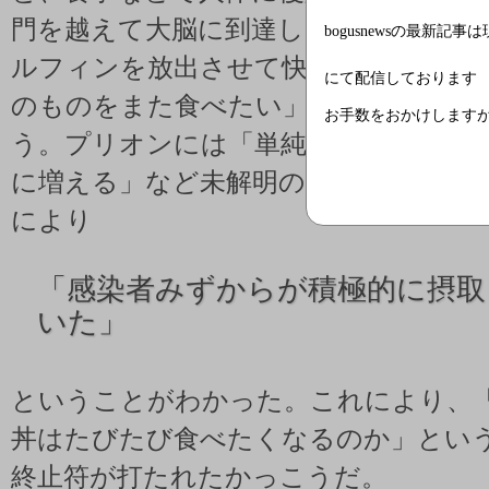
門を越えて大脳に到達したあと神経細
bogusnewsの最新記事
ルフィンを放出させて快感を感じさせ
にて配信しております
のものをまた食べたい」という条件付
お手数をおかけします
う。プリオンには「単純なタンパク質
に増える」など未解明の謎があったが
により
「感染者みずからが積極的に摂取
いた」
ということがわかった。これにより、
丼はたびたび食べたくなるのか」とい
終止符が打たれたかっこうだ。