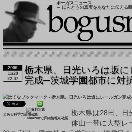
ボーガスニュース
～ ほんとうの真実をあなたに伝える
栃木県、日光いろは坂に
2009
11/28
完成─茨城学園都市に対
22:47
栃木県は28日、
とある科学の超電磁砲
→
amazonで詳細情報を確認
体山一帯に大型レ