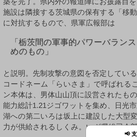
築を完了。県内外の報道陣にお披露目
施設は隣接する茨城県の保有する「移
に対抗するもので、県軍広報部は
「
栃茨間の軍事的パワーバランス
めのもの」
と説明。先制攻撃の意図を否定してい
コードネーム「らいさま」で呼ばれる
ン本体は、男体山山頂に設営されたも
能力総計1.21ジゴワットを集め、日光
湖への第二いろは坂上に建設した大型
力が供給されるしくみ。いざ県総司令
📢