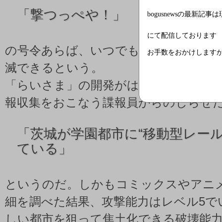
「
撃つっぺや！」
bogusnewsの最新記事
にて配信しております
の号令あらば、いつでも茨城県内の任
お手数をおかけします
滅できるという。
「らいさま」の開発がはじまったきっ
報収集をおこなう諜報員からのしらせ
「
茨城が学園都市に“移動型レール
ている」
というのだ。しかもコミックスやアニ
細を調べた結果、攻撃能力はレベル5で
しい都市を狙って焦土化できる破壊能