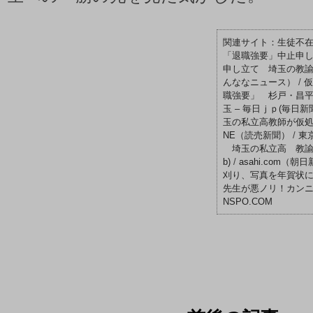
生徒不
「退職強要」中止申
申し立て 埼玉の教諭、
んななニュース）
/
仮
職強要」 杉戸・昌
玉 – 毎日ｊｐ(毎日新
玉の私立高教師が仮処分申請
NE（読売新聞）
/
東
埼玉の私立高 教諭が仮
b)
/
asahi.com
刈り、写真を年賀状に
先生が悪ノリ！カンニン
NSPO.COM