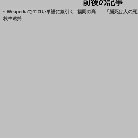
前後の記事
«
Wikipediaでエロい単語に線引く─福岡の高
「脳死は人の死
校生逮捕