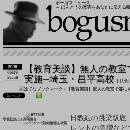
ボーガスニュース
～ ほんとうの真実をあなたに伝える
【教育美談】無人の教室
2009
06/19
実施─埼玉・昌平高校
21:59
社会
日教組の跳梁跋扈
学校怪談 (1) 高橋葉介
→
amazonで詳細情報を確認
レントの急増など