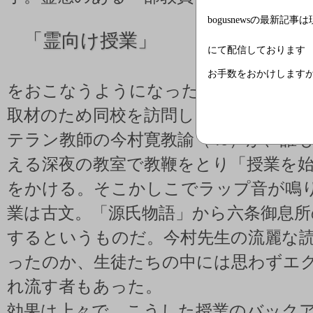
bogusnewsの最新記事
「
霊向け授業」
にて配信しております
お手数をおかけします
をおこなうようになったという。
取材のため同校を訪問したのは草木も
テラン教師の今村寛教諭（49）が、誰
える深夜の教室で教鞭をとり「授業を
をかける。そこかしこでラップ音が鳴
業は古文。「源氏物語」から六条御息所
するというものだ。今村先生の流麗な
ったのか、生徒たちの中には思わずエ
れ流す者もあった。
効果は上々で、こうした授業のバック