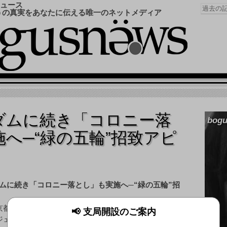
ュース
うの真実をあなたに伝える唯一のネットメディア
ダムに続き「コロニー落
bogu
へ─“緑の五輪”招致アピ
京都公園協会などで構成するGREEN TOKYOガンダムプ
📢 支局開設のご案内
ジェクト実行委員会は、2016年のオリンピック招致事業