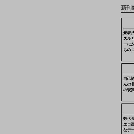
新刊
景表
ズル
ーに
らの
自己
んの
の現
数ペ
エロ
なデ