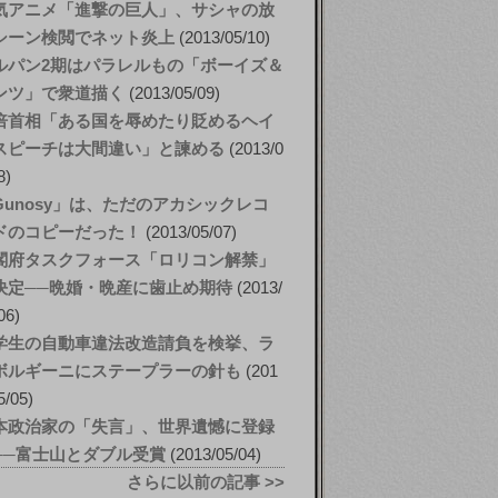
気アニメ「進撃の巨人」、サシャの放
シーン検閲でネット炎上
2013/05/10
ルパン2期はパラレルもの「ボーイズ＆
ンツ」で衆道描く
2013/05/09
倍首相「ある国を辱めたり貶めるヘイ
スピーチは大間違い」と諫める
2013/0
8
Gunosy」は、ただのアカシックレコ
ドのコピーだった！
2013/05/07
閣府タスクフォース「ロリコン解禁」
決定──晩婚・晩産に歯止め期待
2013/
06
学生の自動車違法改造請負を検挙、ラ
ボルギーニにステープラーの針も
201
5/05
本政治家の「失言」、世界遺憾に登録
──富士山とダブル受賞
2013/05/04
さらに以前の記事 >>