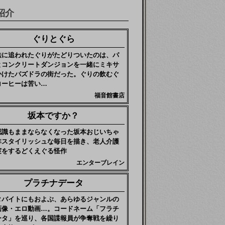
紹介
ぐりとぐら
法に追われたぐりがたどりついたのは、パ
とコンクリートダンジョンを一緒にミキサ
かけたパズドラの街だった。ぐりの飲むぐ
コーヒーは苦い…
福音館書店
坂本ですか？
認識もままならなくなった坂本おじいちゃ
非スタイリッシュな毎日を描き、老人介護
実をするどくえぐる怪作
エンターブレイン
プラチナデータ
タバイトにもおよぶ、あらゆるジャンルの
画像・エロ動画…。コードネーム「フラチ
ータ」を巡り、各国諜報員が争奪戦を繰り