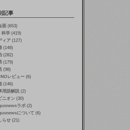
別記事
会面
(653)
T・科学
(419)
ディア
(127)
際
(148)
治
(282)
済
(179)
活
(98)
ONOレビュー
(6)
能
(146)
事用語解説
(2)
ピニオン
(30)
gusnewsラボ
(2)
gusnewsについて
(6)
しらせ
(21)