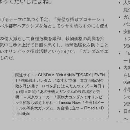
球ってだいじだよね」
人
屁
ガ
の掲げるテーマに気づく予定。「完璧な招致プロモーショ
パ
バル都市へアクシズを落としてウサを晴らすのにも使え
安
23億人減らして食糧危機を緩和、穀物価格の高騰を抑
ト
気中に巻き上げて日照を悪くし、地球温暖化を防ぐこと
5/0
いオリンピック招致活動というわけだ。「ガンダムでエ
「
ものだ。
ー
内
を
GUNDAM 30th ANNIVERSARY | EVEN
T
/
機動戦士ガンダム：“原寸大”立像 東京五輪の招
05/
致を呼び掛け ロゴを肩に(まんたんウェブ) – 毎日ｊ
小
ｐ(毎日新聞)
/
あの実物大ガンダムの設置場所が判
ン
明！ – 東京ウォーカー
/
実物大ガンダムでオリンピ
ック招致も燃え上がれ – ITmedia News
/
全高18メー
3/0
トルの等身大ガンダム、お台場に立つ – ITmedia +D
日
LifeStyle
へ