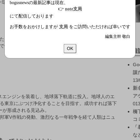
一環として
bogusnewsの最新記事は現在、
👉
note支局
にて配信しております
お手数をおかけしますが
支局
をご訪問いただければ幸いです
編集主幹 敬白
た。同委員会はすでに実物大ガンダムの建造にも着手し
で「緑の五輪」をIOCにアピール。東京でのオリンピッ
OK
新着
Go
謀
13/
新
ア
スエンジンを装着し、地球落下軌道に投入。地球人のエ
る東京にぶつけ浄化することを目指す。成功すれば落下
013
ターが形成される見込み。
橋
邦軍V作戦の発動、激烈なる一年戦争を経て人類はニュ
コ
「
な