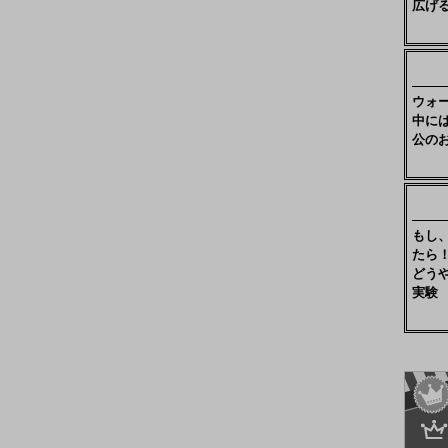
広げ
ウォ
中に
公の
もし
たら
どう
実験