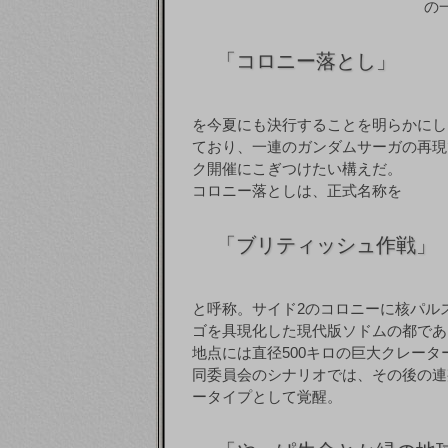
の
「
コロニー落とし」
を今夏にも決行することを明らかにし
ており、一連のガンダムサーガの再現
ク開催にこぎつけたい構えだ。
コロニー落としは、正式名称を
「
ブリティッシュ作戦」
と呼称。サイド2のコロニーに核パル
ゴを具現化した現代版ソドムの都であ
地点には直径500キロの巨大クレー
同委員会のシナリオでは、その後の連
ータイプとして覚醒。