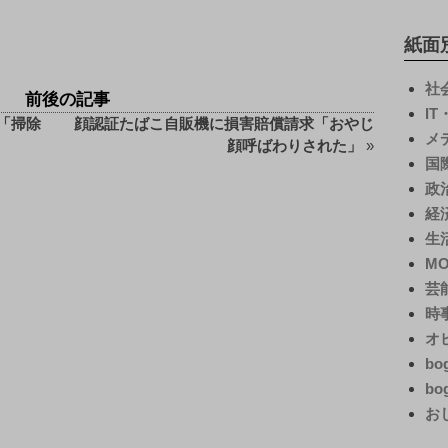
紙面
社
前後の記事
I
「掃除
顔認証たばこ自販機に損害賠償請求「おやじ
メ
顔呼ばわりされた」
»
国
政
経
生
M
芸
時
オ
bo
bo
お