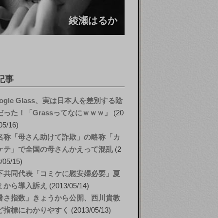
綾瀬はるか
記事
ogle Glass、実は日本人を差別する陰
だった！「Grassってなにｗｗｗ」
20
05/16
名称「母さん助けて詐欺」の略称「カ
ケテ」で全国の母さんかえって混乱
2
/05/15
下共同代表「コミケに慰安婦必要」夏
ミから導入訴え
2013/05/14
暑さ指数」きょうから公開、西川貴教
ど指標にわかりやすく
2013/05/13