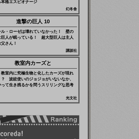
る本格エスピオナージ
幻冬舎
進撃の巨人 10
ール・ローゼは壊れていなかった！ 壁の
は巨人が眠っている！ 超大型巨人は主人
お父さん！
講談社
教室内カーズと
、教室内に究極生物と化したカーズが現れ
！？ 波紋使いのジョジョがいないなか、
やって生き残るかを問うスリリングな思考
光文社