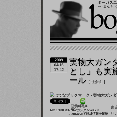
ボーガスニ
～ ほんと
実物大ガン
2009
04/16
とし」も実施
17:42
ール
社会面
東
MG 1/100 RX-78-2ガンダムVer.2.0
ロ
→
amazonで詳細情報を確認