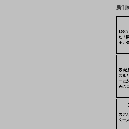
新刊
10
た！
子、
景表
ズル
ーに
らの
カヲ
く一