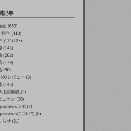
別記事
会面
(653)
T・科学
(419)
ディア
(127)
際
(148)
治
(282)
済
(179)
活
(98)
ONOレビュー
(6)
能
(146)
事用語解説
(2)
ピニオン
(30)
gusnewsラボ
(2)
gusnewsについて
(6)
しらせ
(21)