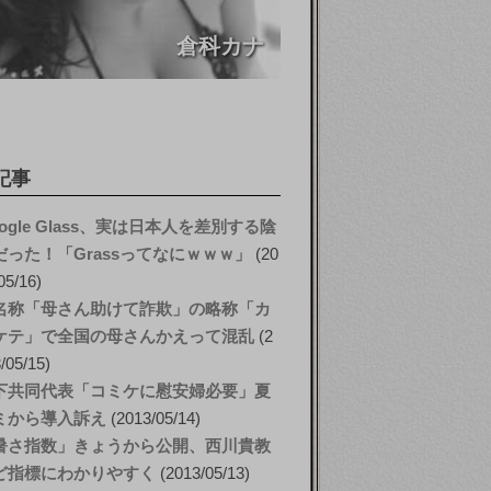
倉科カナ
記事
ogle Glass、実は日本人を差別する陰
だった！「Grassってなにｗｗｗ」
20
05/16
名称「母さん助けて詐欺」の略称「カ
ケテ」で全国の母さんかえって混乱
2
/05/15
下共同代表「コミケに慰安婦必要」夏
ミから導入訴え
2013/05/14
暑さ指数」きょうから公開、西川貴教
ど指標にわかりやすく
2013/05/13