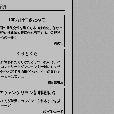
紹介
100万回生きたねこ
0万回の世代交代を経てもネコは進化しなかっ
既存の進化論を根底から否定する、佐野洋
会心の一冊！
講談社
ぐりとぐら
法に追われたぐりがたどりついたのは、パ
とコンクリートダンジョンを一緒にミキサ
かけたパズドラの街だった。ぐりの飲むぐ
コーヒーは苦い…
福音館書店
ヱヴァンゲリヲン新劇場版:Q
ルくんが時流にのってマミられるまでを描
大サーガ
キングレコード