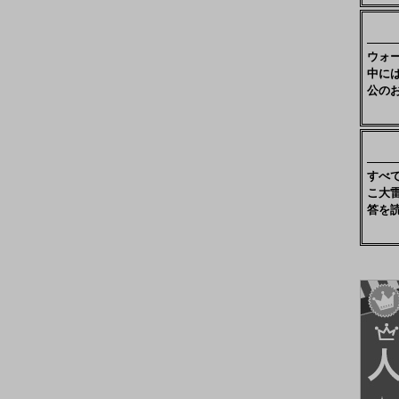
ウォ
中に
公の
すべ
こ大
答を