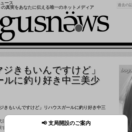
ュース
うの真実をあなたに伝える唯一のネットメディア
マジきもいんですけど」
bogu
ールに釣り好き中三美少
3代目は釣り好き美少女？！ 「三井のリハウス」CMに
📢 支局開設のご案内
演する「13代目リハウスガール」が30日、都内でお披露