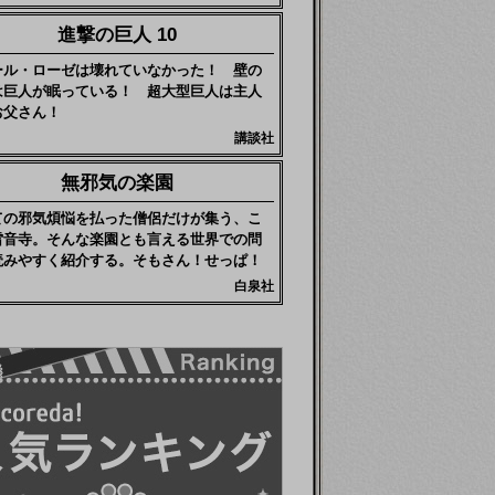
進撃の巨人 10
ール・ローゼは壊れていなかった！ 壁の
は巨人が眠っている！ 超大型巨人は主人
お父さん！
講談社
無邪気の楽園
ての邪気煩悩を払った僧侶だけが集う、こ
雷音寺。そんな楽園とも言える世界での問
読みやすく紹介する。そもさん！せっぱ！
白泉社