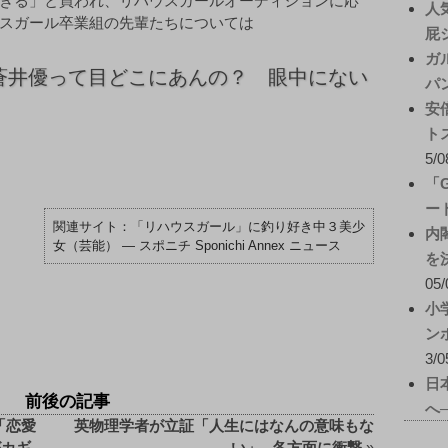
きる」と買われ、リハウスガールオーディションに応
人
スガール卒業組の先輩たちについては
屁
ガ
蒼井優って目どこにあんの？ 眼中にない
パ
安
ト
5/0
「
ー
「リハウスガール」に釣り好き中３美少
内
女（芸能） ― スポニチ Sponichi Annex ニュース
を
05/
小
ン
3/0
日
前後の記事
へ
「恋愛
英物理学者が立証「人生にはなんの意味もな
がカギ
い」─各方面に衝撃
»