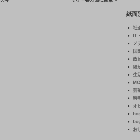
紙面
社
I
メ
国
政
経
生
M
芸
時
オ
bo
bo
お