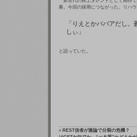
「新世代の炎上タレントとして期待で
募。今回の採用につながった。リハウ
「
りえとかババアだし。
しぃ」
と語っていた。
«
REST信者が激論で分裂の危機？ 
はGETかPUTか」“べき等”かどうか