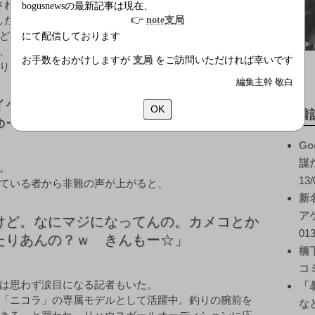
された。同CMは宮沢りえ（35）、蒼井優（23）らを輩
bogusnewsの最新記事は現在、
した美少女タレントの登竜門。ユニークな趣味を活かし
👉
note支局
どうか、要注目だ。
にて配信しております
、長崎県出身の川口春奈（14）。「純粋さ、素朴さ、
お手数をおかけしますが
支局
をご訪問いただければ幸いです
り」と紹介され記者たちの前に登場した川口は、
編集主幹 敬白
イケメンで高収入。オタクとか童貞は生理
OK
新着
ゆーか童貞ってマジきもいんですけどプ」
Go
謀
。
13/
ている者から非難の声が上がると、
新
ア
けど。なにマジになってんの。カメコとか
013
たりあんの？ｗ きんもー☆」
橋
コ
は思わず涙目になる記者もいた。
「
「ニコラ」の専属モデルとして活躍中。釣りの腕前を
な