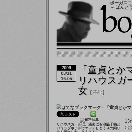
ボーガスニ
～ ほんと
「童貞とか
2009
03/31
リハウスガ
16:05
女
芸能
1
リハウスガールは、過去にも池脇千鶴と
出
いうラブホテルでエッチしまくりの釣り