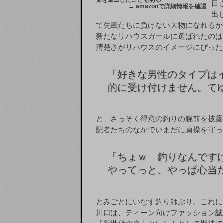
女を輩出したこともある
目
→
amazonで詳細情報を確認
出
て先輩たちに負けない大物になれるか
新たなリハウスガールに選ばれたのは
清楚さがリハウスのイメージにぴった
「
好きな男性のタイプは
的に受け付けません。て
と、さっそく得意の釣りの腕前を披露
記者たちのなかでいまだに貞操を守っ
「
ちょｗ 釣りなんです
やってっと、やっぱ心当
とみごとにいなす釣り師ぶり。これに
川口は、ティーン向けファッション誌