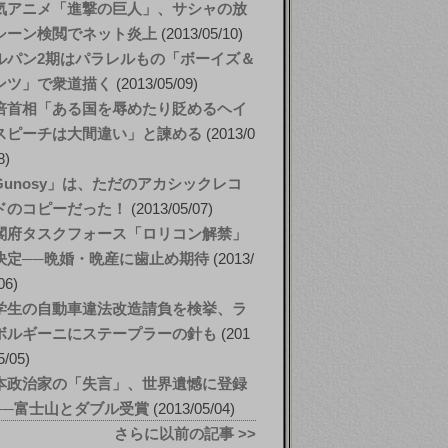
気アニメ「進撃の巨人」、サシャの放
シーン検閲でネット炎上
2013/05/10
ルパン2期はパラレルもの「ボーイズ＆
ンツ」で衆道描く
2013/05/09
倍首相「ある国を辱めたり貶めるヘイ
スピーチは大間違い」と諫める
2013/0
8
Gunosy」は、ただのアカシックレコ
ドのコピーだった！
2013/05/07
閣府タスクフォース「ロリコン解禁」
決定──晩婚・晩産に歯止め期待
2013/
06
学生の自動車違法改造請負を検挙、ラ
ボルギーニにステープラーの針も
201
5/05
本政治家の「失言」、世界遺憾に登録
──富士山とダブル受賞
2013/05/04
さらに以前の記事 >>