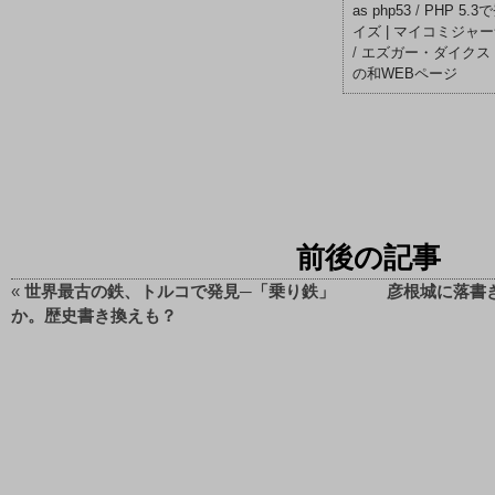
as php53
/
PHP 5.
イズ | マイコミジャ
/
エズガー・ダイクス
の和WEBページ
前後の記事
«
世界最古の鉄、トルコで発見─「乗り鉄」
彦根城に落書き
か。歴史書き換えも？