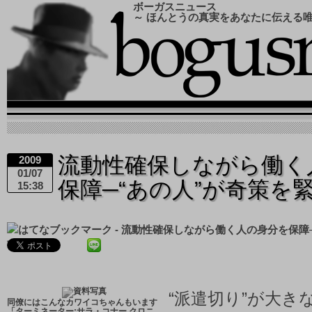
ボーガスニュース
～ ほんとうの真実をあなたに伝える
流動性確保しながら働く
2009
01/07
保障─“あの人”が奇策を
15:38
“派遣切り”が大き
同僚にはこんなカワイコちゃんもいます
「ターミネーター:サラ・コナー クロニ