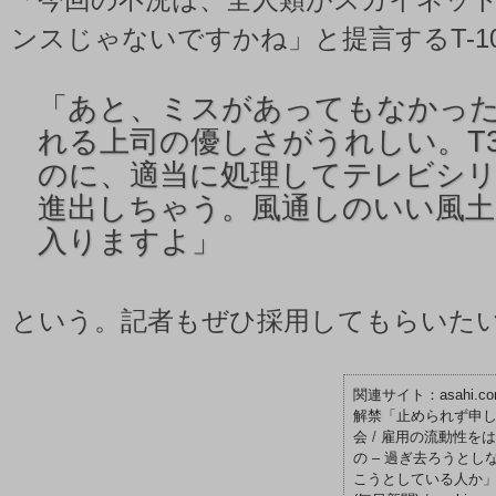
「今回の不況は、全人類がスカイネッ
ンスじゃないですかね」と提言するT-10
「
あと、ミスがあってもなかっ
れる上司の優しさがうれしい。T
のに、適当に処理してテレビシ
進出しちゃう。風通しのいい風
入りますよ」
という。記者もぜひ採用してもらいた
asah
解禁「止められず申し
会
/
雇用の流動性をは
の – 過ぎ去ろうとし
こうとしている人か」