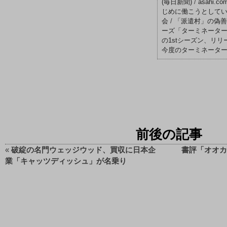
(毎日新聞)
/
asahi
じめに働こうとしてい
会
/
「派遣村」の偽善 –
ーズ「ターミネーター
の1stシーズン、リ
今度のターミネーター
前後の記事
«
破綻の名門ウェッジウッド、買収に日本企
書評「オオカ
業「キャッツディッシュ」が名乗り