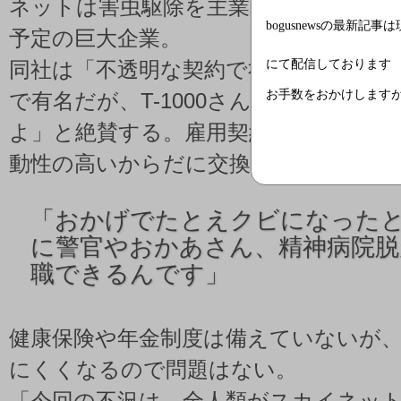
ネットは害虫駆除を主業務として業績
bogusnewsの最新記事
予定の巨大企業。
にて配信しております
同社は「不透明な契約で社員を死ぬほ
お手数をおかけします
で有名だが、T-1000さんは「スカイ
よ」と絶賛する。雇用契約を結ぶと液
動性の高いからだに交換してもらえる
「
おかげでたとえクビになった
に警官やおかあさん、精神病院脱
職できるんです」
健康保険や年金制度は備えていないが
にくくなるので問題はない。