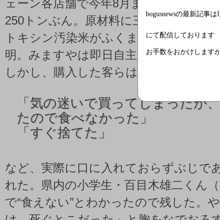
ェーン各店舗で今年8月までに製造・販
bogusnewsの最新記事
250トンぶん。原材料に三笠フーズの
にて配信しております
トキシン汚染米がふくまれていたこと
お手数をおかけします
明。みますやは即日自主回収にふみき
しかし、購入した客らはいずれも
「
気の迷いで買ってしまったが
たので食べなかった」
「
すぐ捨てた」
など、実際に口に入れておらずぶじで
れた。県内の小学生・百目木雄二くん（
で“食えない”とわかったので残した。
け。死ぐとこだった」と胸をなでおろ