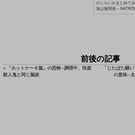
のくらいかまとめて
加は無関係 – NATR
前後の記事
«
「ホットケーキ脳」の恐怖─調理中、快楽
「じたばた騒い
殺人鬼と同じ脳波
の意味─