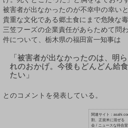
被害者が出なかったのが不幸中の幸い
貴重な文化である郷土食にまで危険な
三笠フーズの企業責任があらためて問
件について、栃木県の福田富一知事は
「
被害者が出なかったのは、明
れのおかげ。今後もどんどん給
たい」
とのコメントを発表している。
asah
割、正規米に混ぜる 
会
/
ニュースな待合室