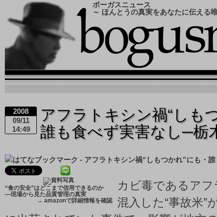
ボーガスニュース
～ ほんとうの真実をあなたに伝える
アフラトキシン禍“しも
2008
09/11
誰も食べず実害なし─栃
14:49
カビ毒であるアフ
“食の安全”はどこまで信用できるのか
―現場から見た品質管理の真実
混入した“事故米”
→
amazonで詳細情報を確認