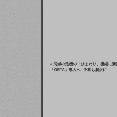
«
消滅の危機の「ひまわり」後継に新
「GETA」導入へ─予算も潤沢に