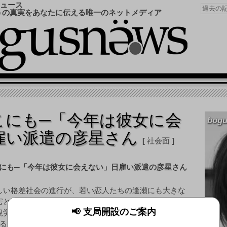
ュース
うの真実をあなたに伝える唯一のネットメディア
こにも─「今年は彼女に会
bogu
雇い派遣の彦星さん
社会面
しい格差社会の進行が、若い恋人たちの逢瀬にも大きな
害となっていることが7日までにわかった。立場の弱い非
📢 支局開設のご案内
規労働者が休みを取れず、長年習慣にしていたデートの
るというのだ。労働環境の見直しを求めて世論が沸くこ