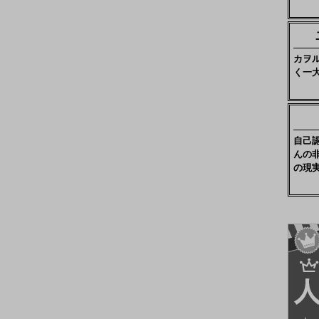
カヲ
く一
自己
んの
の現