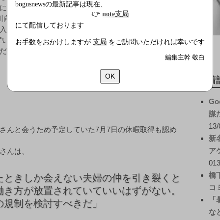
bogusnewsの最新記事は現在、
に本格的に乗り出す方針だ。
👉
note支局
川向こうの故郷に妻の織姫さんを残し、この地に出稼ぎ
にて配信しております
入」といううたい文句につられて、派遣会社に登録した
雇い派遣”（登録型派遣労働者）として地元のトヨタ系列
お手数をおかけしますが
支局
をご訪問いただければ幸いです
だから労働条件もしっかり守ります」との事前の説明と
編集主幹 敬白
OK
新着
Go
謀
13/
さんと会うため予定していた7月7日の休暇取得も認め
新
ア
さんは、
013
橋
たときしか会えない夫婦の仲を引き裂くと
コ
働き方が放置されていていいはずがない。
「
の規制を検討すべきだ」
な