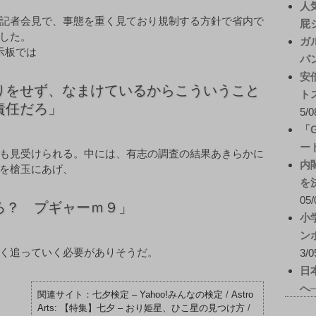
人
記者会見で、事態を重く見ており規制する方針で省内で
屁
した。
ガ
示板では
パ
安
りをせず、なまけているからこういうこと
ト
責任だろ」
5/0
「
ー
も見受けられる。中には、有志の調査の結果あきらかに
内
を槍玉にあげ、
を
05/
ろ？ プギャーｍ９」
小
ン
く追っていく必要がありそうだ。
3/0
日
へ
七夕検定 – Yahoo!みんなの検定
/
Astro
Arts: 【特集】七夕 – おり姫星、ひこ星の見つけ方
/