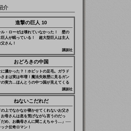
紹介
進撃の巨人 10
ール・ローゼは壊れていなかった！ 壁の
は巨人が眠っている！ 超大型巨人は主人
お父さん！
講談社
おどろきの中国
なに濃かった？！ホビットの足毛。ガラド
ルさまは実は年増！魔法失敗歴に見るガン
フの実力…ほんとうの中つ国が見えてくる
講談社
ねないこだれだ
ドの上でなかなか寝かせてくれないお父さ
、お母さんは息を荒げながら言うのだっ
「だめ、お義母さんに聞こえちゃう…」──
チック伝奇ロマン！