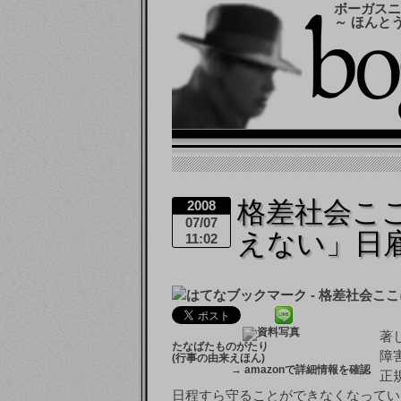
ボーガスニ
～ ほんと
格差社会こ
2008
07/07
えない」日
11:02
著
たなばたものがたり
障
(行事の由来えほん)
→
amazonで詳細情報を確認
正
日程すら守ることができなくなってい