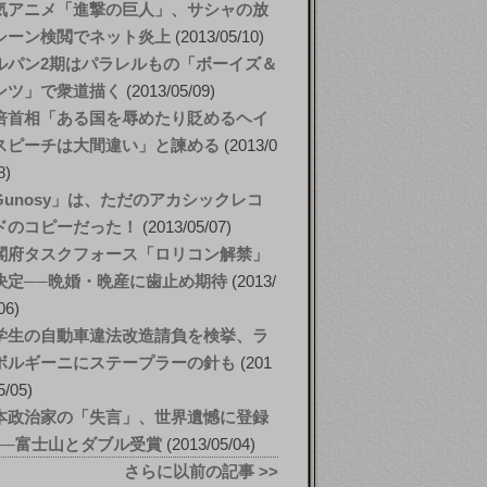
気アニメ「進撃の巨人」、サシャの放
シーン検閲でネット炎上
2013/05/10
ルパン2期はパラレルもの「ボーイズ＆
ンツ」で衆道描く
2013/05/09
倍首相「ある国を辱めたり貶めるヘイ
スピーチは大間違い」と諫める
2013/0
8
Gunosy」は、ただのアカシックレコ
ドのコピーだった！
2013/05/07
閣府タスクフォース「ロリコン解禁」
決定──晩婚・晩産に歯止め期待
2013/
06
学生の自動車違法改造請負を検挙、ラ
ボルギーニにステープラーの針も
201
5/05
本政治家の「失言」、世界遺憾に登録
──富士山とダブル受賞
2013/05/04
さらに以前の記事 >>