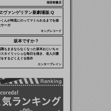
福音館書店
ヱヴァンゲリヲン新劇場版:Q
ルくんが時流にのってマミられるまでを描
大サーガ
キングレコード
坂本ですか？
認識もままならなくなった坂本おじいちゃ
非スタイリッシュな毎日を描き、老人介護
実をするどくえぐる怪作
エンターブレイン