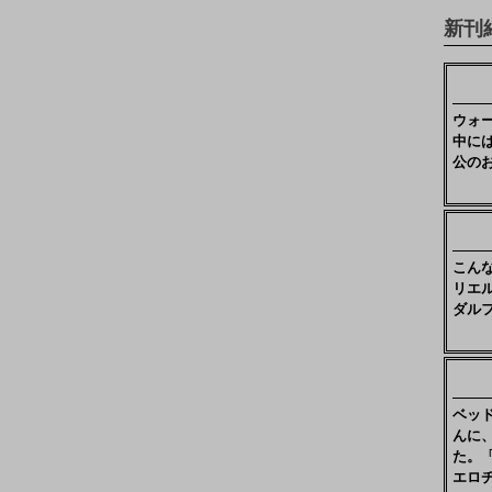
新刊
ウォ
中に
公の
こん
リエ
ダル
ベッ
んに
た。
エロ