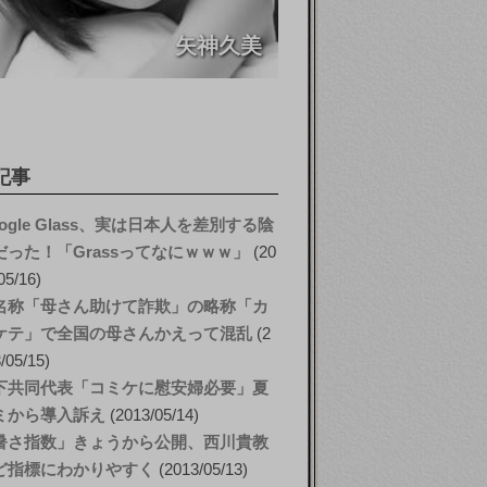
矢神久美
記事
ogle Glass、実は日本人を差別する陰
だった！「Grassってなにｗｗｗ」
20
05/16
名称「母さん助けて詐欺」の略称「カ
ケテ」で全国の母さんかえって混乱
2
/05/15
下共同代表「コミケに慰安婦必要」夏
ミから導入訴え
2013/05/14
暑さ指数」きょうから公開、西川貴教
ど指標にわかりやすく
2013/05/13