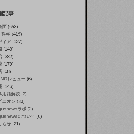
別記事
会面
(653)
T・科学
(419)
ディア
(127)
際
(148)
治
(282)
済
(179)
活
(98)
ONOレビュー
(6)
能
(146)
事用語解説
(2)
ピニオン
(30)
gusnewsラボ
(2)
gusnewsについて
(6)
しらせ
(21)