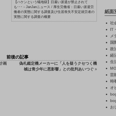
【ハケンという蟻地獄】日雇い派遣が禁止されて
も･･･－JanJanニュース
/
厚生労働省：日雇い派遣労
紙面
働者の実態に関する調査及び住居喪失不安定就労者の
実態に関する調査の概要
社
I
メ
国
政
経
前後の記事
生
計画
偽札鑑定機メーカーに「人を疑うクセつく機
M
械は青少年に悪影響」との批判あいつぐ
»
芸
時
オ
bo
bo
お