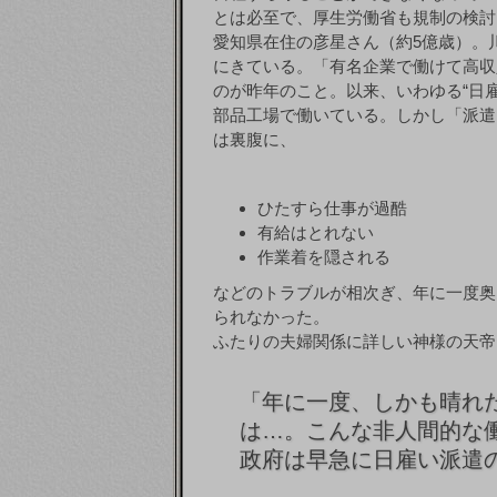
とは必至で、厚生労働省も規制の検討
愛知県在住の彦星さん（約5億歳）。
にきている。「有名企業で働けて高収
のが昨年のこと。以来、いわゆる“日
部品工場で働いている。しかし「派遣
は裏腹に、
ひたすら仕事が過酷
有給はとれない
作業着を隠される
などのトラブルが相次ぎ、年に一度奥
られなかった。
ふたりの夫婦関係に詳しい神様の天帝
「
年に一度、しかも晴れ
は…。こんな非人間的な
政府は早急に日雇い派遣