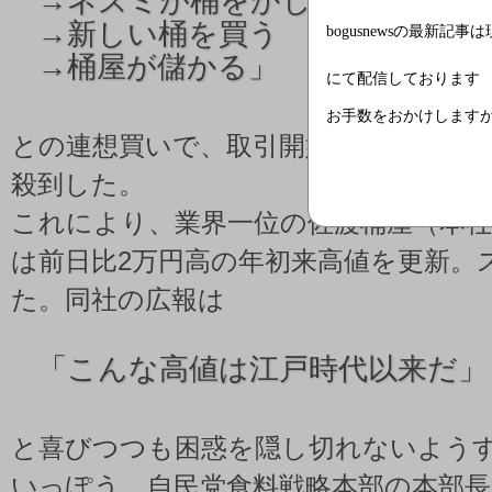
→ネズミが桶をかじってダメに
→新しい桶を買う
bogusnewsの最新記事
→桶屋が儲かる」
にて配信しております
お手数をおかけします
との連想買いで、取引開始直後から主
殺到した。
これにより、業界一位の佐渡桶屋（本社
は前日比2万円高の年初来高値を更新。
た。同社の広報は
「
こんな高値は江戸時代以来だ」
と喜びつつも困惑を隠し切れないよう
いっぽう、自民党食料戦略本部の本部長