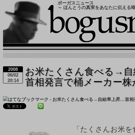
ボーガスニュース
～ ほんとうの真実をあなたに伝える
お米たくさん食べる→自
2008
06/02
首相発言で桶メーカー株
20:14
「たくさんお米を