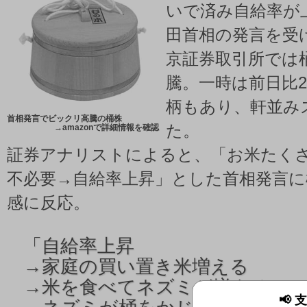
いで済み自給率が
田首相の発言を受
京証券取引所では
騰。一時は前日比
柄もあり、軒並み
首相発言でビックリ高騰の桶株
た。
→
amazonで詳細情報を確認
証券アナリストによると、「お米たく
不必要→自給率上昇」とした首相発言に
感に反応。
「
自給率上昇
→家庭の買い置き米増える
→米を食べてネズミが増える
📢