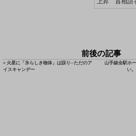
上昇 首相語る
前後の記事
«
火星に「氷らしき物体」は誤り─ただのア
山手線全駅ホー
イスキャンデー
い。