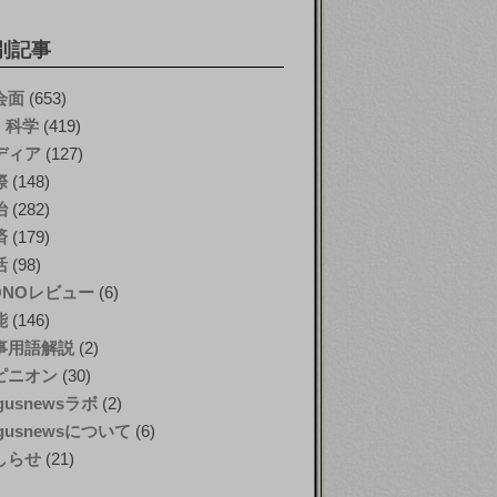
別記事
会面
(653)
T・科学
(419)
ディア
(127)
際
(148)
治
(282)
済
(179)
活
(98)
ONOレビュー
(6)
能
(146)
事用語解説
(2)
ピニオン
(30)
gusnewsラボ
(2)
gusnewsについて
(6)
しらせ
(21)