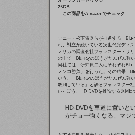
オープンカートリッジ
25GB
→
この商品をAmazonでチェック
ソニー・松下電器らが推進する「Blu-r
れ、対立が続いている次世代光ディス
メリカの調査会社フォレスター・リサ
の中で「Blu-rayのほうがだんぜん
同社では、研究員二人にそれぞれBlu-ra
メンコ勝負」を行った。その結果、Blu
いう。「Blu-rayのほうがだんぜん強
殺到している」と語るフォレスター社
いっぽう、HD DVDを推進する米Micros
HD-DVDを車道に置いと
がチョー強くなる。マジ
とする声明を発表した。Intelのマサ