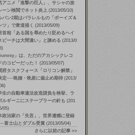
気アニメ「進撃の巨人」、サシャの放
シーン検閲でネット炎上
2013/05/10
ルパン2期はパラレルもの「ボーイズ＆
ンツ」で衆道描く
2013/05/09
倍首相「ある国を辱めたり貶めるヘイ
スピーチは大間違い」と諫める
2013/0
8
Gunosy」は、ただのアカシックレコ
ドのコピーだった！
2013/05/07
閣府タスクフォース「ロリコン解禁」
決定──晩婚・晩産に歯止め期待
2013/
06
学生の自動車違法改造請負を検挙、ラ
ボルギーニにステープラーの針も
201
5/05
本政治家の「失言」、世界遺憾に登録
──富士山とダブル受賞
2013/05/04
さらに以前の記事 >>