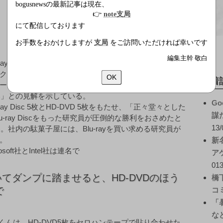
bogusnewsの最新記事は現在、
👉
note支局
にて配信しております
お手数をおかけしますが
支局
をご訪問いただければ幸いです
編集主幹 敬白
ay Disc」と東芝主導の「HD-DVD」の二陣営に分か
ク規格争い。統一への道筋がまったく見えないなか、ア
OK
新着
ーチが19日に調査報告書を発表した。同社はレポート
強い」との見解を示している。
Go
y Disc 5枚とHD-DVD 5枚をもたせ、「正々堂々とした
謀
-ray Discをもった研究員が圧倒的な勝利をおさめたと
13/
い。社内の駄菓子屋には、Blu-rayを買い求める研究員が
。
新
oft社とIntel社は連名で
ア
013
いてダンプに踏ませると、HD-DVDのほう
橋
で
コ
「
な
シくんは、HD-DVD5枚をセロハンテープで貼り合わせた