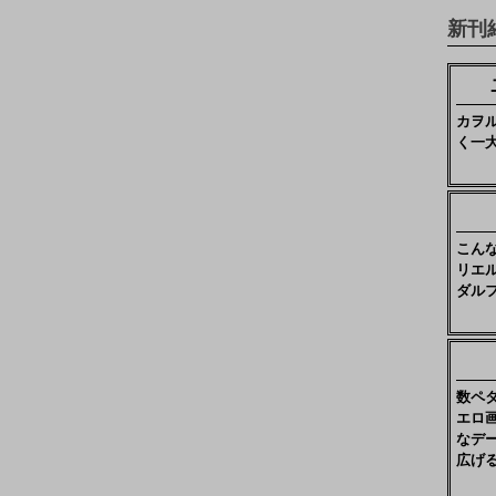
新刊
カヲ
く一
こん
リエ
ダル
数ペ
エロ
なデ
広げ