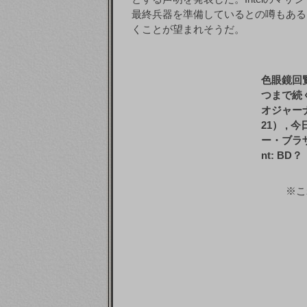
最終兵器を準備しているとの噂もある
くことが望まれそうだ。
色眼鏡回
つまで続く
オジャーナ
21） , 
ー・ブラザー
nt: BD？
※こ