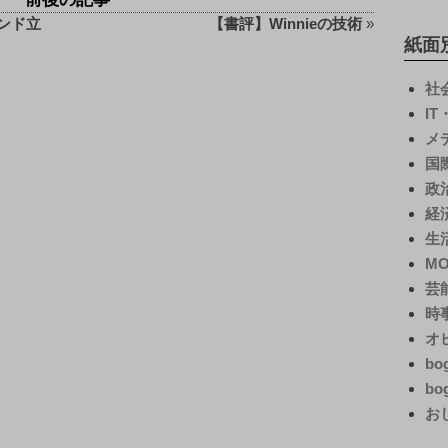
ンド立
【書評】Winnieの技術
»
紙面
社
I
メ
国
政
経
生
M
芸
時
オ
bo
bo
お