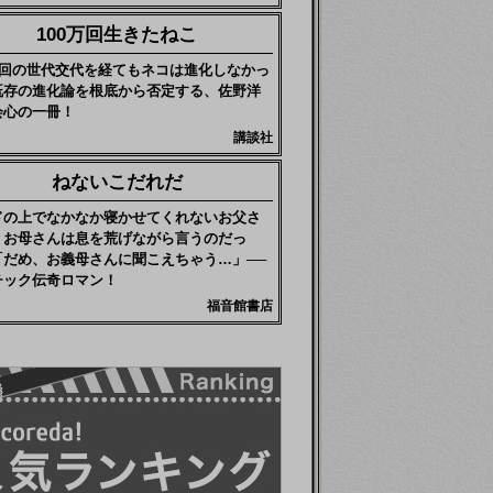
100万回生きたねこ
0万回の世代交代を経てもネコは進化しなかっ
既存の進化論を根底から否定する、佐野洋
会心の一冊！
講談社
ねないこだれだ
ドの上でなかなか寝かせてくれないお父さ
、お母さんは息を荒げながら言うのだっ
「だめ、お義母さんに聞こえちゃう…」──
チック伝奇ロマン！
福音館書店