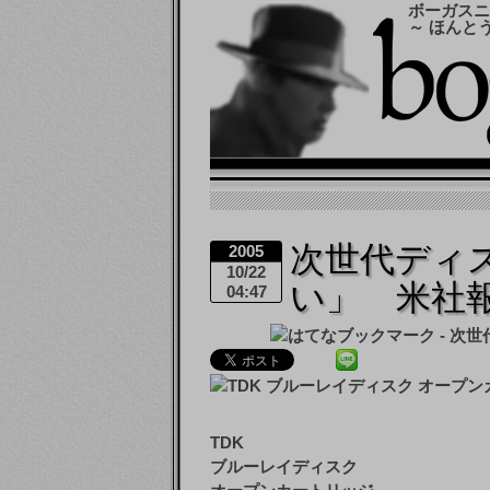
ボーガスニ
～ ほんと
次世代ディス
2005
10/22
い」 米社
04:47
TDK
ブルーレイディスク