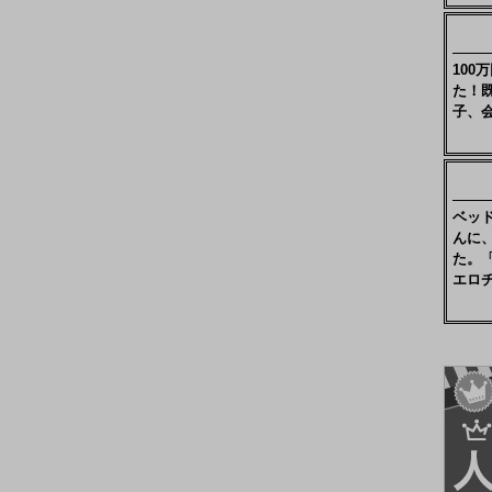
10
た！
子、
ベッ
んに
た。
エロ