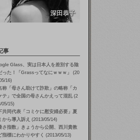
深田恭子
記事
ogle Glass、実は日本人を差別する陰
だった！「Grassってなにｗｗｗ」
20
05/16
名称「母さん助けて詐欺」の略称「カ
ケテ」で全国の母さんかえって混乱
2
/05/15
下共同代表「コミケに慰安婦必要」夏
ミから導入訴え
2013/05/14
暑さ指数」きょうから公開、西川貴教
ど指標にわかりやすく
2013/05/13