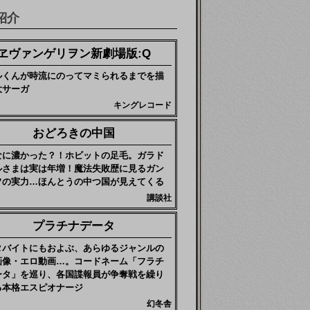
紹介
ヱヴァンゲリヲン新劇場版:Q
ルくんが時流にのってマミられるまでを描
大サーガ
キングレコード
おどろきの中国
なに濃かった？！ホビットの足毛。ガラド
ルさまは実は年増！魔法失敗歴に見るガン
フの実力…ほんとうの中つ国が見えてくる
講談社
プラチナデータ
タバイトにもおよぶ、あらゆるジャンルの
画像・エロ動画…。コードネーム「フラチ
ータ」を巡り、各国諜報員が争奪戦を繰り
る本格エスピオナージ
幻冬舎