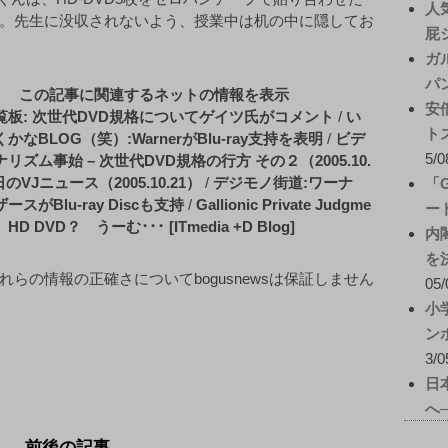
人
。先生に没収されないよう、授業中は机の中に隠してお
屁
ガ
パ
この記事に関連するネットの情報を表示
安
覧板: 次世代DVD規格についてゲイツ氏がコメント
/
い
ト
かなBLOG（笑）:WarnerがBlu-ray支持を表明
/
ビデ
5/0
リズム事始 – 次世代DVD規格の行方 その２（2005.10.
今日のVJニュース（2005.10.21）
/
デジモノ街道:ワーナ
「
スがBlu-ray Discも支持
/
Gallionic Private Judgme
ー
 HD DVD？ うーむ･･･ [ITmedia +D Blog]
内
を
れらの情報の正確さについてbogusnewsは保証しません
05/
小
ン
3/0
日
へ
前後の記事