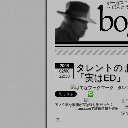
ボーガスニ
～ ほんと
タレントの
2008
02/06
「実はED」
22:30
北
アノ立派な股間が実は張り形だった？
（
→
amazonで詳細情報を確認
湖
で、