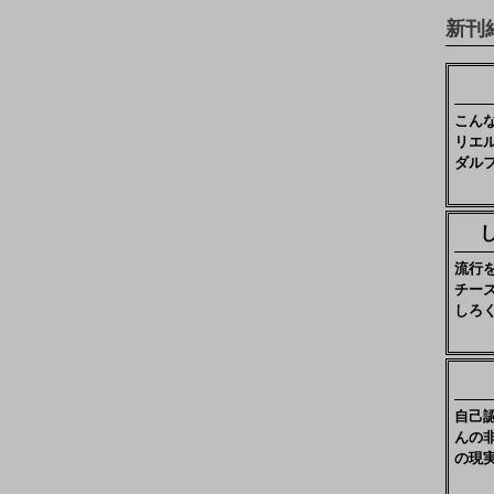
新刊
こん
リエ
ダル
流行
チー
しろ
自己
んの
の現