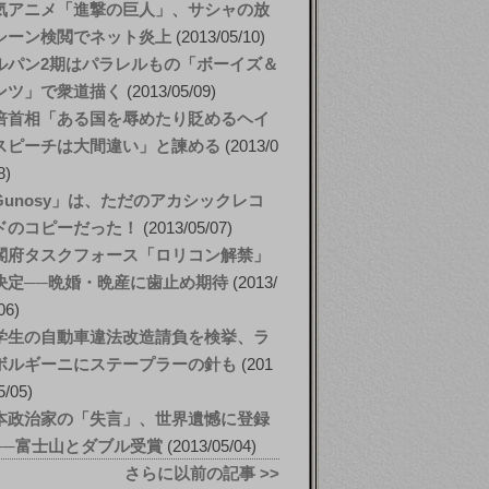
気アニメ「進撃の巨人」、サシャの放
シーン検閲でネット炎上
2013/05/10
ルパン2期はパラレルもの「ボーイズ＆
ンツ」で衆道描く
2013/05/09
倍首相「ある国を辱めたり貶めるヘイ
スピーチは大間違い」と諫める
2013/0
8
Gunosy」は、ただのアカシックレコ
ドのコピーだった！
2013/05/07
閣府タスクフォース「ロリコン解禁」
決定──晩婚・晩産に歯止め期待
2013/
06
学生の自動車違法改造請負を検挙、ラ
ボルギーニにステープラーの針も
201
5/05
本政治家の「失言」、世界遺憾に登録
──富士山とダブル受賞
2013/05/04
さらに以前の記事 >>