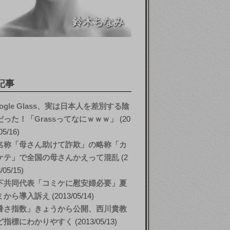
鈴木ちなみ
記事
ogle Glass、実は日本人を差別する陰
だった！「Grassってなにｗｗｗ」
20
05/16
名称「母さん助けて詐欺」の略称「カ
ケテ」で全国の母さんかえって混乱
2
/05/15
下共同代表「コミケに慰安婦必要」夏
ミから導入訴え
2013/05/14
暑さ指数」きょうから公開、西川貴教
ど指標にわかりやすく
2013/05/13