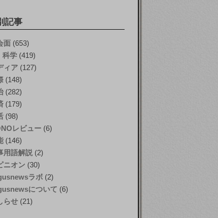
別記事
会面
(653)
T・科学
(419)
ディア
(127)
際
(148)
治
(282)
済
(179)
活
(98)
ONOレビュー
(6)
能
(146)
事用語解説
(2)
ピニオン
(30)
gusnewsラボ
(2)
gusnewsについて
(6)
しらせ
(21)