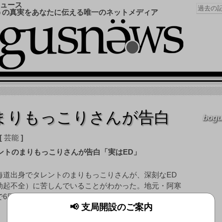
ュース
うの真実をあなたに伝える唯一のネットメディア
まりもっこりさんが告白
bogu
芸能
海道出身でタレントのまりもっこりさんが、深刻なED
勃起不全）に苦しんでいることがわかった。地元・阿寒
で6日おこなわれた凱旋イベントで本人が告白したもの
📢 支局開設のご案内