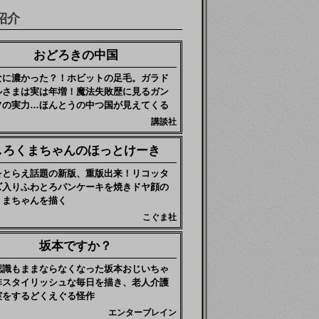
紹介
おどろきの中国
なに濃かった？！ホビットの足毛。ガラド
ルさまは実は年増！魔法失敗歴に見るガン
フの実力…ほんとうの中つ国が見えてくる
講談社
しろくまちゃんのほっとけーき
をとらえ話題の新版、重版出来！リコッタ
ズ入りふわとろパンケーキを焼きドヤ顔の
くまちゃんを描く
こぐま社
坂本ですか？
認識もままならなくなった坂本おじいちゃ
非スタイリッシュな毎日を描き、老人介護
実をするどくえぐる怪作
エンターブレイン