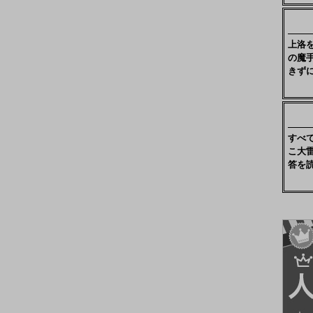
上洛
の魔
きず
すべ
こ大
答を