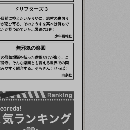
ドリフターズ 3
を目前に控えたいかりやに、志村の裏切り
手が忍び寄る。そのようすを高木は何もで
にただ見つめていた…緊迫の3巻！
少年画報社
無邪気の楽園
ての邪気煩悩を払った僧侶だけが集う、こ
雷音寺。そんな楽園とも言える世界での問
読みやすく紹介する。そもさん！せっぱ！
白泉社