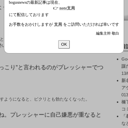
bogusnewsの最新記事は現在、
ようで、いままで本当のことを言えなかっ
👉
note支局
にて配信しております
お手数をおかけしますが
支局
をご訪問いただければ幸いです
編集主幹 敬白
と屹立した股間をトレードマークに人気を集め、最近で
OK
勢いだった。しかし人気が出るにつれ、ウリのイチモツ
新着
Go
謀
っこり”と言われるのがプレッシャーでつ
13/
新
ア
013
すようになると、ピクリとも勃たなくなった。
橋
コ
すね。プレッシャーに自己嫌悪が重なると
「
な