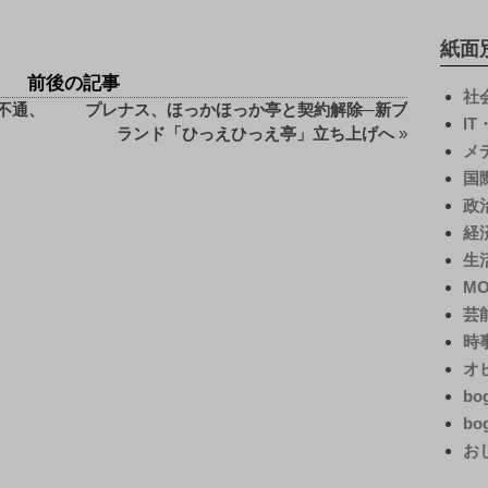
紙面
前後の記事
社
不通、
プレナス、ほっかほっか亭と契約解除─新ブ
I
ランド「ひっえひっえ亭」立ち上げへ
»
メ
国
政
経
生
M
芸
時
オ
bo
bo
お