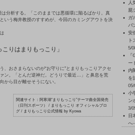
人
屁
授は分析する。「このままでは悪循環に陥るばかり。真
ガ
という梅井教授のすすめが、今回のカミングアウトを決
パ
は
安
ト
5/0
っこりはまりもっこり」
「
ー
う、おさまらないのが“お守りに”とまりもっこりアクセ
内
ァン。「とんだ逆神だ。どうりで最近…」と鼻息を荒
を
向から目が離せそうにない。
05/
小
阿寒湖“まりもっこり”テーマ曲全国発売
ン
（日刊スポーツ）
/
まりもっこり オフィシャルブロ
3/0
グ
/
まりもっこり公式情報 by Kyowa
日
へ