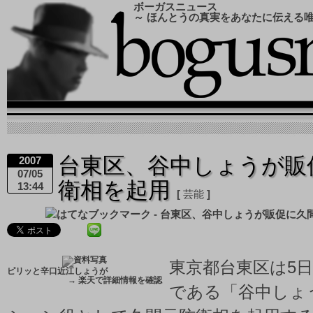
ボーガスニュース
～ ほんとうの真実をあなたに伝える
台東区、谷中しょうが販
2007
07/05
衛相を起用
13:44
芸能
東京都台東区は5
ピリッと辛口近江しょうが
→
楽天で詳細情報を確認
である「谷中しょ