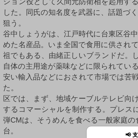
ション役として久間元防衛相を起用す
した。同氏の知名度を武器に、話題づ
狙う。
谷中しょうがは、江戸時代に台東区谷
めた名産品。いま全国で食用に供され
祖でもある、由緒正しいブランドだ。
自体の主用途が薬味などに限られてい
安い輸入品などにおされて市場では苦
た。
区では、まず、地域ケーブルテレビ向
するコマーシャルを制作する。プレス
弾CMは、そうめんを食べる一般家庭の
台。
📢