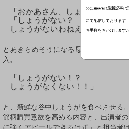
bogusnewsの最新記事
「
おかあさん、しょうがが切れ
「
しょうがない？
にて配信しております
しょうがないわねえ…」
お手数をおかけします
とあきらめそうになる母子のもとへ、
入。
「
しょうがない！？
しょうがなくない！！」
と、新鮮な谷中しょうがを食べさせる
節柄購買意欲を高める内容と、出演者の
に強くアピールできるはず」と担当者