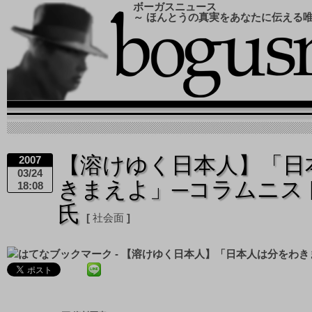
ボーガスニュース
～ ほんとうの真実をあなたに伝える
【溶けゆく日本人】「日
2007
03/24
きまえよ」─コラムニス
18:08
氏
社会面