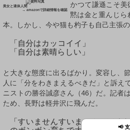
かつて謙遜こそ美
美女と液体人間
→
amazonで詳細情報を確認
黙は金と重んじら
本。しかし、今や猫も杓子も自己主張
「自分はカッコイイ」
「自分は素晴らしい」
と大きな態度に出るばかり。変容し、
人に「分をわきまえるべきだ」と訴え
ニストの勝谷誠彦さん（46）だ。記者
ため、長野は軽井沢に飛んだ。
「
すいませんすいません、ぼく
📢