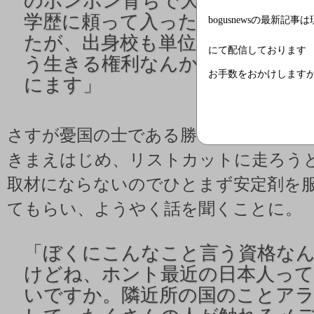
のボンボン育ちで大したもんじ
学歴に頼って入った大会社の名前
bogusnewsの最新記事
たが、出身校も単位偽装しまくっ
にて配信しております
う生きる権利なんかないんです
お手数をおかけします
にます」
さすが憂国の士である勝谷さん。会う
きまえはじめ、リストカットに走ろう
取材にならないのでひとまず安定剤を
てもらい、ようやく話を聞くことに。
「
ぼくにこんなこと言う資格な
けどね、ホント最近の日本人っ
いですか。隣近所の国のことア