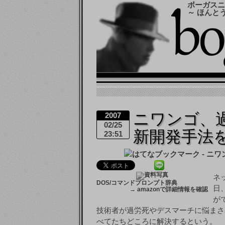
ボーガスニ
～ ほんと
ニワンゴ、
2007
02/25
新開発手法
23:51
ネ
DOS/コマンドプロンプト辞典
日
→
amazonで詳細情報を確認
が
技術者が過労死やデスマーチに悩まさ
べてたちどころに解決するという。