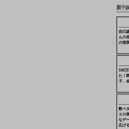
新刊
自己
んの
の現
10
た！
子、
数ペ
エロ
なデ
広げ