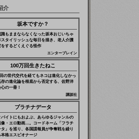
紹介
坂本ですか？
認識もままならなくなった坂本おじいちゃ
非スタイリッシュな毎日を描き、老人介護
実をするどくえぐる怪作
エンターブレイン
100万回生きたねこ
0万回の世代交代を経てもネコは進化しなかっ
既存の進化論を根底から否定する、佐野洋
会心の一冊！
講談社
プラチナデータ
タバイトにもおよぶ、あらゆるジャンルの
画像・エロ動画…。コードネーム「フラチ
ータ」を巡り、各国諜報員が争奪戦を繰り
る本格エスピオナージ