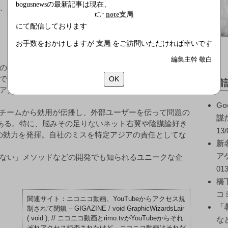
bogusnewsの最新記事は現在、
、
👉
note支局
にて配信しております
お手数をおかけしますが
支局
をご訪問いただければ幸いです
編集主幹 敬白
の妨害手段としか捉えられてこなかったDoS（サービス
で開発者の利益になるように転用した。これにより、開
OK
新着
アクセス拒否を受けた際、説得力のある言い訳が可能に
Go
発チームから効用が伝播し、外部ユーザーを伝って問題の
謀
分にある。特に、脳みその足りないネット右翼や陰謀論好き
13/
%の効力を発揮。自社のミスを特定アジアの責任としてな
新
ア
ない」メソッドなどの開発でも知られるユニークな企
013
橋
コ
ニコニコ動画、YouTubeからアクセス規
「
制されて閉鎖 – GIGAZINE
/
void GraphicWizardsLair
( void ); // ニコニコ動画とrimo.tvがYouTubeからそれ
な
ぞれアクセス拒否されたけど、ニコニコ動画はそれだ