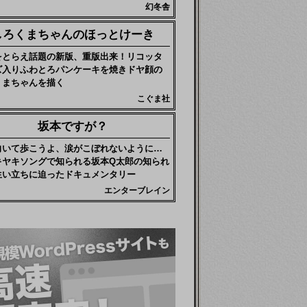
幻冬舎
しろくまちゃんのほっとけーき
をとらえ話題の新版、重版出来！リコッタ
ズ入りふわとろパンケーキを焼きドヤ顔の
くまちゃんを描く
こぐま社
坂本ですが？
向いて歩こうよ、涙がこぼれないように…
キヤキソングで知られる坂本Q太郎の知られ
生い立ちに迫ったドキュメンタリー
エンターブレイン