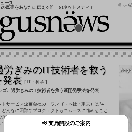
ュース
うの真実をあなたに伝える唯一のネットメディア
過労ぎみのIT技術者を救う
bogu
を発表
IT・科学
ットサービス企画会社のニワンゴ（本社：東京）は24
、どんなに困難なプロジェクトもスムースに進めること
できる新たな開発手法の体系化に成功した。IT業界では
📢 支局開設のご案内
れがちだが、同社の新手法を用いればこうした困難もす