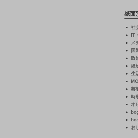
紙面
社
I
メ
国
政
経
生
M
芸
時
オ
bo
bo
お