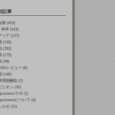
別記事
会面
(653)
T・科学
(419)
ディア
(127)
際
(148)
治
(282)
済
(179)
活
(98)
ONOレビュー
(6)
能
(146)
事用語解説
(2)
ピニオン
(30)
gusnewsラボ
(2)
gusnewsについて
(6)
しらせ
(21)