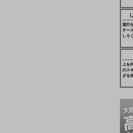
流行
チー
しろ
上を
のス
ざる