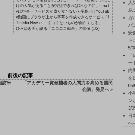
人
けの人気があることが実証できればOkなのに、rimo.t
屁
vは拒否＝サービスが成り立たない
/
字幕.in | YouTub
e動画にブラウザ上から字幕を作成できるサービス
/
I
ガ
Tmedia News：「面白くないものが面白くなる」
パ
ひろゆき氏が語る「ニコニコ動画」の価値 (1/2)
安
ト
5/0
「
ー
内
前後の記事
を
相訪米
「アカデミー賞候補者の人間力を高める国民
05/
会議」発足へ
»
小
ン
3/0
日
へ