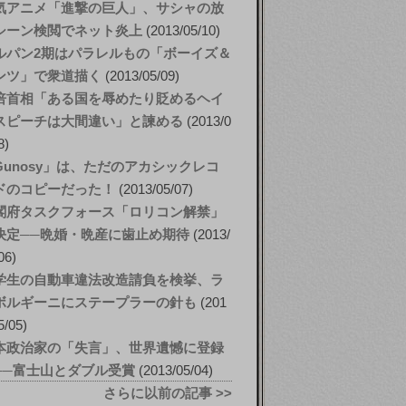
気アニメ「進撃の巨人」、サシャの放
シーン検閲でネット炎上
2013/05/10
ルパン2期はパラレルもの「ボーイズ＆
ンツ」で衆道描く
2013/05/09
倍首相「ある国を辱めたり貶めるヘイ
スピーチは大間違い」と諫める
2013/0
8
Gunosy」は、ただのアカシックレコ
ドのコピーだった！
2013/05/07
閣府タスクフォース「ロリコン解禁」
決定──晩婚・晩産に歯止め期待
2013/
06
学生の自動車違法改造請負を検挙、ラ
ボルギーニにステープラーの針も
201
5/05
本政治家の「失言」、世界遺憾に登録
──富士山とダブル受賞
2013/05/04
さらに以前の記事 >>