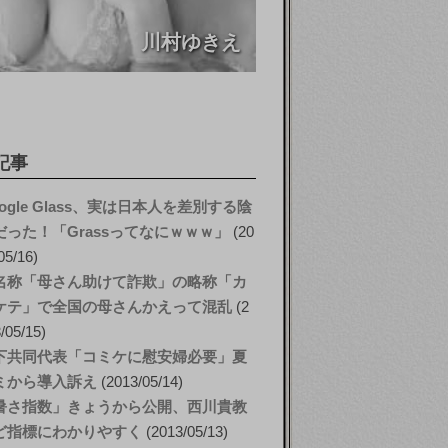
川村ゆきえ
記事
ogle Glass、実は日本人を差別する陰
だった！「Grassってなにｗｗｗ」
20
05/16
名称「母さん助けて詐欺」の略称「カ
ケテ」で全国の母さんかえって混乱
2
/05/15
下共同代表「コミケに慰安婦必要」夏
ミから導入訴え
2013/05/14
暑さ指数」きょうから公開、西川貴教
ど指標にわかりやすく
2013/05/13