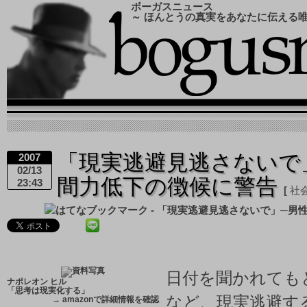
ボーガスニュース
～ ほんとうの真実をあなたに伝える
「現実逃避見逃さないで
2007
02/13
間力低下の徴候に警告
23:43
社
日付を聞かれても
ナポレオン ヒル
「思考は現実化する」
など、現実逃避す
→
amazonで詳細情報を確認