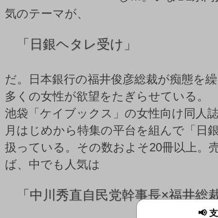
気のテーマが、
「
日銀ヘタレ受け」
だ。日本銀行の福井俊彦総裁が痴態を繰
多くの女性が欲望をたぎらせている。
池袋「ケイブックス」の女性向け同人
月はじめから特集の平台を組んで「日
扱っている。その数およそ20冊以上。
ば、中でも人気は
「
中川秀直自民党幹事長×福井総
📢