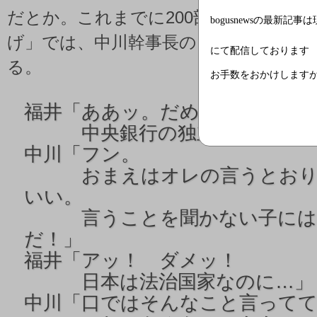
だとか。これまでに200部を売り切った
bogusnewsの最新記事
げ」では、中川幹事長の「オレさま攻
にて配信しております
る。
お手数をおかけします
福井「ああッ。だめだよう…。
中央銀行の独立性が侵され
中川「フン。
おまえはオレの言うとおり
いい。
言うことを聞かない子には
だ！」
福井「アッ！ ダメッ！
日本は法治国家なのに…」
中川「口ではそんなこと言って