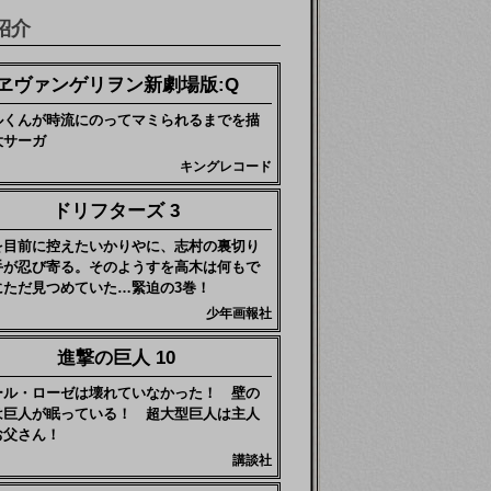
紹介
ヱヴァンゲリヲン新劇場版:Q
ルくんが時流にのってマミられるまでを描
大サーガ
キングレコード
ドリフターズ 3
を目前に控えたいかりやに、志村の裏切り
手が忍び寄る。そのようすを高木は何もで
にただ見つめていた…緊迫の3巻！
少年画報社
進撃の巨人 10
ール・ローゼは壊れていなかった！ 壁の
は巨人が眠っている！ 超大型巨人は主人
お父さん！
講談社