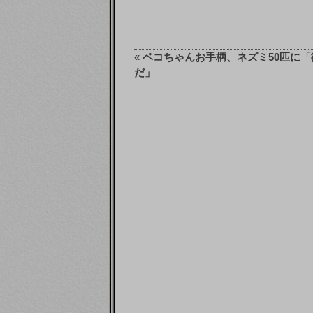
«
ペコちゃんお手柄、ネズミ50匹に「
だ」