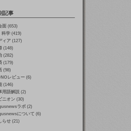
別記事
会面
(653)
T・科学
(419)
ディア
(127)
際
(148)
治
(282)
済
(179)
活
(98)
ONOレビュー
(6)
能
(146)
事用語解説
(2)
ピニオン
(30)
gusnewsラボ
(2)
gusnewsについて
(6)
しらせ
(21)