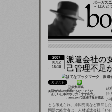
ボーガスニ
～ ほんと
派遣会社の
2007
01/12
己管理不足
18:18
政
英語勉強法の参考にもなりそうな
語
「正しい仕事のやり方・すすめ方」
→
amazonで詳細情報を確認
が
とも考えられ、原因究明など徹底した
問題の経営者は、人材派遣会社「The