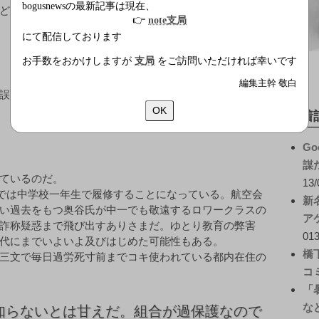
bogusnewsの最新記事は現在、
内部告発により、正しい英語では「The R」を
👉
note支局
にて配信しております
お手数をおかけしますが
支局
をご訪問いただければ幸いです
編集主幹 敬白
誤って
OK
新着
Go
謀
ているのだ。
13/
本では中学校一年生で履修することになっている。航空会
新
い過去をもつ奥谷氏が中一でも敬遠するロワークラスの
ア
詐称疑惑まで飛び出すありさまだ。ゆとり教育の弊害
013
代にまでいよいよ及びはじめた可能性もある。
橋
三文で毎日過労死寸前までコキ使われている都内在住の
コ
「
な
知らないとは甘えだ。組合が過保護なので