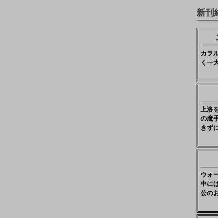
新刊
カヲ
く一
上洛
の魔
きず
ウォ
中に
公の