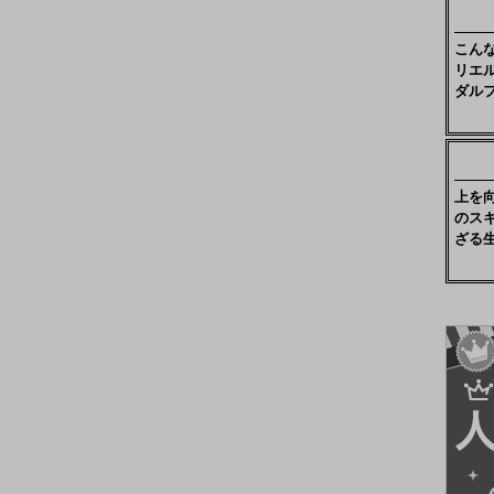
こん
リエ
ダル
上を
のス
ざる