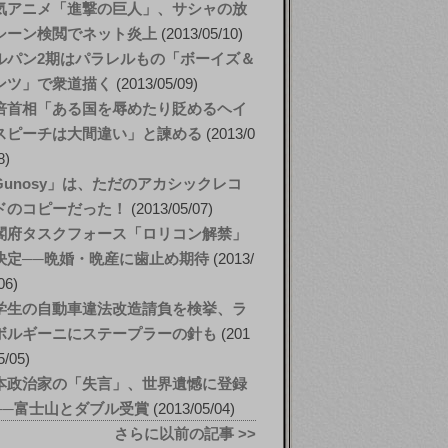
気アニメ「進撃の巨人」、サシャの放
シーン検閲でネット炎上
2013/05/10
ルパン2期はパラレルもの「ボーイズ＆
ンツ」で衆道描く
2013/05/09
倍首相「ある国を辱めたり貶めるヘイ
スピーチは大間違い」と諫める
2013/0
8
Gunosy」は、ただのアカシックレコ
ドのコピーだった！
2013/05/07
閣府タスクフォース「ロリコン解禁」
決定──晩婚・晩産に歯止め期待
2013/
06
学生の自動車違法改造請負を検挙、ラ
ボルギーニにステープラーの針も
201
5/05
本政治家の「失言」、世界遺憾に登録
──富士山とダブル受賞
2013/05/04
さらに以前の記事 >>