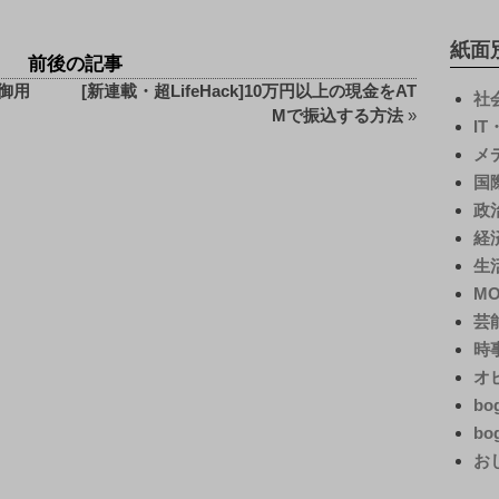
紙面
前後の記事
御用
[新連載・超LifeHack]10万円以上の現金をAT
社
Mで振込する方法
»
I
メ
国
政
経
生
M
芸
時
オ
bo
bo
お