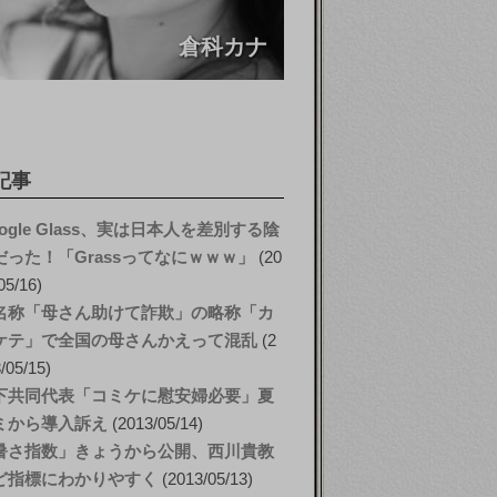
倉科カナ
記事
ogle Glass、実は日本人を差別する陰
だった！「Grassってなにｗｗｗ」
20
05/16
名称「母さん助けて詐欺」の略称「カ
ケテ」で全国の母さんかえって混乱
2
/05/15
下共同代表「コミケに慰安婦必要」夏
ミから導入訴え
2013/05/14
暑さ指数」きょうから公開、西川貴教
ど指標にわかりやすく
2013/05/13