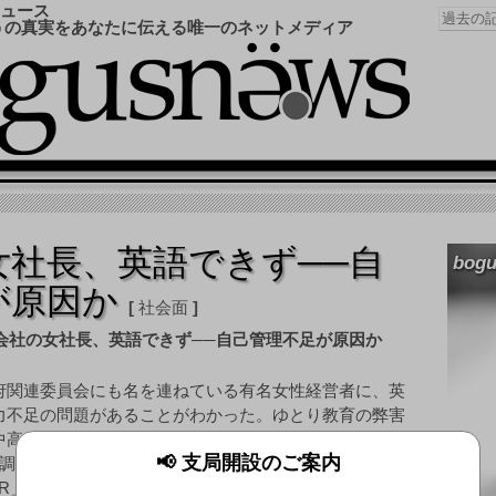
ュース
うの真実をあなたに伝える唯一のネットメディア
女社長、英語できず──自
bogu
が原因か
社会面
府関連委員会にも名を連ねている有名女性経営者に、英
力不足の問題があることがわかった。ゆとり教育の弊害
中高年のエスタブリッシュメントにまで及んでいる表れ
📢 支局開設のご案内
調査がのぞまれそうだ。
 R」の奥谷禮子社長。歯にもの着せぬ発言でマスコミへ