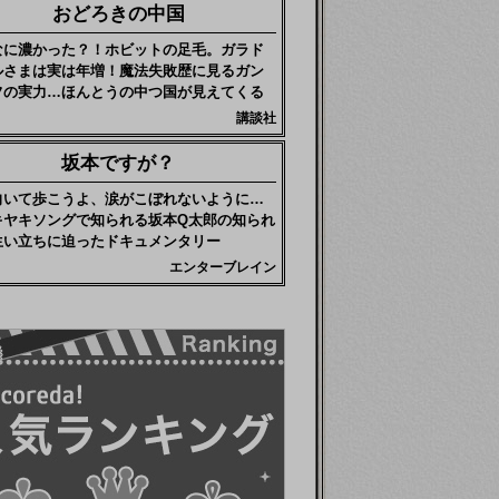
おどろきの中国
なに濃かった？！ホビットの足毛。ガラド
ルさまは実は年増！魔法失敗歴に見るガン
フの実力…ほんとうの中つ国が見えてくる
講談社
坂本ですが？
向いて歩こうよ、涙がこぼれないように…
キヤキソングで知られる坂本Q太郎の知られ
生い立ちに迫ったドキュメンタリー
エンターブレイン