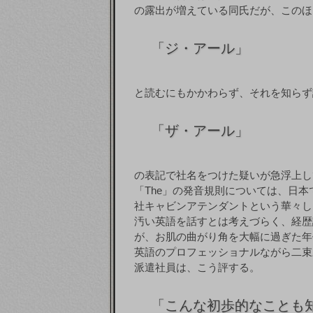
の露出が増えている同氏だが、このほど
「
ジ・アール」
と読むにもかかわらず、それを知らず
「
ザ・アール」
の表記で社名をつけた疑いが急浮上し
「The」の発音規則については、日
社キャビンアテンダントという華々し
汚い英語を話すとは考えづらく、経歴
が、お肌の曲がり角を大幅に過ぎた年
英語のプロフェッショナルながら二束
派遣社員は、こう評する。
「
こんな初歩的なことも