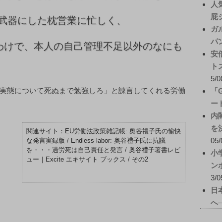
人
屁
武器にした枕営業に忙しく、
ガ
パ
わけで、本人の自己管理不足以外のなにも
安
ト
5/0
実態について死ぬまで勉強しろ」と諌言してくれる労働
「
ー
内
を
EU労働法政策雑記帳: 奥谷禮子氏の愉快
05/
な発言実録版
/
Endless labor: 奥谷禮子氏に抗議
を・・・過労死は自己責任と発言
/
奥谷禮子著書レビ
小
ュー｜Excite エキサイト ブックス
/
その2
ン
3/0
日
へ