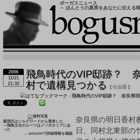
ボーガスニュース
～ ほんとうの真実をあなたに伝える
飛鳥時代のVIP邸跡？ 
2006
11/21
村で遺構見つかる
21:32
社会面
奈良県の明日香村教
蘇我氏はシルクロードから渡来した
―飛鳥文化のルーツはメソポタミアにあ
日、同村北東部の
った
→
amazonで詳細情報を確認