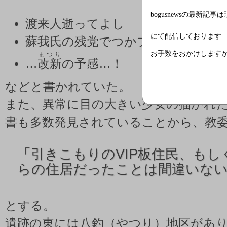
bogusnewsの最新記事
渡来人逝ってよし
にて配信しております
蘇我氏の残党でつかプギャー
お手数をおかけします
まつり
…
改新
の予感…！
などと書かれていた。
また、異常に目の大きい少女の描かれ
書も多数発見されていることから、教
「
引きこもりのVIP板住民、もし
らの住居だったことは間違いな
とする。
遺跡の東には八釣（やつり）地区があ