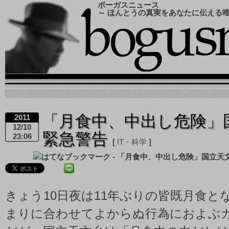
ボーガスニュース
～ ほんとうの真実をあなたに伝える
「月食中、中出し危険」
2011
12/10
緊急警告
23:06
IT・科学
きょう10日夜は11年ぶりの皆既月食と
まりに合わせてよからぬ行為におよぶ