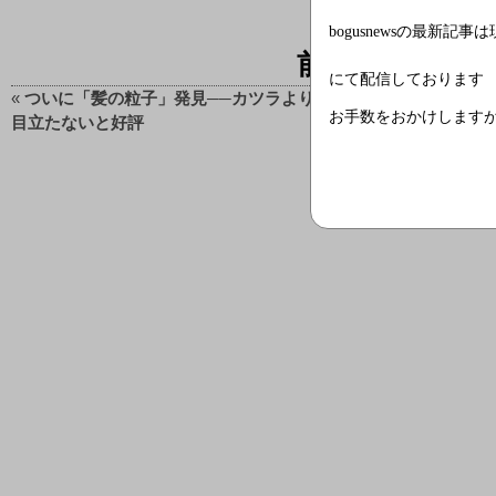
bogusnewsの最新記事
前後の記事
にて配信しております
«
ついに「髪の粒子」発見──カツラよりも
bogusne
お手数をおかけします
目立たないと好評