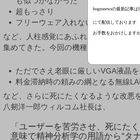
も似つかなかった
bogusnewsの最新記事
超もっさり
フリーウェア入れないとまともに使
にて配信しております
お手数をおかけします
など、人柱感覚にあふれた魅力で自虐
集めてきた。今回の機種では、
ただでさえ老眼に厳しいVGA液晶
料金滞納時の頼みの綱となる無線LA
など、さらに死にたくなるような改悪
八剱洋一郎ウィルコム社長は、
「ユーザーを苦労させ、死にた
意味で精神分析学の用語から“タナ