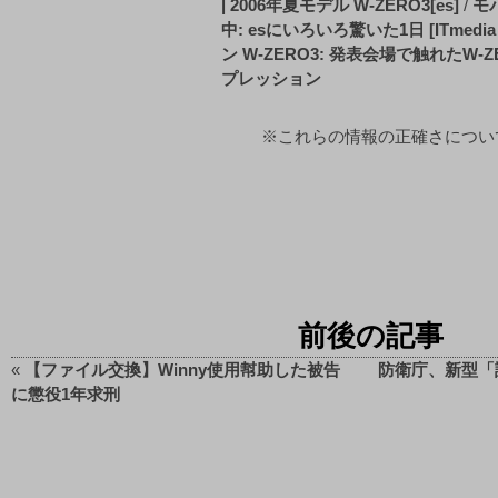
| 2006年夏モデル W-ZERO3[es]
/
モ
中: esにいろいろ驚いた1日 [ITmedia +
ン W-ZERO3: 発表会場で触れたW-Z
プレッション
※これらの情報の正確さについてb
前後の記事
«
【ファイル交換】Winny使用幇助した被告
防衛庁、新型「
に懲役1年求刑