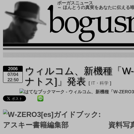
ボーガスニュース
～ ほんとうの真実をあなたに伝える
ウィルコム、新機種「W-Z
2006
07/04
ナトス]」発表
22:50
IT・科学
資料写真