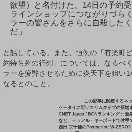
欲望）と名付けた。14日の予約
ラインショップにつながりづら
ラーの皆さんをさらに自殺した
だ」
と話している。また、恒例の「有楽町
約待ち死の行列」については、なるべ
ラーを疲弊させるために炎天下を狙い1
なるとのこと。
この記事に関連するネ
ケータイに近いスリムタイプの新端末「W
CNET Japan
/
BCNランキング :: 
など、デュアル・キーボードで片手で
西田 宗千佳のPostscript: W-ZERO3 