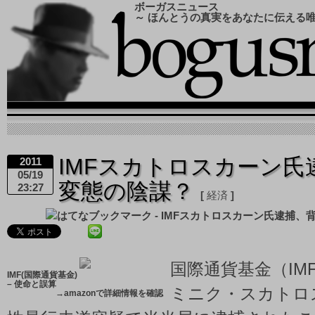
ボーガスニュース
～ ほんとうの真実をあなたに伝える
IMFスカトロスカーン氏
2011
05/19
変態の陰謀？
23:27
経済
国際通貨基金（IM
IMF(国際通貨基金)
– 使命と誤算
ミニク・スカトロ
→
amazonで詳細情報を確認