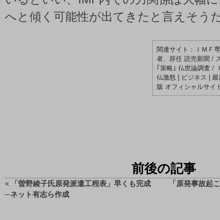
へと傾く可能性が出てきたと言えそう
ＩＭＦ
者、辞任 読売新聞
/
｢策略｣ 仏世論調査
/
仏激怒 | ビジネス |
版 オフィシャルサイ
前後の記事
«
「曽野綾子氏原発派遣工程表」早くも完成
「原発事故起こ
─ネット有志ら作成