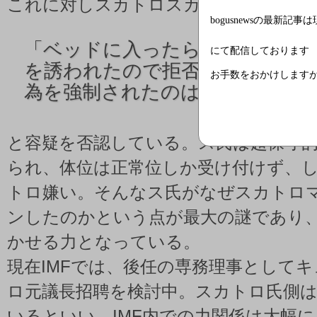
これに対しスカトロスカーン氏は
bogusnewsの最新記事
「
ベッドに入ったら、いきなり
にて配信しております
を誘われたので拒否しただけ。
お手数をおかけします
為を強制されたのはこちらだ」
と容疑を否認している。ス氏は超保守
られ、体位は正常位しか受け付けず、
トロ嫌い。そんなス氏がなぜスカトロ
ンしたのかという点が最大の謎であり
かせる力となっている。
現在IMFでは、後任の専務理事として
ロ元議長招聘を検討中。スカトロ氏側
いるといい、IMF内での力関係は大幅