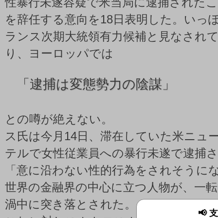
性暴行未遂容疑で米当局に逮捕された
を辞任する意向を18日表明した。いっ
ランス次期大統領有力候補と見なされ
り、ヨーロッパでは
「
逮捕は変態勢力の陰謀」
との噂が絶えない。
ス氏は今月14日、滞在していた米ニュ
テルで女性従業員への暴行未遂で逮捕
「意に沿わない性的行為をされそうに
世界の金融界の中心に立つ人物が、一
渦中に突き落とされた。
📢