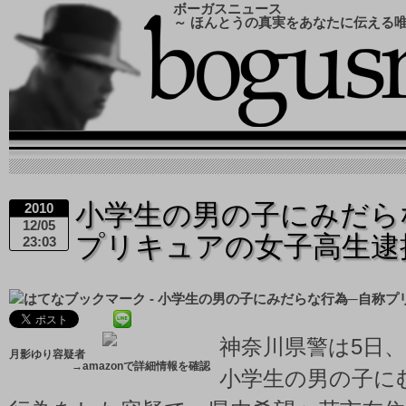
ボーガスニュース
～ ほんとうの真実をあなたに伝える
小学生の男の子にみだら
2010
12/05
プリキュアの女子高生
23:03
神奈川県警は5日
月影ゆり容疑者
→
amazonで詳細情報を確認
小学生の男の子に