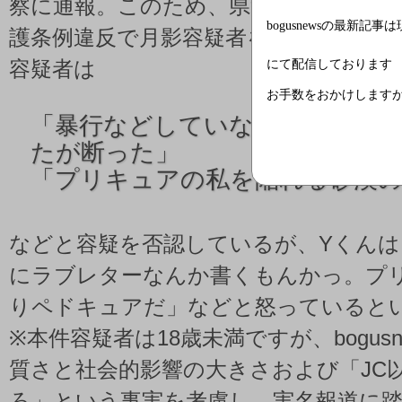
察に通報。このため、県警が暴行容疑
bogusnewsの最新記事
護条例違反で月影容疑者を逮捕した。
にて配信しております
容疑者は
お手数をおかけします
「
暴行などしていない。ラブレ
たが断った」
「
プリキュアの私を陥れる砂漠の
などと容疑を否認しているが、Yくん
にラブレターなんか書くもんかっ。プ
りペドキュアだ」などと怒っていると
※本件容疑者は18歳未満ですが、bogus
質さと社会的影響の大きさおよび「JC
ろ」という事実を考慮し、実名報道に