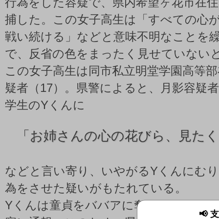
行為をした容疑で、県内希望ヶ花市在住
捕した。この女子高生は「すべての心
戦い続ける」などと意味不明なことを
で、反省の色をまったく見せていない
この女子高生は同市私立明堂学園高等部
疑者（17）。県警によると、月影容疑
学生のYくんに
「
お姉さんの心の花びら、見たく
などと言い寄り、いやがるYくんにむ
為をさせた疑いがもたれている。
Yくんは童貞をババアに奪われたショ
📢