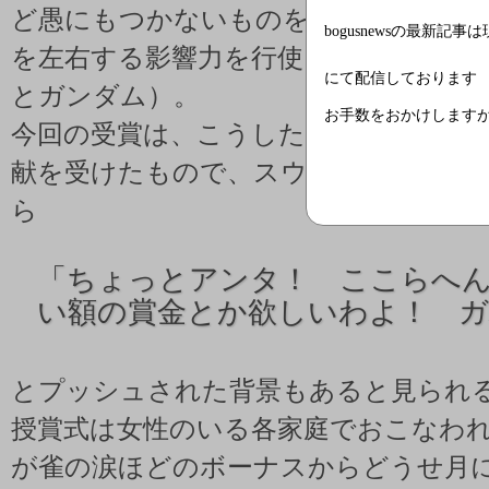
ど愚にもつかないものを欲しがり、世界
bogusnewsの最新記事
を左右する影響力を行使してきた（残り
にて配信しております
とガンダム）。
お手数をおかけします
今回の受賞は、こうした長年にわたる
献を受けたもので、スウェーデンの委
ら
「
ちょっとアンタ！ ここらへ
い額の賞金とか欲しいわよ！ ガ
とプッシュされた背景もあると見られ
授賞式は女性のいる各家庭でおこなわ
が雀の涙ほどのボーナスからどうせ月に