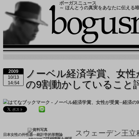
ボーガスニュース
～ ほんとうの真実をあなたに伝える
ノーベル経済学賞、女性
2009
10/13
の9割動かしていること
14:54
スウェーデン王立
日本女性の外性器―統計学的形態論
→
amazonで詳細情報を確認