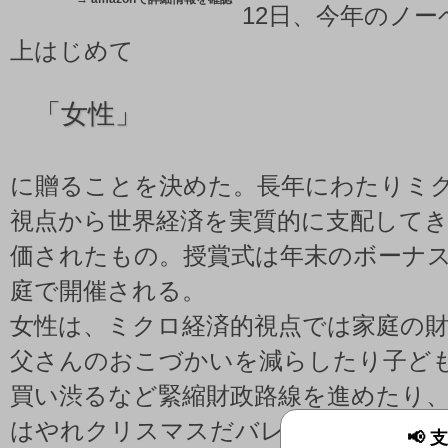
12日、今年のノ
上はじめて
「
女性」
に贈ることを決めた。長年にわたりミ
視点から世界経済を実質的に支配して
価されたもの。授賞式は年末のボーナ
庭で開催される。
女性は、ミクロ経済的視点では家庭の
父さんのおこづかいを減らしたり子ども
買い渋るなど緊縮財政路線を進めたり
はやれクリスマスだバレンタインだと
📢