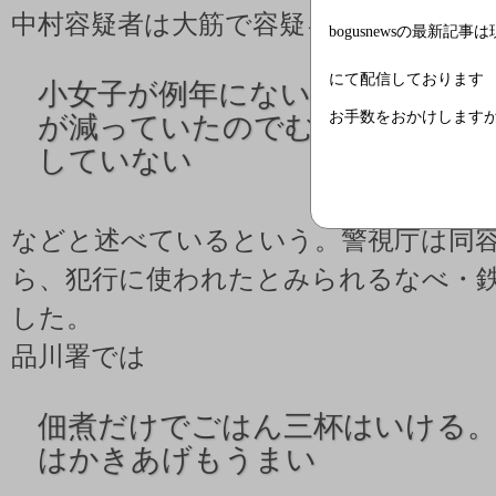
中村容疑者は大筋で容疑を認めており
bogusnewsの最新記事
にて配信しております
小女子が例年にない豊作だったの
お手数をおかけします
が減っていたのでむしゃむしゃ
していない
などと述べているという。警視庁は同
ら、犯行に使われたとみられるなべ・
した。
品川署では
佃煮だけでごはん三杯はいける。
はかきあげもうまい