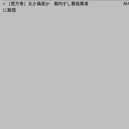
«
［恵方巻］太さ偽造か 都内すし製造業者
M
に疑惑