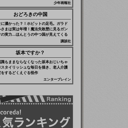
少年画報社
おどろきの中国
なに濃かった？！ホビットの足毛。ガラド
ルさまは実は年増！魔法失敗歴に見るガン
フの実力…ほんとうの中つ国が見えてくる
講談社
坂本ですか？
認識もままならなくなった坂本おじいちゃ
非スタイリッシュな毎日を描き、老人介護
実をするどくえぐる怪作
エンターブレイン