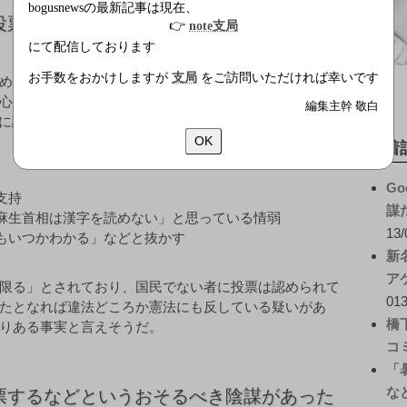
bogusnewsの最新記事は現在、
投票していた」
👉
note支局
にて配信しております
お手数をおかけしますが
支局
をご訪問いただければ幸いです
める方針。
心に活動する「真実の選挙を求める国民運動」（代表：
編集主幹 敬白
が独自に調査したところ、衆院選に投票した人物のおよそ70パ
OK
新着
Go
支持
謀
麻生首相は漢字を読めない」と思っている情弱
13/
もいつかわかる」などと抜かす
新
ア
限る」とされており、国民でない者に投票は認められて
013
たとなれば違法どころか憲法にも反している疑いがあ
橋
りある事実と言えそうだ。
コ
「
な
票するなどというおそるべき陰謀があった