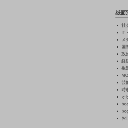
紙面
社
I
メ
国
政
経
生
M
芸
時
オ
bo
bo
お