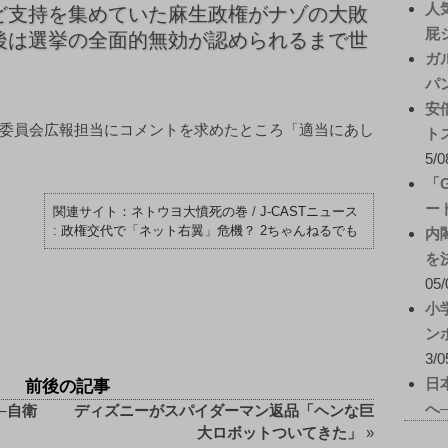
人
ど支持を集めていた麻生政権がナゾの大敗
屁
後は選挙の全面的無効が認められるまで世
ガ
パ
安
委員会広報担当にコメントを求めたところ「適当にあし
ト
5/0
「
ー
ネトウヨ大憤死の巻
/
J-CASTニュース
: 政権交代で「ネット右翼」危機？ 2ちゃんねるでも
内
を
05/
小
ン
3/0
日
前後の記事
へ
─自衛
ディズニーがスパイダーマン返品「ヘンな巨
大ロボットついてきた」
»