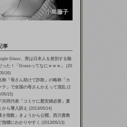
小島藤子
記事
ogle Glass、実は日本人を差別する陰
だった！「Grassってなにｗｗｗ」
20
05/16
名称「母さん助けて詐欺」の略称「カ
ケテ」で全国の母さんかえって混乱
2
/05/15
下共同代表「コミケに慰安婦必要」夏
ミから導入訴え
2013/05/14
暑さ指数」きょうから公開、西川貴教
ど指標にわかりやすく
2013/05/13