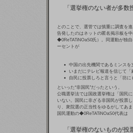
「
選挙権のない者が多数
とのことで、選管では慎重に調査を進
告発したのはネットの匿名掲示板を中
◆0ReTATiNOaS0氏）。同運動
ーセントが
中国の出先機関であるミンスを
いまだにテレビ報道を信じて「
自民に投票しろと言うと「坊に
といった“非国民”だったという。
公職選挙法では国政選挙権は「国民に
いない。国民に非ざる非国民が投票し
り、衆院選の正当性をゆるがしてあま
国民運動の◆0ReTATiNOaS0代表は
「
選挙権のないものが投