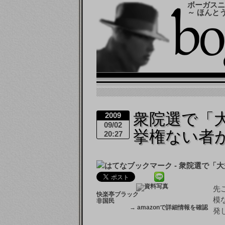
ボーガスニ
～ ほんと
衆院選で「
2009
09/02
挙権ない者
20:27
先
快楽亭ブラック
模
非国民
→
amazonで詳細情報を確認
発