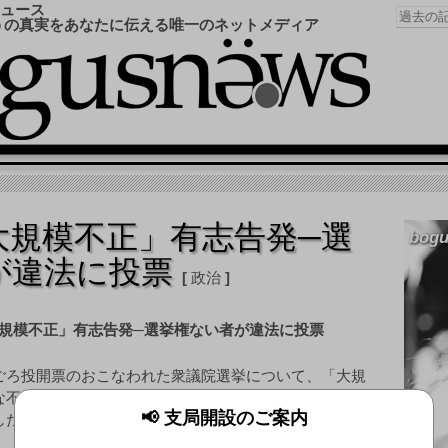
ュース
うの真実をあなたに伝える唯一のネットメディア
大規模不正」有志告発─選
bogu
が違法に投票
政治
ごろ投開票のおこなわれた衆議院選挙について、「大規
な不正があった」として有志団体が選挙管理委員会に告
📢 支局開設のご案内
したことが2日までにわかった。告発状によると