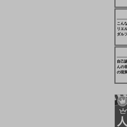
こん
リエ
ダル
自己
んの
の現