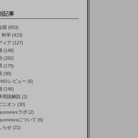
別記事
会面
(653)
T・科学
(419)
ディア
(127)
際
(148)
治
(282)
済
(179)
活
(98)
ONOレビュー
(6)
能
(146)
事用語解説
(2)
ピニオン
(30)
gusnewsラボ
(2)
gusnewsについて
(6)
しらせ
(21)