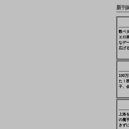
新刊
数ペ
エロ
なデ
広げ
10
た！
子、
上洛
の魔
きず