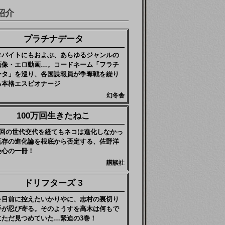
紹介
プラチナデータ
タバイトにもおよぶ、あらゆるジャンルの
画像・エロ動画…。コードネーム「フラチ
ータ」を巡り、各国諜報員が争奪戦を繰り
る本格エスピオナージ
幻冬舎
100万回生きたねこ
0万回の世代交代を経てもネコは進化しなかっ
既存の進化論を根底から否定する、佐野洋
会心の一冊！
講談社
ドリフターズ 3
を目前に控えたいかりやに、志村の裏切り
手が忍び寄る。そのようすを高木は何もで
にただ見つめていた…緊迫の3巻！