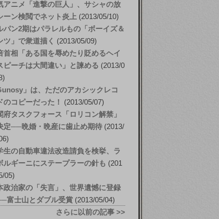
気アニメ「進撃の巨人」、サシャの放
シーン検閲でネット炎上
2013/05/10
ルパン2期はパラレルもの「ボーイズ＆
ンツ」で衆道描く
2013/05/09
倍首相「ある国を辱めたり貶めるヘイ
スピーチは大間違い」と諫める
2013/0
8
Gunosy」は、ただのアカシックレコ
ドのコピーだった！
2013/05/07
閣府タスクフォース「ロリコン解禁」
決定──晩婚・晩産に歯止め期待
2013/
06
学生の自動車違法改造請負を検挙、ラ
ボルギーニにステープラーの針も
201
5/05
本政治家の「失言」、世界遺憾に登録
──富士山とダブル受賞
2013/05/04
さらに以前の記事 >>