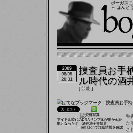
ボーガスニ
～ ほんと
捜査員お手柄
2009
08/08
ル時代の酒
20:31
芸能
警
アイドル時代のDNAサンプルが動かぬ証
た
拠となった？ 酒井法子容疑者
→
amazonで詳細情報を確認
さ