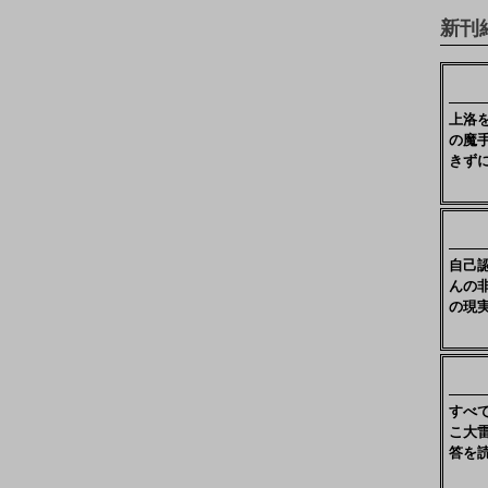
新刊
上洛
の魔
きず
自己
んの
の現
すべ
こ大
答を