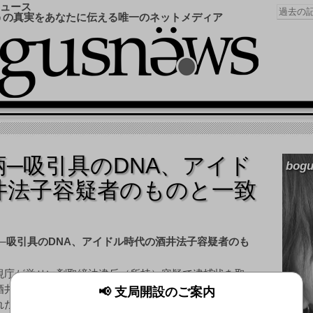
ュース
うの真実をあなたに伝える唯一のネットメディア
─吸引具のDNA、アイド
bogu
井法子容疑者のものと一致
視庁が覚せい剤取締法違反（所持）容疑で逮捕状を取っ
酒井法子容疑者（38）について、自宅マンションで押収
📢 支局開設のご案内
れた覚せい剤の吸引器具から検出されたDNAが酒井容疑