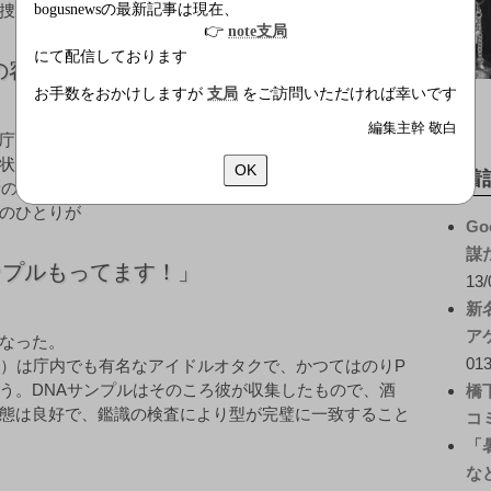
bogusnewsの最新記事は現在、
捜査員のひとりが
👉
note支局
にて配信しております
の容疑者のDNAサンプルをもっていた」
お手数をおかけしますが
支局
をご訪問いただければ幸いです
編集主幹 敬白
庁では「お手柄だ」と自画自賛している。
状が出た直後の早い段階から見つかっていたが、付着し
OK
新着
者のサンプルがなく、覚せい剤使用の証拠とする決め手
のひとりが
Go
謀
ンプルもってます！」
13/
新
ア
なった。
013
2）は庁内でも有名なアイドルオタクで、かつてはのりP
う。DNAサンプルはそのころ彼が収集したもので、酒
橋
態は良好で、鑑識の検査により型が完璧に一致すること
コ
「
な