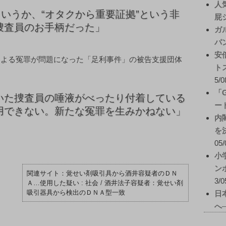
人
というか、“オタクから重要証拠”という非
屁
捜査員のお手柄だった」
ガ
パ
安
による冤罪が問題になった「足利事件」の被告支援団体
ト
5/0
「
いた捜査員の唾液がべったり付着している
ー
用できない。新たな冤罪を生みかねない」
内
を
05/
小
ン
覚せい剤吸引具から酒井容疑者のＤＮ
3/0
Ａ…使用した疑い : 社会
/
酒井法子容疑者：覚せい剤
吸引器具から検出のＤＮＡ型一致
日
へ