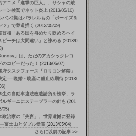
気アニメ「進撃の巨人」、サシャの放
シーン検閲でネット炎上
2013/05/10
ルパン2期はパラレルもの「ボーイズ＆
ンツ」で衆道描く
2013/05/09
倍首相「ある国を辱めたり貶めるヘイ
スピーチは大間違い」と諫める
2013/0
8
Gunosy」は、ただのアカシックレコ
ドのコピーだった！
2013/05/07
閣府タスクフォース「ロリコン解禁」
決定──晩婚・晩産に歯止め期待
2013/
06
学生の自動車違法改造請負を検挙、ラ
ボルギーニにステープラーの針も
201
5/05
本政治家の「失言」、世界遺憾に登録
──富士山とダブル受賞
2013/05/04
さらに以前の記事 >>