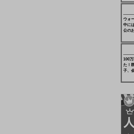
ウォ
中に
公の
10
た！
子、