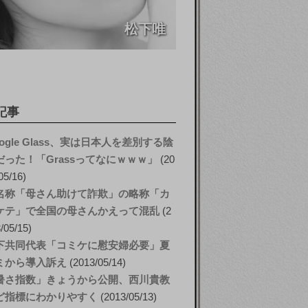
松下唯
記事
ogle Glass、実は日本人を差別する陰
だった！「Grassってなにｗｗｗ」
20
05/16
名称「母さん助けて詐欺」の略称「カ
ケテ」で全国の母さんかえって混乱
2
/05/15
下共同代表「コミケに慰安婦必要」夏
ミから導入訴え
2013/05/14
暑さ指数」きょうから公開、西川貴教
ど指標にわかりやすく
2013/05/13