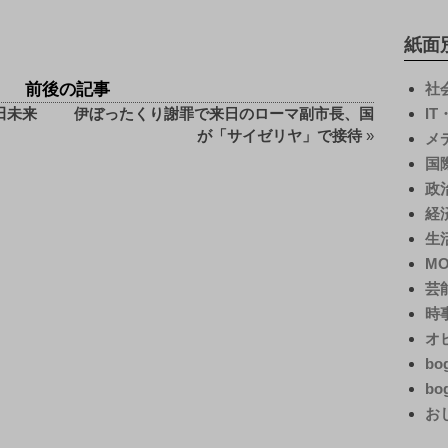
紙面
前後の記事
社
田未来
伊ぼったくり謝罪で来日のローマ副市長、国
I
が「サイゼリヤ」で接待
»
メ
国
政
経
生
M
芸
時
オ
bo
bo
お