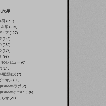
別記事
会面
(653)
T・科学
(419)
ディア
(127)
際
(148)
治
(282)
済
(179)
活
(98)
ONOレビュー
(6)
能
(146)
事用語解説
(2)
ピニオン
(30)
gusnewsラボ
(2)
gusnewsについて
(6)
しらせ
(21)