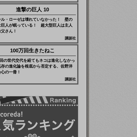
進撃の巨人 10
ール・ローゼは壊れていなかった！ 壁の
は巨人が眠っている！ 超大型巨人は主人
お父さん！
講談社
100万回生きたねこ
0万回の世代交代を経てもネコは進化しなかっ
既存の進化論を根底から否定する、佐野洋
会心の一冊！
講談社