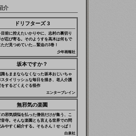
紹介
ドリフターズ 3
を目前に控えたいかりやに、志村の裏切り
手が忍び寄る。そのようすを高木は何もで
にただ見つめていた…緊迫の3巻！
少年画報社
坂本ですか？
認識もままならなくなった坂本おじいちゃ
非スタイリッシュな毎日を描き、老人介護
実をするどくえぐる怪作
エンターブレイン
無邪気の楽園
ての邪気煩悩を払った僧侶だけが集う、こ
雷音寺。そんな楽園とも言える世界での問
読みやすく紹介する。そもさん！せっぱ！
白泉社